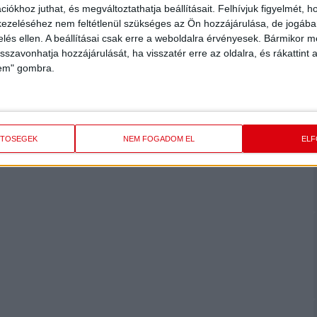
iókhoz juthat, és megváltoztathatja beállításait.
Felhívjuk figyelmét, 
ezeléséhez nem feltétlenül szükséges az Ön hozzájárulása, de jogában 
zelés ellen. A beállításai csak erre a weboldalra érvényesek. Bármikor m
isszavonhatja hozzájárulását, ha visszatér erre az oldalra, és rákattint a
lem" gombra.
ETŐSÉGEK
NEM FOGADOM EL
EL