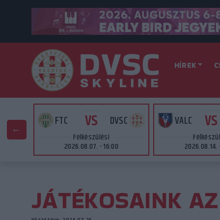
HÍREK
C
VS
VS
AT
FTC
DVSC
VALC
Felkészülési
Felkészü
2026.08.07. - 16:00
2026.08.14. 
JÁTÉKOSAINK AZ