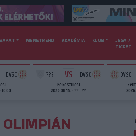
SAPAT
MENETREND
AKADÉMIA
KLUB
JEGY /
TICKET
VS
DVSC
???
DVSC
DVSC
lési
Felkészülési
Kerm
- 16:00
2026.08.15. - ?? : ??
2026.
 OLIMPIÁN