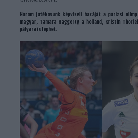
Közzétéve: 2024.07.25.
Három játékosunk képviseli hazáját a párizsi olimp
magyar, Tamara Haggerty a holland, Kristin Thorle
pályára is léphet.