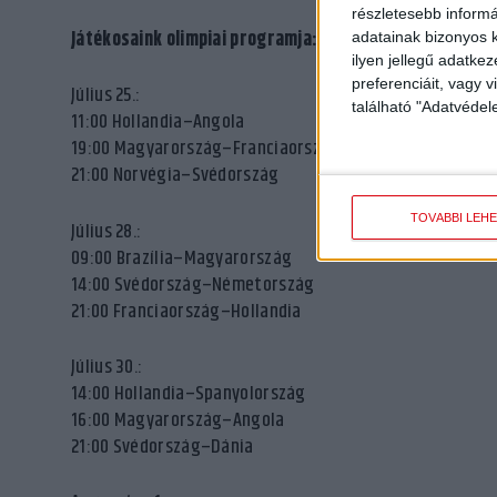
részletesebb informác
Játékosaink olimpiai programja:
adatainak bizonyos k
ilyen jellegű adatke
preferenciáit, vagy v
Július 25.:
található "Adatvéde
11:00 Hollandia–Angola
19:00 Magyarország–Franciaország
21:00 Norvégia–Svédország
TOVÁBBI LEH
Július 28.:
09:00 Brazília–Magyarország
14:00 Svédország–Németország
21:00 Franciaország–Hollandia
Július 30.:
14:00 Hollandia–Spanyolország
16:00 Magyarország–Angola
21:00 Svédország–Dánia