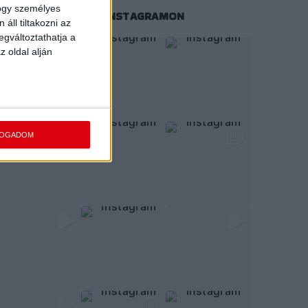
hogy személyes
KÖVESS MINKET INSTAGRAMON
áll tiltakozni az
egváltoztathatja a
z oldal alján
FOGADOM