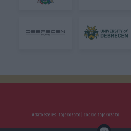
Adatkezelési tájékozató
|
Cookie tájékozató