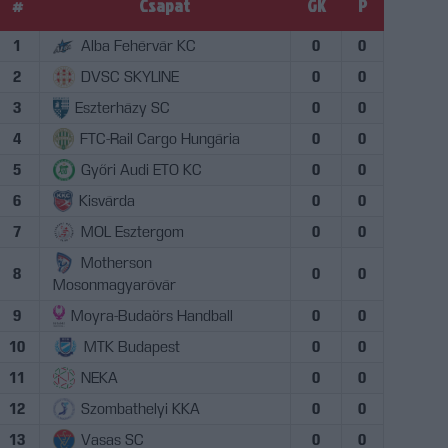
#
Csapat
GK
P
1
Alba Fehérvár KC
0
0
2
DVSC SKYLINE
0
0
3
Eszterházy SC
0
0
4
FTC-Rail Cargo Hungária
0
0
5
Győri Audi ETO KC
0
0
6
Kisvárda
0
0
7
MOL Esztergom
0
0
Motherson
8
0
0
Mosonmagyaróvár
9
Moyra-Budaörs Handball
0
0
10
MTK Budapest
0
0
11
NEKA
0
0
12
Szombathelyi KKA
0
0
13
Vasas SC
0
0