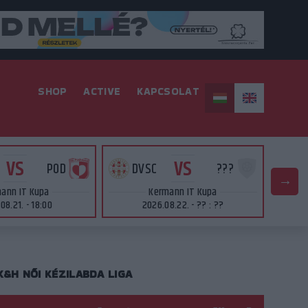
SHOP
ACTIVE
KAPCSOLAT
VS
VS
POD
DVSC
???
D
ann IT Kupa
Kermann IT Kupa
08.21. - 18:00
2026.08.22. - ?? : ??
K&H NŐI KÉZILABDA LIGA