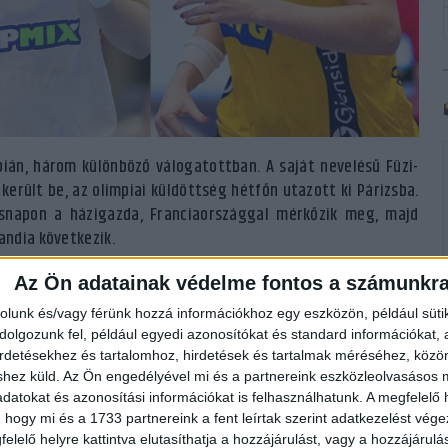
ián, három különböző válogatottban. A saját nevelésű Füzi-
került be, az olimpiai küldöttség hétfőn utazott ki Párizsba.
snapon a házigazda, Franciaországgal mérkőzik meg, majd
andia következik.
 az olimpián, hiszen holland beállónk is szerepel hazája
Az Ön adatainak védelme fontos a számunkr
 kezd, majd Franciaország, Spanyolország, Brazília és végül
rolunk és/vagy férünk hozzá információkhoz egy eszközön, például süti
ranciaországban. A svéd válogatott az A csoportba kapott
olgozunk fel, például egyedi azonosítókat és standard információkat,
Norvégia ellen kezdik meg szereplésüket, majd a későbbiekben
irdetésekhez és tartalomhoz, hirdetések és tartalmak méréséhez, kö
shez küld.
Az Ön engedélyével mi és a partnereink eszközleolvasásos m
játszanak.
datokat és azonosítási információkat is felhasználhatunk. A megfelelő h
 hogy mi és a 1733 partnereink a fent leírtak szerint adatkezelést vég
y-négy jut a negyeddöntőbe.
elelő helyre kattintva elutasíthatja a hozzájárulást, vagy a hozzájárul