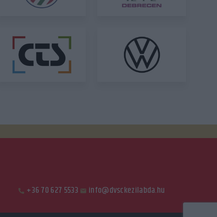
+36 70 627 5533
info@dvsckezilabda.hu