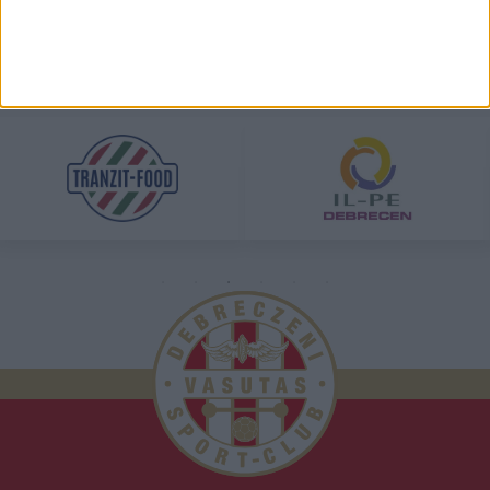
TÁMOGATÓINK
ÖSSZES TÁMOGATÓNK