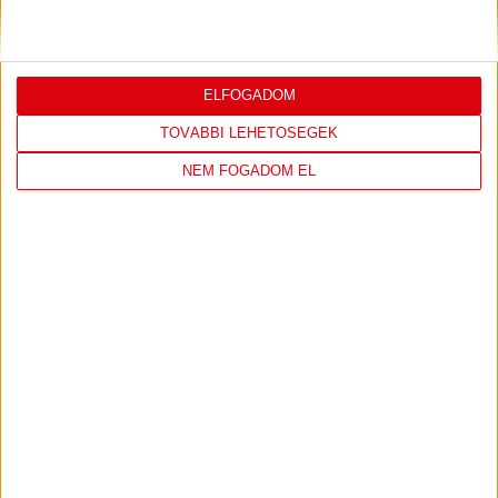
2026.04.18.
ELFOGADOM
ŐSZTŐL DVSC SKYLINE LESZ A CSAPAT
NEVE
TOVÁBBI LEHETŐSÉGEK
NEM FOGADOM EL
2026.04.17.