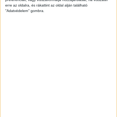
erre az oldalra, és rákattint az oldal alján található
"Adatvédelem" gombra.
2026.05.01.
SZURKOLÓI INFORMÁCIÓK A MAGYAR
KUPA NÉGYES DÖNTŐRE