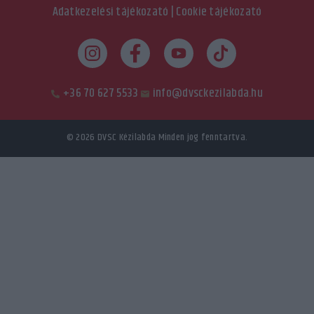
Adatkezelési tájékozató
|
Cookie tájékozató
+36 70 627 5533
info@dvsckezilabda.hu
© 2026
DVSC Kézilabda
Minden jog fenntartva.