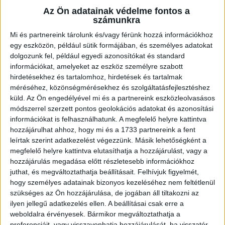
Az Ön adatainak védelme fontos a
számunkra
Mi és partnereink tárolunk és/vagy férünk hozzá információkhoz
egy eszközön, például sütik formájában, és személyes adatokat
dolgozunk fel, például egyedi azonosítókat és standard
információkat, amelyeket az eszköz személyre szabott
hirdetésekhez és tartalomhoz, hirdetések és tartalmak
méréséhez, közönségmérésekhez és szolgáltatásfejlesztéshez
küld.
Az Ön engedélyével mi és a partnereink eszközleolvasásos
2026.05.01.
módszerrel szerzett pontos geolokációs adatokat és azonosítási
TÉT A KUPADÖNTŐ!
információkat is felhasználhatunk. A megfelelő helyre kattintva
hozzájárulhat ahhoz, hogy mi és a 1733 partnereink a fent
leírtak szerint adatkezelést végezzünk. Másik lehetőségként a
megfelelő helyre kattintva elutasíthatja a hozzájárulást, vagy a
hozzájárulás megadása előtt részletesebb információkhoz
juthat, és megváltoztathatja beállításait.
Felhívjuk figyelmét,
hogy személyes adatainak bizonyos kezeléséhez nem feltétlenül
szükséges az Ön hozzájárulása, de jogában áll tiltakozni az
ilyen jellegű adatkezelés ellen. A beállításai csak erre a
weboldalra érvényesek. Bármikor megváltoztathatja a
preferenciáit, vagy visszavonhatja hozzájárulását, ha visszatér