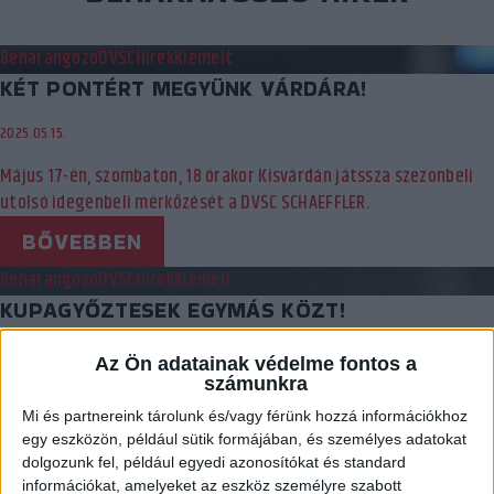
Beharangozó
DVSC
Hírek
Kiemelt
KÉT PONTÉRT MEGYÜNK VÁRDÁRA!
2025.05.15.
Május 17-én, szombaton, 18 órakor Kisvárdán játssza szezonbeli
utolsó idegenbeli mérkőzését a DVSC SCHAEFFLER.
BŐVEBBEN
Beharangozó
DVSC
Hírek
Kiemelt
KUPAGYŐZTESEK EGYMÁS KÖZT!
2025.05.08.
Az Ön adatainak védelme fontos a
számunkra
A jelen játékosainak meccsén a múlt csillagait ünnepeljük.
Mi és partnereink tárolunk és/vagy férünk hozzá információkhoz
Szombaton 18 órakor DVSC SCHAEFFLER–Dunaújváros meccs a
egy eszközön, például sütik formájában, és személyes adatokat
Hódosban. No meg a 30 éve, EHF Kupát nyert debreceni csapat
dolgozunk fel, például egyedi azonosítókat és standard
köszöntése!
információkat, amelyeket az eszköz személyre szabott