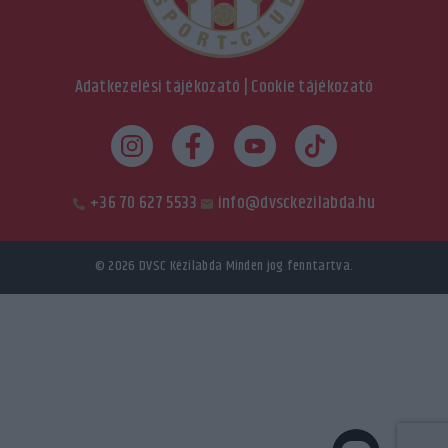
Adatkezelési tájékozató
|
Cookie tájékozató
+36 70 627 5533
info@dvsckezilabda.hu
© 2026
DVSC Kézilabda
Minden jog fenntartva.