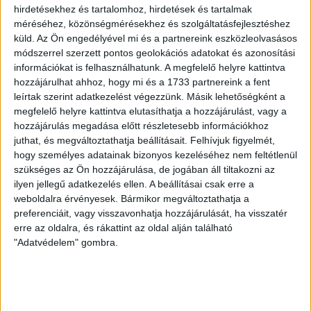
hirdetésekhez és tartalomhoz, hirdetések és tartalmak
BŐVEBBEN
méréséhez, közönségmérésekhez és szolgáltatásfejlesztéshez
Beharangozó
DVSC
Hírek
Kiemelt
küld.
Az Ön engedélyével mi és a partnereink eszközleolvasásos
FOLYTATÁS A VIHARSAROKBAN
módszerrel szerzett pontos geolokációs adatokat és azonosítási
információkat is felhasználhatunk. A megfelelő helyre kattintva
hozzájárulhat ahhoz, hogy mi és a 1733 partnereink a fent
2025.05.01.
leírtak szerint adatkezelést végezzünk. Másik lehetőségként a
Május 3-án, szombaton 18 órakor az ősi rivális, Békéscsaba
megfelelő helyre kattintva elutasíthatja a hozzájárulást, vagy a
otthonában lép pályára a DVSC SCHAEFFLER. A mérkőzést az MKSZ
hozzájárulás megadása előtt részletesebb információkhoz
juthat, és megváltoztathatja beállításait.
Felhívjuk figyelmét,
YouTube-csatornáján lehet élőben követni.
hogy személyes adatainak bizonyos kezeléséhez nem feltétlenül
BŐVEBBEN
szükséges az Ön hozzájárulása, de jogában áll tiltakozni az
ilyen jellegű adatkezelés ellen. A beállításai csak erre a
Beharangozó
DVSC
Hírek
Kiemelt
weboldalra érvényesek. Bármikor megváltoztathatja a
A MOSONMAGYARÓVÁR KÖVETKEZIK
preferenciáit, vagy visszavonhatja hozzájárulását, ha visszatér
erre az oldalra, és rákattint az oldal alján található
2025.04.24.
"Adatvédelem" gombra.
A megszokottnál korábban, szombaton 16.30-kor kezdődik a DVSC
SCHAEFFLER–Motherson-Mosonmagyaróvár rangadó a Hódosban. A
találkozót az M4 Sport+ csatorna élőben közvetíti.