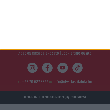
Adatkezelési tájékozató
|
Cookie tájékozató
+36 70 627 5533
info@dvsckezilabda.hu
© 2026
DVSC Kézilabda
Minden jog fenntartva.