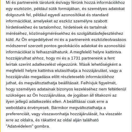
meccs vár a DVSC SCHAEFFLER csapatára.
Mi és partnereink tárolunk és/vagy férünk hozzá információkhoz
egy eszközön, például sütik formájában, és személyes adatokat
BŐVEBBEN
dolgozunk fel, például egyedi azonosítókat és standard
információkat, amelyeket az eszköz személyre szabott
Beharangozó
DVSC
Hírek
Kiemelt
hirdetésekhez és tartalomhoz, hirdetések és tartalmak
ÚJABB ERŐFELMÉRŐ: A FRADI ÉRKEZIK
méréséhez, közönségmérésekhez és szolgáltatásfejlesztéshez
SZERDÁN
küld.
Az Ön engedélyével mi és a partnereink eszközleolvasásos
módszerrel szerzett pontos geolokációs adatokat és azonosítási
2024.10.15.
információkat is felhasználhatunk. A megfelelő helyre kattintva
hozzájárulhat ahhoz, hogy mi és a 1731 partnereink a fent
A 101. Loki–Fradi rangadó következik az NB I-ben, amelyre minden
leírtak szerint adatkezelést végezzünk. Másik lehetőségként a
idők legerősebb keretével érkeznek a bajnoki címvédő fővárosi
megfelelő helyre kattintva elutasíthatja a hozzájárulást, vagy a
zöld-fehérek. Ezt a csapatot ugyanis egyértelműen a BL-
hozzájárulás megadása előtt részletesebb információkhoz
juthat, és megváltoztathatja beállításait.
Felhívjuk figyelmét,
győzelem reményében rakták össze!
hogy személyes adatainak bizonyos kezeléséhez nem feltétlenül
BŐVEBBEN
szükséges az Ön hozzájárulása, de jogában áll tiltakozni az
ilyen jellegű adatkezelés ellen. A beállításai csak erre a
Beharangozó
DVSC
Hírek
Kiemelt
weboldalra érvényesek. Bármikor megváltoztathatja a
HÉTKÖZI GYŐRI RANGADÓ
preferenciáit, vagy visszavonhatja hozzájárulását, ha visszatér
erre az oldalra, és rákattint az oldal alján található
2024.10.08.
"Adatvédelem" gombra.