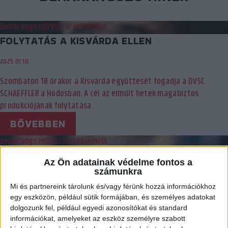
Beharangozó
DVSC
Hírek
Kiemelt
FOLYTATÁS A KISVÁRDA ELLEN
2025.01.10.
Szombaton 18 órakor a Kisvárda együttesét fogadja a DVSC
SCHAEFFLER a Hódosban. A cél az elmúlt hetek magabiztos
produkciójának folytatása.
BŐVEBBEN
Beharangozó
DVSC
Hírek
Kiemelt
MÁR LEHET JEGYET VENNI A KISVÁRDA ELLENI
Az Ön adatainak védelme fontos a
MECCSRE
számunkra
Mi és partnereink tárolunk és/vagy férünk hozzá információkhoz
2025.01.06.
egy eszközön, például sütik formájában, és személyes adatokat
Szombaton, 18 órától a Kisvárda Master Good SE ellen játszik
dolgozunk fel, például egyedi azonosítókat és standard
információkat, amelyeket az eszköz személyre szabott
bajnoki mérkőzést a DVSC SCHAEFFLER a Hódos Imre