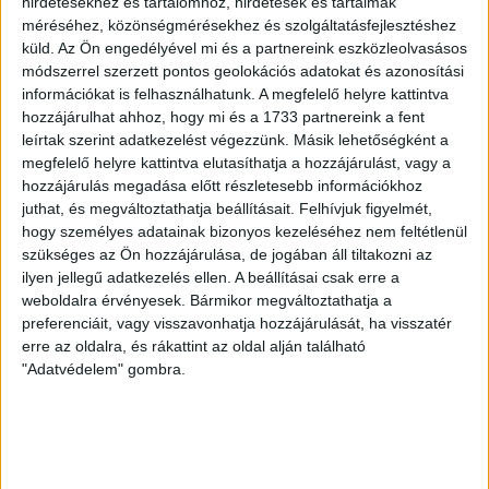
hirdetésekhez és tartalomhoz, hirdetések és tartalmak
Rendezvénycsarnokban. Jegyek már kaphatók!
méréséhez, közönségmérésekhez és szolgáltatásfejlesztéshez
BŐVEBBEN
küld.
Az Ön engedélyével mi és a partnereink eszközleolvasásos
módszerrel szerzett pontos geolokációs adatokat és azonosítási
Beharangozó
DVSC
Hírek
Kiemelt
információkat is felhasználhatunk. A megfelelő helyre kattintva
ÉVKEZDET EGY RÉGI ISMERŐS ELLEN
hozzájárulhat ahhoz, hogy mi és a 1733 partnereink a fent
leírtak szerint adatkezelést végezzünk. Másik lehetőségként a
2025.01.03.
megfelelő helyre kattintva elutasíthatja a hozzájárulást, vagy a
hozzájárulás megadása előtt részletesebb információkhoz
Január 4-én, szombaton 18 órakor a Dunaújvárosi Kohász KA
juthat, és megváltoztathatja beállításait.
Felhívjuk figyelmét,
otthonában kezdi meg a 2025-ös évet a DVSC SCHAEFFLER.
hogy személyes adatainak bizonyos kezeléséhez nem feltétlenül
szükséges az Ön hozzájárulása, de jogában áll tiltakozni az
BŐVEBBEN
ilyen jellegű adatkezelés ellen. A beállításai csak erre a
weboldalra érvényesek. Bármikor megváltoztathatja a
Beharangozó
DVSC
Hírek
Kiemelt
preferenciáit, vagy visszavonhatja hozzájárulását, ha visszatér
HAZAI PÁLYÁN AZ EB-BRONZÉRMES LÁNYOK
erre az oldalra, és rákattint az oldal alján található
"Adatvédelem" gombra.
2024.12.28.
December 29-én, vasárnap 18 órakor a Békéscsabát fogadja a
Hódosban a DVSC SCHAEFFLER. Ez lesz csapat utolsó mérkőzése a
2024-es esztendőben.