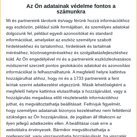
Nagyjából negyedóráig tudta tartani a lépést a szerb bajnok a
Az Ön adatainak védelme fontos a
DVSC SCHAEFFLER-rel, a vége sima győzelem lett. Több fiatal is
számunkra
lehetőséghez jutott a gyors és kreatív játékot mutató debreceni
Mi és partnereink tárolunk és/vagy férünk hozzá információkhoz
csapatban.
egy eszközön, például sütik formájában, és személyes adatokat
dolgozunk fel, például egyedi azonosítókat és standard
BŐVEBBEN
információkat, amelyeket az eszköz személyre szabott
DVSC
Hírek
Kiemelt
hirdetésekhez és tartalomhoz, hirdetések és tartalmak
méréséhez, közönségmérésekhez és szolgáltatásfejlesztéshez
ÚJ SZPONZOROK, RÉGI CÉLOK
küld.
Az Ön engedélyével mi és a partnereink eszközleolvasásos
módszerrel szerzett pontos geolokációs adatokat és azonosítási
2025.08.29.
információkat is felhasználhatunk. A megfelelő helyre kattintva
Négy újabb szponzor csatlakozott a DVSC SCHAEFFLER népes
hozzájárulhat ahhoz, hogy mi és a 1733 partnereink a fent
leírtak szerint adatkezelést végezzünk. Másik lehetőségként a
támogatói táborához. A klub stabil háttérrel vág neki az idei
megfelelő helyre kattintva elutasíthatja a hozzájárulást, vagy a
szezonnak is. A bajnokságban a bronz, a BL-ben a továbbjutás a
hozzájárulás megadása előtt részletesebb információkhoz
cél.
juthat, és megváltoztathatja beállításait.
Felhívjuk figyelmét,
BŐVEBBEN
hogy személyes adatainak bizonyos kezeléséhez nem feltétlenül
szükséges az Ön hozzájárulása, de jogában áll tiltakozni az
Beharangozó
DVSC
Hírek
Kiemelt
ilyen jellegű adatkezelés ellen. A beállításai csak erre a
PÉNTEKEN PIROSFEHÉR PIKNIK!
weboldalra érvényesek. Bármikor megváltoztathatja a
preferenciáit, vagy visszavonhatja hozzájárulását, ha visszatér