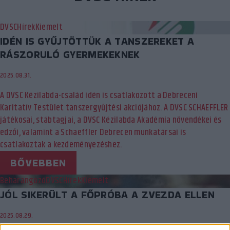
DVSC
Hírek
Kiemelt
IDÉN IS GYŰJTÖTTÜK A TANSZEREKET A
RÁSZORULÓ GYERMEKEKNEK
2025.08.31.
A DVSC Kézilabda-család idén is csatlakozott a Debreceni
Karitatív Testület tanszergyűjtési akciójához. A DVSC SCHAEFFLER
játékosai, stábtagjai, a DVSC Kézilabda Akadémia növendékei és
edzői, valamint a Schaeffler Debrecen munkatársai is
csatlakoztak a kezdeményezéshez.
BŐVEBBEN
Beharangozó
DVSC
Hírek
Kiemelt
JÓL SIKERÜLT A FŐPRÓBA A ZVEZDA ELLEN
2025.08.29.