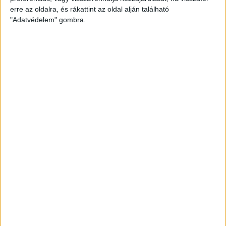
erre az oldalra, és rákattint az oldal alján található
2025.08.25.
"Adatvédelem" gombra.
Augusztus 29-én, pénteken, 18 órától PirosFehér Piknik a Hódos
előtt! Ismét lesz csarnoktúra, kvízjáték és zsíros kenyér. A
rendezvény egyben szurkolói ankét is, melyen a csapat
valamennyi tagja részt vesz majd.
BŐVEBBEN
DVSC
Hírek
Kiemelt
SZÉPEN CSILLOGÓ EZÜST
2025.08.23.
Ismét sikerült megszorongatni a Ferencvárost, de a bravúr nem
jött össze. Kiegyenlített mérkőzésen öt góllal nyert a Fradi és
hazavitte a Kermann IT Kupát. A DVSC SCHAEFFLER második lett a
tornán.
BŐVEBBEN