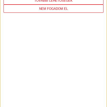
TOVÁBBI LEHETŐSÉGEK
Szombaton, 17 órakor a Moyra-Budaörs Handball otthonában lép
NEM FOGADOM EL
pályára a DVSC SCHAEFFLER. A cél egyértelműen az ötödik bajnoki
győzelem megszerzése.
BŐVEBBEN
«
1
2
3
4
5
6
7
8
9
10
11
12
13
IRATKOZZ FEL
A
HÍRLEVELÜNKRE!
FELIRATKOZOM