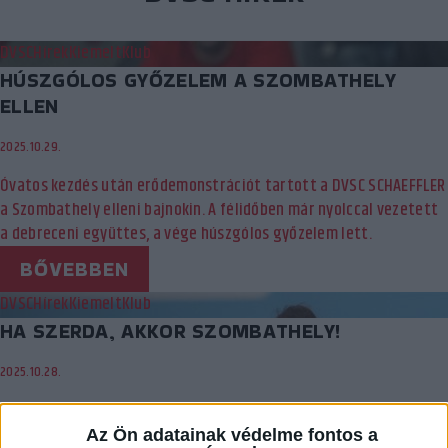
DVSC
Hírek
Kiemelt
Klub
HÚSZGÓLOS GYŐZELEM A SZOMBATHELY
ELLEN
2025.10.29.
Óvatos kezdés után erődemonstrációt tartott a DVSC SCHAEFFLER
a Szombathely elleni bajnokin. A félidőben már nyolccal vezetett
a debreceni együttes, a vége húszgólos győzelem lett.
BŐVEBBEN
DVSC
Hírek
Kiemelt
Klub
HA SZERDA, AKKOR SZOMBATHELY!
2025.10.28.
Szerdán 18 órakor kezdődik a Hódosban a Szombathelyi KKA elleni
mérkőzés. A DVSC SCHAEFFLER célja természetesen a hibátlan
Az Ön adatainak védelme fontos a