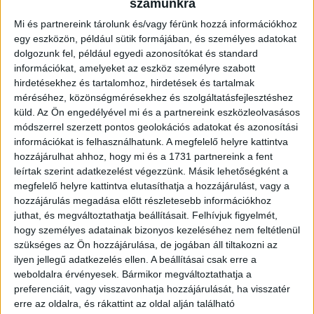
számunkra
mérleg megőrzése, a hetedik győzelem megszerzése.
Mi és partnereink tárolunk és/vagy férünk hozzá információkhoz
BŐVEBBEN
egy eszközön, például sütik formájában, és személyes adatokat
Bajnokok Ligája
DVSC
Hírek
Kiemelt
dolgozunk fel, például egyedi azonosítókat és standard
információkat, amelyeket az eszköz személyre szabott
GYŐRI GYŐZELEM A BL MAGYAR RANGADÓJÁN
hirdetésekhez és tartalomhoz, hirdetések és tartalmak
méréséhez, közönségmérésekhez és szolgáltatásfejlesztéshez
2025.10.25.
küld.
Az Ön engedélyével mi és a partnereink eszközleolvasásos
módszerrel szerzett pontos geolokációs adatokat és azonosítási
Nagyot küzdött a DVSC SCHAEFFLER, de ezúttal nem tudta igazán
információkat is felhasználhatunk. A megfelelő helyre kattintva
megszorongatni nagynevű ellenfelét. Ezzel együtt voltak remek
hozzájárulhat ahhoz, hogy mi és a 1731 partnereink a fent
periódusaink, amire lehet építeni a jövőben.
leírtak szerint adatkezelést végezzünk. Másik lehetőségként a
BŐVEBBEN
megfelelő helyre kattintva elutasíthatja a hozzájárulást, vagy a
hozzájárulás megadása előtt részletesebb információkhoz
DVSC
Hírek
Kiemelt
Klub
juthat, és megváltoztathatja beállításait.
Felhívjuk figyelmét,
EGY HÍJÁN HÚSZ – GÓLZÁPOR A BALATONON
hogy személyes adatainak bizonyos kezeléséhez nem feltétlenül
szükséges az Ön hozzájárulása, de jogában áll tiltakozni az
ilyen jellegű adatkezelés ellen. A beállításai csak erre a
2025.10.22.
weboldalra érvényesek. Bármikor megváltoztathatja a
Tizenkilenc góllal nyert a DVSC SCHAEFFLER a NEKA otthonában, így
preferenciáit, vagy visszavonhatja hozzájárulását, ha visszatér
hat forduló után is száz százalékos a bajnokságban.
erre az oldalra, és rákattint az oldal alján található