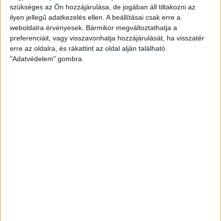
szükséges az Ön hozzájárulása, de jogában áll tiltakozni az
DVSC
Hírek
Kiemelt
ilyen jellegű adatkezelés ellen. A beállításai csak erre a
ELHUNYT ARANY ÉVA, KLUBUNK VB-
weboldalra érvényesek. Bármikor megváltoztathatja a
preferenciáit, vagy visszavonhatja hozzájárulását, ha visszatér
EZÜSTÉRMESE
erre az oldalra, és rákattint az oldal alján található
"Adatvédelem" gombra.
2025.06.13.
Életének 92. évében elhunyt Oláhné Arany Éva, aki a Debreceni
Törekvés, illetve a DVSC színeiben is kézilabdázott, tagja volt a
Törekvés 1955-ös bajnokcsapatának.
BŐVEBBEN
DVSC
Hírek
Kiemelt
NANOTECHNOLÓGIÁS TETŐSZIGETELÉST
KAPOTT A HÓDOS
2025.06.12.
Egy új generációs, nanotechnológiával készült folyékony, kerámia
bázisú hőszigetelő anyaggal fújták le a Hódos Imre