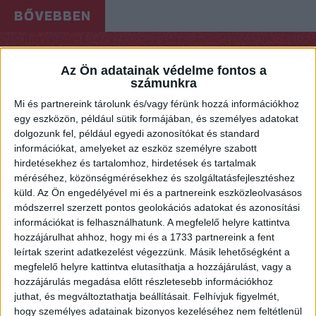
BŐVEBBEN
DVSC
Hírek
Kiemelt
ÍME, A FELKÉSZÜLÉS PROGRAMJA
Az Ön adatainak védelme fontos a
számunkra
2025.06.16.
Mi és partnereink tárolunk és/vagy férünk hozzá információkhoz
Július elején kezdi meg a DVSC SCAHEFFLER felkészülést a 2025/26-
egy eszközön, például sütik formájában, és személyes adatokat
os szezonra. A közönség először július 25-én láthatja a Hódosban
dolgozunk fel, például egyedi azonosítókat és standard
a csapatot, de ismét lesz Kermann IT Kupa is.
információkat, amelyeket az eszköz személyre szabott
hirdetésekhez és tartalomhoz, hirdetések és tartalmak
BŐVEBBEN
méréséhez, közönségmérésekhez és szolgáltatásfejlesztéshez
küld.
Az Ön engedélyével mi és a partnereink eszközleolvasásos
Beharangozó
DVSC
Hírek
Kiemelt
módszerrel szerzett pontos geolokációs adatokat és azonosítási
19 JELENTKEZŐ A BAJNOKOK LIGÁJÁBAN
információkat is felhasználhatunk. A megfelelő helyre kattintva
hozzájárulhat ahhoz, hogy mi és a 1733 partnereink a fent
2025.06.16.
leírtak szerint adatkezelést végezzünk. Másik lehetőségként a
megfelelő helyre kattintva elutasíthatja a hozzájárulást, vagy a
köztük a DVSC SCHAEFFLER. Mint ismert, a BL-ben kétszer nyolc
hozzájárulás megadása előtt részletesebb információkhoz
csapat szerepelhet, azaz 16 hely kiadó.
juthat, és megváltoztathatja beállításait.
Felhívjuk figyelmét,
hogy személyes adatainak bizonyos kezeléséhez nem feltétlenül
BŐVEBBEN