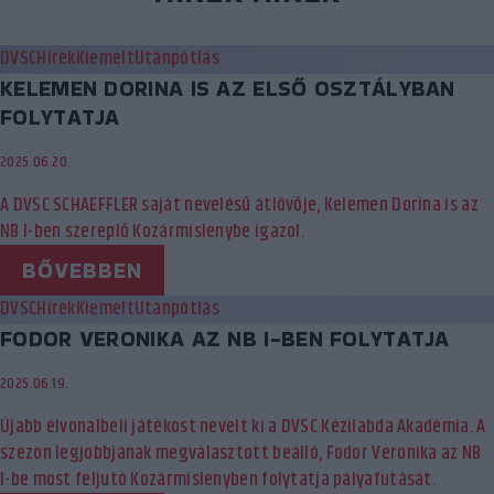
DVSC
Hírek
Kiemelt
Utánpótlás
KELEMEN DORINA IS AZ ELSŐ OSZTÁLYBAN
FOLYTATJA
2025.06.20.
A DVSC SCHAEFFLER saját nevelésű átlövője, Kelemen Dorina is az
NB I-ben szereplő Kozármislenybe igazol.
BŐVEBBEN
DVSC
Hírek
Kiemelt
Utánpótlás
FODOR VERONIKA AZ NB I-BEN FOLYTATJA
2025.06.19.
Újabb élvonalbeli játékost nevelt ki a DVSC Kézilabda Akadémia. A
szezon legjobbjának megválasztott beálló, Fodor Veronika az NB
I-be most feljutó Kozármislenyben folytatja pályafutását.