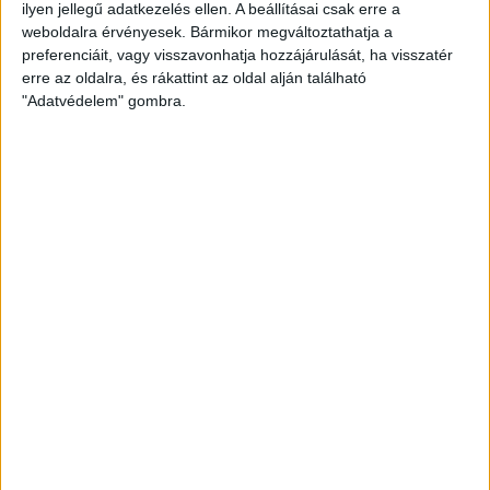
ilyen jellegű adatkezelés ellen. A beállításai csak erre a
Ukrajnával játszott zártkapus felkészülési mérkőzést a magyar
weboldalra érvényesek. Bármikor megváltoztathatja a
női válogatott, melyen három DVSC SCHAEFFLER is pályára lépett.
preferenciáit, vagy visszavonhatja hozzájárulását, ha visszatér
BŐVEBBEN
erre az oldalra, és rákattint az oldal alján található
"Adatvédelem" gombra.
DVSC
Hírek
Kiemelt
TÓTH NIKOLETT TÁVOZIK NYÁRON
2025.03.06.
Közös megegyezéssel szerződést bontunk Tóth Nikolettel. Az
irányító nyártól másik csapatban folytatja, de addig mindent
megtesz, hogy segítse klubunkat a kitűzött cél elérésében.
BŐVEBBEN
DVSC
Hírek
Kiemelt
HAT JÁTÉKOSUNK TÖLTI A HETET A
VÁLOGATOTTNÁL
2025.03.03.