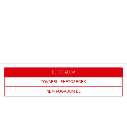
HÁROM JÁTÉKOSUNK KAPOTT VÁLOGATOTT
MEGHÍVÓT
2025.02.19.
Március 8-án Ukrajna ellen játszik felkészülési mérkőzést a
magyar női kézilabda válogatott. Füzi-Tóvizi Petra, Grosch Vivien
és Petrus Mirtill is kapott meghívót.
BŐVEBBEN
«
1
...
17
18
19
20
21
22
23
24
25
26
ELFOGADOM
TOVÁBBI LEHETŐSÉGEK
NEM FOGADOM EL
IRATKOZZ FEL
A