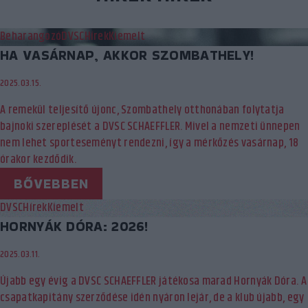
Beharangozó
DVSC
Hírek
Kiemelt
HA VASÁRNAP, AKKOR SZOMBATHELY!
2025.03.15.
A remekül teljesítő újonc, Szombathely otthonában folytatja
bajnoki szereplését a DVSC SCHAEFFLER. Mivel a nemzeti ünnepen
nem lehet sporteseményt rendezni, így a mérkőzés vasárnap, 18
órakor kezdődik.
BŐVEBBEN
DVSC
Hírek
Kiemelt
HORNYÁK DÓRA: 2026!
2025.03.11.
Újabb egy évig a DVSC SCHAEFFLER játékosa marad Hornyák Dóra. A
csapatkapitány szerződése idén nyáron lejár, de a klub újabb, egy