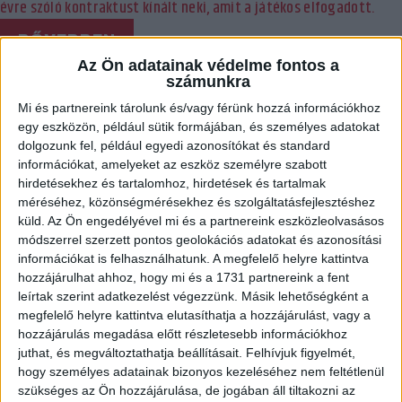
évre szóló kontraktust kínált neki, amit a játékos elfogadott.
BŐVEBBEN
Az Ön adatainak védelme fontos a
Hírek
Kiemelt
Válogatott
számunkra
VÁLOGATOTT:
Mi és partnereink tárolunk és/vagy férünk hozzá információkhoz
SIMA GYŐZELEM UKRAJNA ELLEN
egy eszközön, például sütik formájában, és személyes adatokat
dolgozunk fel, például egyedi azonosítókat és standard
2025.03.08.
információkat, amelyeket az eszköz személyre szabott
hirdetésekhez és tartalomhoz, hirdetések és tartalmak
A csütörtöki zártkapus meccs után szombaton is magabiztosan
méréséhez, közönségmérésekhez és szolgáltatásfejlesztéshez
verte felkészülési mérkőzésen Ukrajna legjobbjait a magyar női
küld.
Az Ön engedélyével mi és a partnereink eszközleolvasásos
válogatott.
módszerrel szerzett pontos geolokációs adatokat és azonosítási
információkat is felhasználhatunk. A megfelelő helyre kattintva
BŐVEBBEN
hozzájárulhat ahhoz, hogy mi és a 1731 partnereink a fent
Hírek
Kiemelt
Válogatott
leírtak szerint adatkezelést végezzünk. Másik lehetőségként a
VÁLOGATOTT:
megfelelő helyre kattintva elutasíthatja a hozzájárulást, vagy a
hozzájárulás megadása előtt részletesebb információkhoz
ZÁRTKAPUS GYŐZELEM DEBRECENI GÓLOKKAL
juthat, és megváltoztathatja beállításait.
Felhívjuk figyelmét,
hogy személyes adatainak bizonyos kezeléséhez nem feltétlenül
2025.03.07.
szükséges az Ön hozzájárulása, de jogában áll tiltakozni az