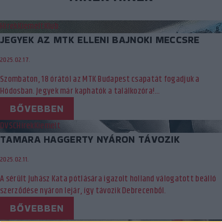
Hírek
Kiemelt
Klub
JEGYEK AZ MTK ELLENI BAJNOKI MECCSRE
2025.02.17.
Szombaton, 18 órától az MTK Budapest csapatát fogadjuk a
Hódosban. Jegyek már kaphatók a találkozóra!…
BŐVEBBEN
DVSC
Hírek
Kiemelt
TAMARA HAGGERTY NYÁRON TÁVOZIK
2025.02.11.
A sérült Juhász Kata pótlására igazolt holland válogatott beálló
szerződése nyáron lejár, így távozik Debrecenből.
BŐVEBBEN