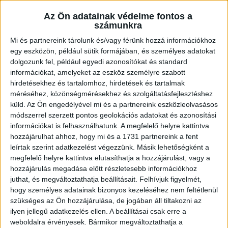
DVSC
Hírek
Kiemelt
MICSODA MECCS, MICSODA GYŐZELEM!
Az Ön adatainak védelme fontos a
számunkra
2025.02.08.
Mi és partnereink tárolunk és/vagy férünk hozzá információkhoz
egy eszközön, például sütik formájában, és személyes adatokat
Öt góllal is vezetett már az Esztergom, a végén mégis mi
dolgozunk fel, például egyedi azonosítókat és standard
örülhettünk. Óriási küzdelem árán, az utolsó pillanatban szerzett
információkat, amelyeket az eszköz személyre szabott
góllal sikerült győzni az újonc otthonában.
hirdetésekhez és tartalomhoz, hirdetések és tartalmak
méréséhez, közönségmérésekhez és szolgáltatásfejlesztéshez
BŐVEBBEN
küld.
Az Ön engedélyével mi és a partnereink eszközleolvasásos
módszerrel szerzett pontos geolokációs adatokat és azonosítási
Beharangozó
DVSC
Hírek
Kiemelt
információkat is felhasználhatunk. A megfelelő helyre kattintva
VAN MIÉRT VISSZAVÁGNI
hozzájárulhat ahhoz, hogy mi és a 1731 partnereink a fent
leírtak szerint adatkezelést végezzünk. Másik lehetőségként a
2025.02.07.
megfelelő helyre kattintva elutasíthatja a hozzájárulást, vagy a
hozzájárulás megadása előtt részletesebb információkhoz
Szombaton, 14.30-kor az Esztergomi Suzuki Arénában lép pályára
juthat, és megváltoztathatja beállításait.
Felhívjuk figyelmét,
a DVSC SCHAEFFLER. A cél természetesen nem lehet más, mint
hogy személyes adatainak bizonyos kezeléséhez nem feltétlenül
visszavágni a szeptemberi hazai vereségért.
szükséges az Ön hozzájárulása, de jogában áll tiltakozni az
ilyen jellegű adatkezelés ellen. A beállításai csak erre a
BŐVEBBEN
weboldalra érvényesek. Bármikor megváltoztathatja a