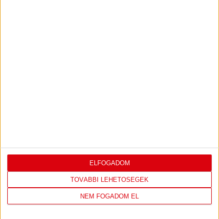
IRATKOZZ FEL
A
HÍRLEVELÜNKRE!
FELIRATKOZOM
TÁMOGATÓINK
ELFOGADOM
ÖSSZES TÁMOGATÓNK
TOVÁBBI LEHETŐSÉGEK
NEM FOGADOM EL