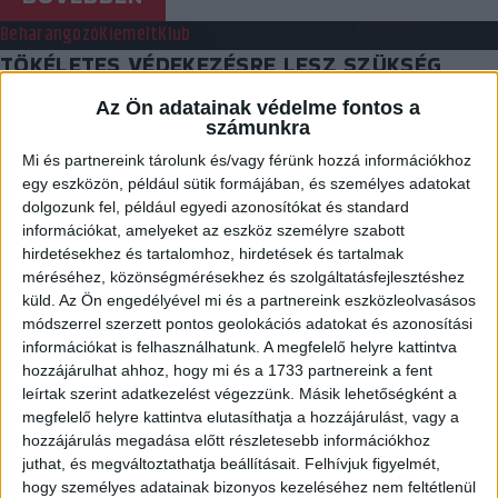
Beharangozó
Kiemelt
Klub
TÖKÉLETES VÉDEKEZÉSRE LESZ SZÜKSÉG
Az Ön adatainak védelme fontos a
2017.09.20.
számunkra
Csütörtökön 18 órakora Vác ellen lép pályára a DVSC-TVP! Nagyon
Mi és partnereink tárolunk és/vagy férünk hozzá információkhoz
nehéz csata vár a debreceni…
egy eszközön, például sütik formájában, és személyes adatokat
dolgozunk fel, például egyedi azonosítókat és standard
BŐVEBBEN
információkat, amelyeket az eszköz személyre szabott
Kiemelt
Klub
hirdetésekhez és tartalomhoz, hirdetések és tartalmak
méréséhez, közönségmérésekhez és szolgáltatásfejlesztéshez
MEGVANNAK AZ EHF KUPA MECCSEK
küld.
Az Ön engedélyével mi és a partnereink eszközleolvasásos
IDŐPONTJAI / FRISSÍTVE!
módszerrel szerzett pontos geolokációs adatokat és azonosítási
információkat is felhasználhatunk. A megfelelő helyre kattintva
2017.09.19.
hozzájárulhat ahhoz, hogy mi és a 1733 partnereink a fent
leírtak szerint adatkezelést végezzünk. Másik lehetőségként a
Október 14-én játszunk Lubinban, október 22-én lesz a visszavágó.
megfelelő helyre kattintva elutasíthatja a hozzájárulást, vagy a
A két képviselői megállapodtak a Metraco…
hozzájárulás megadása előtt részletesebb információkhoz
juthat, és megváltoztathatja beállításait.
Felhívjuk figyelmét,
BŐVEBBEN
hogy személyes adatainak bizonyos kezeléséhez nem feltétlenül