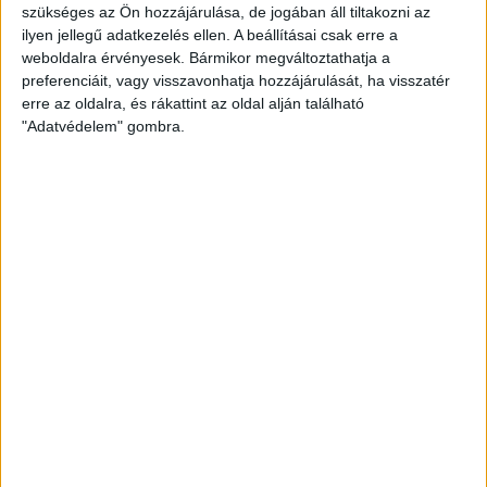
Kiemelt
Klub
Utánpótlás
szükséges az Ön hozzájárulása, de jogában áll tiltakozni az
ilyen jellegű adatkezelés ellen. A beállításai csak erre a
IDEGENBEN IS GOND NÉLKÜL
weboldalra érvényesek. Bármikor megváltoztathatja a
preferenciáit, vagy visszavonhatja hozzájárulását, ha visszatér
2017.09.18.
erre az oldalra, és rákattint az oldal alján található
Az újonc Kecskemét otthonában is simán nyertek a DVSC-TVP
"Adatvédelem" gombra.
utánpótlás csapatai. Mindkét mérkőzés már az…
BŐVEBBEN
Kiemelt
Klub
ÚJABB VILÁGMÁRKA A DVSC-TVP TÁMOGATÓI
KÖZÖTT!
2017.09.16.
A Volkswagen helyi márkakereskedője, a Debrecen Autó is
csatlakozott a DVSC Kézilabda Kft. támogatói köréhez. …
BŐVEBBEN
Kiemelt
Klub
Tudósítás