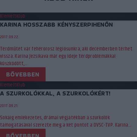
Kiemelt
Klub
KARINA HOSSZABB KÉNYSZERPIHENŐN
2017.09.22.
Térdműtét vár fehérorosz légiósunkra, aki decemberben térhet
vissza. Karina Jezsikava már egy ideje térdproblémákkal
küszködött,…
BŐVEBBEN
Kiemelt
Klub
A SZURKOLÓKKAL, A SZURKOLÓKÉRT!
2017.09.21.
Sokáig emlékezetes, drámai végjátékban a szurkolók
támogatásával szerezte meg a két pontot a DVSC-TVP. Karina…
BŐVEBBEN