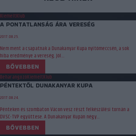
Kiemelt
Klub
A PONTATLANSÁG ÁRA VERESÉG
2017.08.25.
Nem ment a csapatnak a Dunakanyar Kupa nyitómeccsén, a sok
hiba eredménye a vereség. Jól…
BŐVEBBEN
Beharangozó
Kiemelt
Klub
PÉNTEKTŐL DUNAKANYAR KUPA
2017.08.24.
Pénteken és szombaton Vácon vesz részt felkészülési tornán a
DVSC-TVP együttese. A Dunakanyar Kupán négy…
BŐVEBBEN