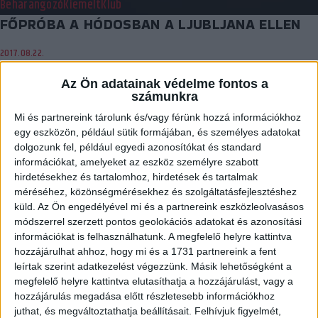
Beharangozó
Kiemelt
Klub
FŐPRÓBA A HÓDOSBAN A LJUBLJANA ELLEN
2017.08.22.
A bajnoki rajt előtt még pályára lép hazai környezetben a DVSC-
Az Ön adatainak védelme fontos a
TVP. Augusztus 30-án, szerdán 18…
számunkra
Mi és partnereink tárolunk és/vagy férünk hozzá információkhoz
BŐVEBBEN
egy eszközön, például sütik formájában, és személyes adatokat
Kiemelt
Klub
Utánpótlás
dolgozunk fel, például egyedi azonosítókat és standard
információkat, amelyeket az eszköz személyre szabott
U17-ES EB: BRONZOS LÁNYOK!
hirdetésekhez és tartalomhoz, hirdetések és tartalmak
méréséhez, közönségmérésekhez és szolgáltatásfejlesztéshez
2017.08.21.
küld.
Az Ön engedélyével mi és a partnereink eszközleolvasásos
A harmadik helyért vívott meccsen kiütötte Franciaországot a
módszerrel szerzett pontos geolokációs adatokat és azonosítási
információkat is felhasználhatunk. A megfelelő helyre kattintva
magyar válogatott, a szlovákiai Nagymihályon megrendezett
hozzájárulhat ahhoz, hogy mi és a 1731 partnereink a fent
korosztályos…
leírtak szerint adatkezelést végezzünk. Másik lehetőségként a
BŐVEBBEN
megfelelő helyre kattintva elutasíthatja a hozzájárulást, vagy a
hozzájárulás megadása előtt részletesebb információkhoz
Kiemelt
Klub
juthat, és megváltoztathatja beállításait.
Felhívjuk figyelmét,