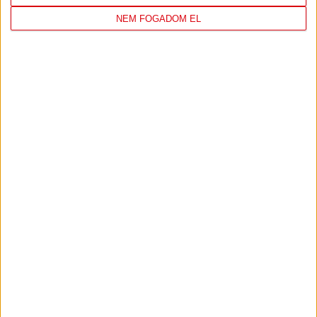
NEM FOGADOM EL
TÁMOGATÓINK
ÖSSZES TÁMOGATÓNK