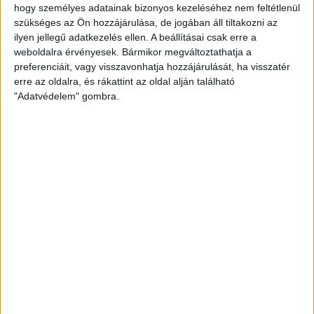
LOTTE GRIGEL LETT A KOHÁSZ KUPA LEGJOBB
hogy személyes adatainak bizonyos kezeléséhez nem feltétlenül
JÁTÉKOSA
szükséges az Ön hozzájárulása, de jogában áll tiltakozni az
ilyen jellegű adatkezelés ellen. A beállításai csak erre a
weboldalra érvényesek. Bármikor megváltoztathatja a
2017.08.19.
preferenciáit, vagy visszavonhatja hozzájárulását, ha visszatér
A Viborgé a trófea, a DVSC-TVP-é a legjobb játékos A Kohász Kupa
erre az oldalra, és rákattint az oldal alján található
döntőjét a Viborg…
"Adatvédelem" gombra.
BŐVEBBEN
Kiemelt
Klub
Tudósítás
HETESBŐL JELES
2017.08.19.
Az ötödik helyen zárt a DVSC-TVP csapat a Kohász Kupán, a lányok
hétméterespárbaj után győzték…
BŐVEBBEN
Kiemelt
Klub
Utánpótlás
TVP KUPA: IFJÚSÁGI SIKER