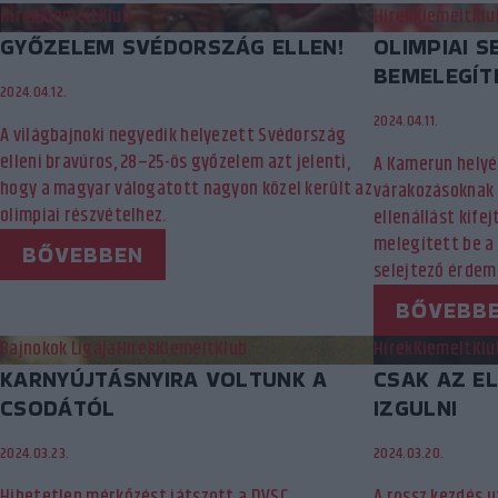
Hírek
Kiemelt
Klub
Hírek
Kiemelt
Klu
GYŐZELEM SVÉDORSZÁG ELLEN!
OLIMPIAI S
BEMELEGÍT
2024.04.12.
2024.04.11.
A világbajnoki negyedik helyezett Svédország
elleni bravúros, 28–25-ös győzelem azt jelenti,
A Kamerun helyé
hogy a magyar válogatott nagyon közel került az
várakozásoknak
olimpiai részvételhez.
ellenállást kife
melegített be a
BŐVEBBEN
selejtező érdem
BŐVEBB
Bajnokok Ligája
Hírek
Kiemelt
Klub
Hírek
Kiemelt
Klu
KARNYÚJTÁSNYIRA VOLTUNK A
CSAK AZ EL
CSODÁTÓL
IZGULNI
2024.03.23.
2024.03.20.
Hihetetlen mérkőzést játszott a DVSC
A rossz kezdés 