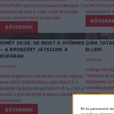
SCHAEFFLER a Vipers Kristiansand otthonában. Tíz
SCHAEFFLER és m
másodpercen múlt a csoda. Véget ért a nagy
bajnoki pontot 
utazás, de emelt fővel búcsúztunk.
BŐVEBB
BŐVEBBEN
DVSC
Hírek
Kiemelt
Klub
Beharangozó
Hír
ISMÉT 29:28, DE MOST A GYŐRNEK
ÚJRA TATA
– A BRONZÉRT JÁTSZUNK A
ELLEN!
KUPÁBAN
2024.03.08.
2024.03.09.
Csakúgy, mint eg
Tatabánya ad ot
Ismét kiegyenlített mérkőzést játszott egymás
döntőjének, s a 
ellen a DVSC SCHAEFFLER és a Győri Audi ETO. A
rekordkupagyőzte
Bajnokok Ligájában mi nyertünk 29:28-ra, ezúttal
jutásért.
viszont a győriek jöttek ki jobban a kaotikus
véghajrából.
BŐVEBB
BŐVEBBEN
Mi és partnereink tá