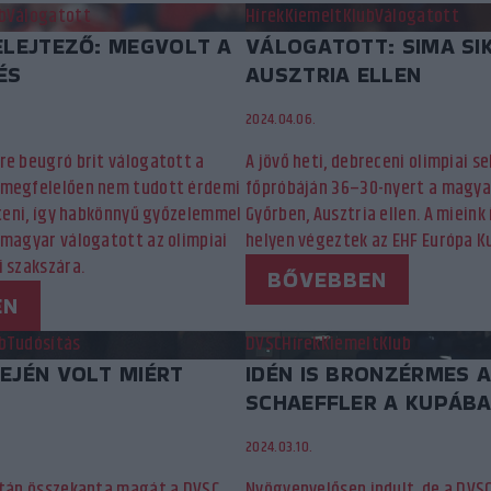
b
Válogatott
Hírek
Kiemelt
Klub
Válogatott
ELEJTEZŐ: MEGVOLT A
VÁLOGATOTT: SIMA SI
ÉS
AUSZTRIA ELLEN
2024.04.06.
re beugró brit válogatott a
A jövő heti, debreceni olimpiai s
 megfelelően nem tudott érdemi
főpróbáján 36–30-nyert a magya
jteni, így habkönnyű győzelemmel
Győrben, Ausztria ellen. A mieink
 magyar válogatott az olimpiai
helyen végeztek az EHF Európa 
i szakszára.
BŐVEBBEN
EN
b
Tudósítás
DVSC
Hírek
Kiemelt
Klub
EJÉN VOLT MIÉRT
IDÉN IS BRONZÉRMES 
SCHAEFFLER A KUPÁBA
2024.03.10.
után összekapta magát a DVSC
Nyögvenyelősen indult, de a DVS