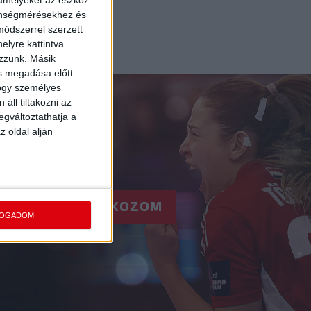
 amelyeket az eszköz
zönségmérésekhez és
5
»
ódszerrel szerzett
elyre kattintva
ezzünk. Másik
ás megadása előtt
hogy személyes
áll tiltakozni az
egváltoztathatja a
z oldal alján
RE!
FELIRATKOZOM
FOGADOM