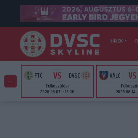
HÍREK
C
VS
VS
AT
FTC
DVSC
VALC
Felkészülési
Felkészü
2026.08.07. - 16:00
2026.08.14. 