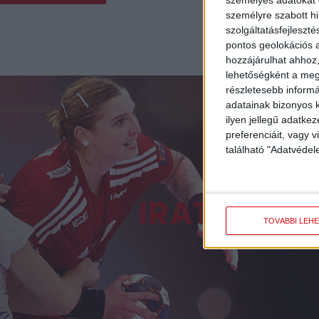
személyes adatokat d
személyre szabott h
«
1
szolgáltatásfejleszté
pontos geolokációs a
hozzájárulhat ahhoz,
lehetőségként a megf
részletesebb informác
adatainak bizonyos k
ilyen jellegű adatke
preferenciáit, vagy v
található "Adatvéde
IRATKOZZ 
TOVÁBBI LEH