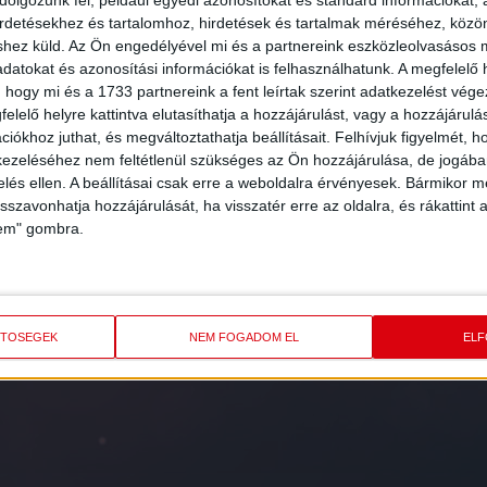
olgozunk fel, például egyedi azonosítókat és standard információkat,
irdetésekhez és tartalomhoz, hirdetések és tartalmak méréséhez, kö
...
7
8
9
10
11
12
13
14
15
16
17
...
16
shez küld.
Az Ön engedélyével mi és a partnereink eszközleolvasásos m
datokat és azonosítási információkat is felhasználhatunk. A megfelelő h
 hogy mi és a 1733 partnereink a fent leírtak szerint adatkezelést vég
elelő helyre kattintva elutasíthatja a hozzájárulást, vagy a hozzájárul
iókhoz juthat, és megváltoztathatja beállításait.
Felhívjuk figyelmét, 
ezeléséhez nem feltétlenül szükséges az Ön hozzájárulása, de jogában 
zelés ellen. A beállításai csak erre a weboldalra érvényesek. Bármikor m
isszavonhatja hozzájárulását, ha visszatér erre az oldalra, és rákattint a
lem" gombra.
FEL
A HÍRLEVELÜNK
ETŐSÉGEK
NEM FOGADOM EL
EL