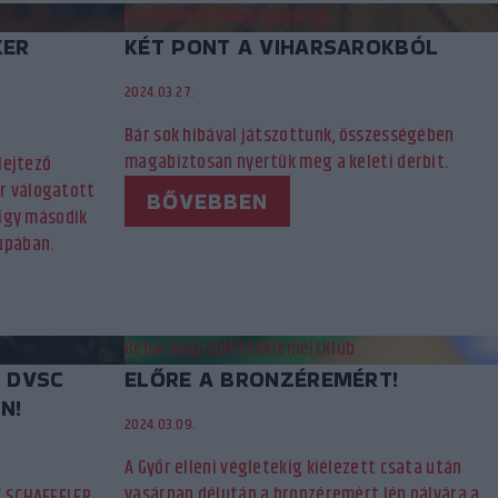
Hírek
Kiemelt
Klub
Tudósítás
KER
KÉT PONT A VIHARSAROKBÓL
2024.03.27.
Bár sok hibával játszottunk, összességében
magabiztosan nyertük meg a keleti derbit.
elejtező
r válogatott
BŐVEBBEN
 így második
Kupában.
Beharangozó
Hírek
Kiemelt
Klub
A DVSC
ELŐRE A BRONZÉREMÉRT!
N!
2024.03.09.
A Győr elleni végletekig kiélezett csata után
vasárnap délután a bronzéremért lép pályára a
C SCHAEFFLER