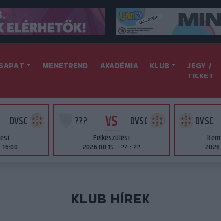
SAPAT
MENETREND
AKADÉMIA
KLUB
JEGY /
TICKET
VS
DVSC
???
DVSC
DVSC
lési
Felkészülési
Kerm
- 16:00
2026.08.15. - ?? : ??
2026.
KLUB HÍREK