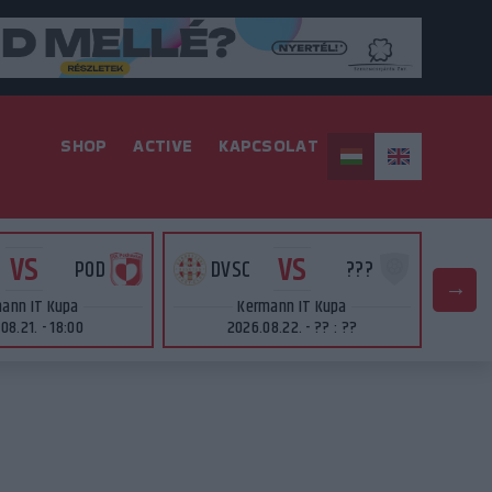
SHOP
ACTIVE
KAPCSOLAT
VS
VS
POD
DVSC
???
D
ann IT Kupa
Kermann IT Kupa
08.21. - 18:00
2026.08.22. - ?? : ??