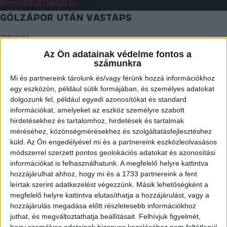
Kiemelt
Klub
Tudósítás
GÓLZÁPOR UTÁN VASTAPS
2016.10.02.
Az Ön adatainak védelme fontos a
Végig vezetve szereztük meg a két pontot a Kispest otthonában.
számunkra
Remek hangulatban kezdődött a mérkőzés…
Mi és partnereink tárolunk és/vagy férünk hozzá információkhoz
BŐVEBBEN
egy eszközön, például sütik formájában, és személyes adatokat
dolgozunk fel, például egyedi azonosítókat és standard
Beharangozó
Kiemelt
Klub
információkat, amelyeket az eszköz személyre szabott
NEM KÖNNYED KIRÁNDULÁS
hirdetésekhez és tartalomhoz, hirdetések és tartalmak
méréséhez, közönségmérésekhez és szolgáltatásfejlesztéshez
2016.09.30.
küld.
Az Ön engedélyével mi és a partnereink eszközleolvasásos
módszerrel szerzett pontos geolokációs adatokat és azonosítási
Az újonc Kispest ellen lép pályára szombat délután a DVSC-TVP.
információkat is felhasználhatunk. A megfelelő helyre kattintva
Kezdjük mindjárt egy szurkolók számára…
hozzájárulhat ahhoz, hogy mi és a 1733 partnereink a fent
leírtak szerint adatkezelést végezzünk. Másik lehetőségként a
BŐVEBBEN
megfelelő helyre kattintva elutasíthatja a hozzájárulást, vagy a
Kiemelt
Klub
Utánpótlás
hozzájárulás megadása előtt részletesebb információkhoz
juthat, és megváltoztathatja beállításait.
Felhívjuk figyelmét,
EZ IGEN: DUPLA SIKER A GYŐR ELLEN
hogy személyes adatainak bizonyos kezeléséhez nem feltétlenül