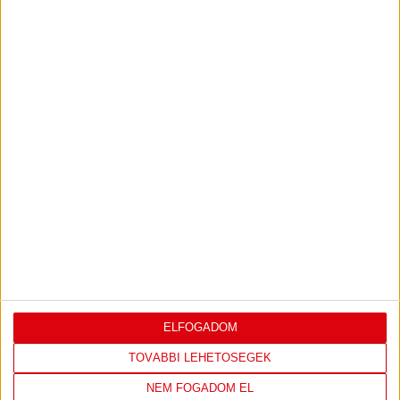
FELIRATKOZOM
TÁMOGATÓINK
ÖSSZES TÁMOGATÓNK
ELFOGADOM
TOVÁBBI LEHETŐSÉGEK
NEM FOGADOM EL