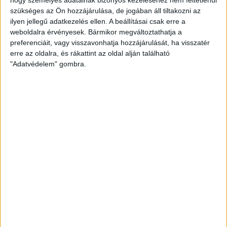
szükséges az Ön hozzájárulása, de jogában áll tiltakozni az
2016.09.29.
ilyen jellegű adatkezelés ellen. A beállításai csak erre a
Fantasztikus játékkal nyert a DVSC-TVP junior és ifjúsági csapat a
weboldalra érvényesek. Bármikor megváltoztathatja a
preferenciáit, vagy visszavonhatja hozzájárulását, ha visszatér
Győr ellen. A juniorok kezdték…
erre az oldalra, és rákattint az oldal alján található
BŐVEBBEN
"Adatvédelem" gombra.
Kiemelt
Klub
Tudósítás
IGAZI ÜNNEP VOLT
2016.09.28.
Negyed óráig remekül tartotta magát a DVSC-TVP, aztán
magabiztosan nyert a Győr. Megtelt a Főnix,…
BŐVEBBEN
Kiemelt
Klub
LEGYEN ÜNNEP!
2016.09.27.