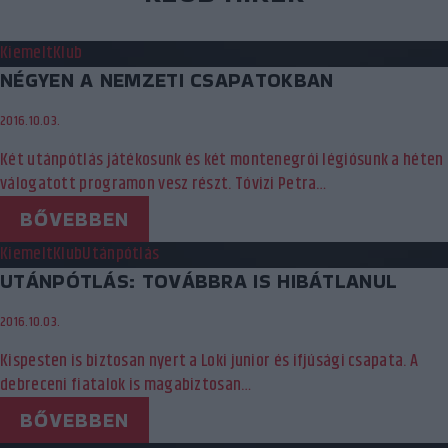
Kiemelt
Klub
NÉGYEN A NEMZETI CSAPATOKBAN
2016.10.03.
Két utánpótlás játékosunk és két montenegrói légiósunk a héten
válogatott programon vesz részt. Tóvizi Petra…
BŐVEBBEN
Kiemelt
Klub
Utánpótlás
UTÁNPÓTLÁS: TOVÁBBRA IS HIBÁTLANUL
2016.10.03.
Kispesten is biztosan nyert a Loki junior és ifjúsági csapata. A
debreceni fiatalok is magabiztosan…
BŐVEBBEN