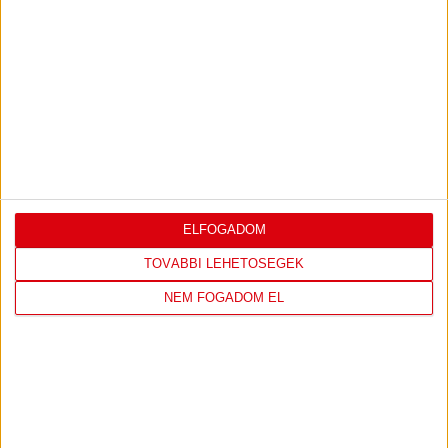
Hírek
Kiemelt
Klub
NEHÉZ ÉSZAKI FELADAT ELŐTT A LÁNYOK
2023.09.29.
A dán Odense otthonában folytatja Bajnokok Ligája szereplését a
DVSC SCHAEFFLER.
BŐVEBBEN
«
1
...
14
15
16
17
18
19
20
21
22
23
ELFOGADOM
TOVÁBBI LEHETŐSÉGEK
NEM FOGADOM EL
IRATKOZZ FEL
A
HÍRLEVELÜNKRE!