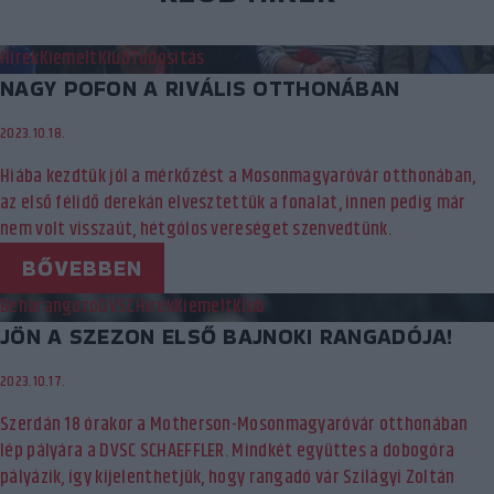
Hírek
Kiemelt
Klub
Tudósítás
NAGY POFON A RIVÁLIS OTTHONÁBAN
2023.10.18.
Hiába kezdtük jól a mérkőzést a Mosonmagyaróvár otthonában,
az első félidő derekán elvesztettük a fonalat, innen pedig már
nem volt visszaút, hétgólos vereséget szenvedtünk.
BŐVEBBEN
Beharangozó
DVSC
Hírek
Kiemelt
Klub
JÖN A SZEZON ELSŐ BAJNOKI RANGADÓJA!
2023.10.17.
Szerdán 18 órakor a Motherson-Mosonmagyaróvár otthonában
lép pályára a DVSC SCHAEFFLER. Mindkét együttes a dobogóra
pályázik, így kijelenthetjük, hogy rangadó vár Szilágyi Zoltán