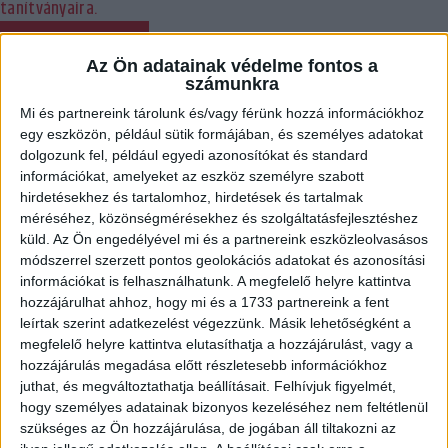
tanítványaira.
BŐVEBBEN
Az Ön adatainak védelme fontos a
Bajnokok Ligája
Beharangozó
DVSC
Hírek
Kiemelt
Klub
számunkra
A JEGYEK FELE MÁR ELKELT A BUDUCSNOSZT
Mi és partnereink tárolunk és/vagy férünk hozzá információkhoz
ELLENI RANGADÓRA!
egy eszközön, például sütik formájában, és személyes adatokat
dolgozunk fel, például egyedi azonosítókat és standard
2023.10.17.
információkat, amelyeket az eszköz személyre szabott
hirdetésekhez és tartalomhoz, hirdetések és tartalmak
Nagy az érdeklődés a szombaton, 16 órakor kezdődő WHC
méréséhez, közönségmérésekhez és szolgáltatásfejlesztéshez
Buducnost Bemax elleni Bajnokok Ligája mérkőzés iránt. A
küld.
Az Ön engedélyével mi és a partnereink eszközleolvasásos
továbbjutás szempontjából kulcsfontosságú csoportrangadóra
módszerrel szerzett pontos geolokációs adatokat és azonosítási
szóló jegyek fele már elkelt.
információkat is felhasználhatunk. A megfelelő helyre kattintva
hozzájárulhat ahhoz, hogy mi és a 1733 partnereink a fent
BŐVEBBEN
leírtak szerint adatkezelést végezzünk. Másik lehetőségként a
megfelelő helyre kattintva elutasíthatja a hozzájárulást, vagy a
Hírek
Kiemelt
Klub
Válogatott
hozzájárulás megadása előtt részletesebb információkhoz
VÁLOGATOTT: TISZTES VERESÉG A
juthat, és megváltoztathatja beállításait.
Felhívjuk figyelmét,
GÓLZÁPORBAN
hogy személyes adatainak bizonyos kezeléséhez nem feltétlenül
szükséges az Ön hozzájárulása, de jogában áll tiltakozni az
2023.10.11.