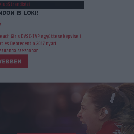
Klub
Strandkézi
DON IS LOKI!
6.
each Girls DVSC-TVP együttese képviseli
t és Debrecent a 2017 nyári
ézilabda szezonban.…
VEBBEN