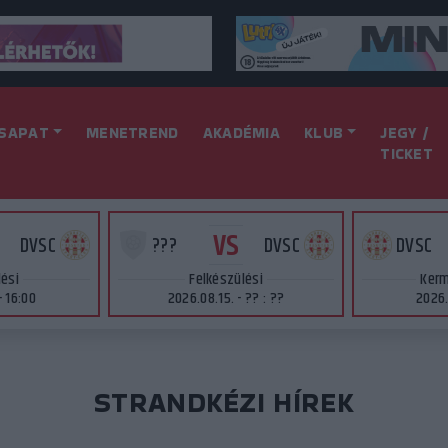
SAPAT
MENETREND
AKADÉMIA
KLUB
JEGY /
TICKET
VS
DVSC
???
DVSC
DVSC
lési
Felkészülési
Kerm
- 16:00
2026.08.15. - ?? : ??
2026.
STRANDKÉZI HÍREK