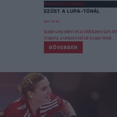
Kiemelt
Klub
Strandkézi
EZÜST A LUPA-TÓNÁL
2017.07.10.
Újabb szép sikert él az OVB Baech Girls D
csapata, a lányok ezúttal a Lupa-tónál…
BŐVEBBEN