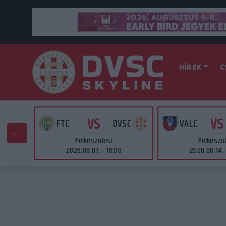
HÍREK
C
VS
VS
AT
FTC
DVSC
VALC
Felkészülési
Felkészü
2026.08.07. - 16:00
2026.08.14. 