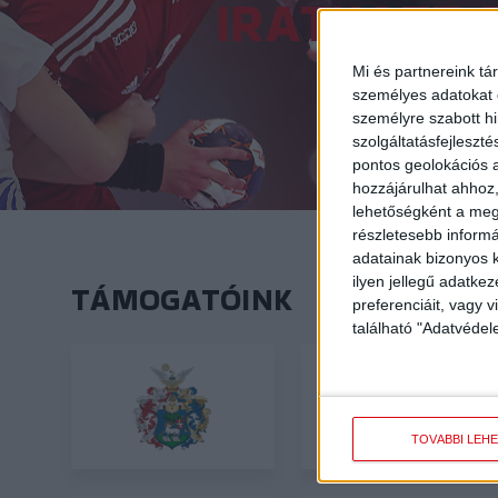
IRATKOZZ 
Mi és partnereink tá
személyes adatokat d
személyre szabott h
szolgáltatásfejleszté
pontos geolokációs a
hozzájárulhat ahhoz,
lehetőségként a megf
részletesebb informác
adatainak bizonyos k
ilyen jellegű adatke
TÁMOGATÓINK
preferenciáit, vagy v
található "Adatvéde
TOVÁBBI LEH