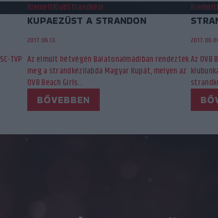
Kiemelt
Klub
Strandkézi
Kiemelt
KUPAEZÜST A STRANDON
STRAN
2017.06.13.
2017.06.0
VSC-TVP
Az elmúlt hétvégén Balatonalmádiban rendezték
Az OVB B
meg a strandkézilabda Magyar Kupát, melyen az
klubunka
OVB Beach Girls…
strandk
BŐVEBBEN
BŐ