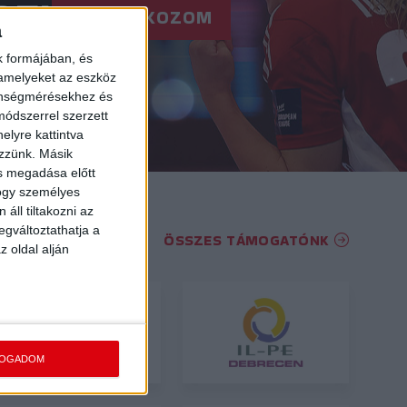
RE!
FELIRATKOZOM
a
k formájában, és
 amelyeket az eszköz
zönségmérésekhez és
ódszerrel szerzett
elyre kattintva
ezzünk. Másik
ás megadása előtt
hogy személyes
áll tiltakozni az
egváltoztathatja a
ÖSSZES TÁMOGATÓNK
z oldal alján
FOGADOM