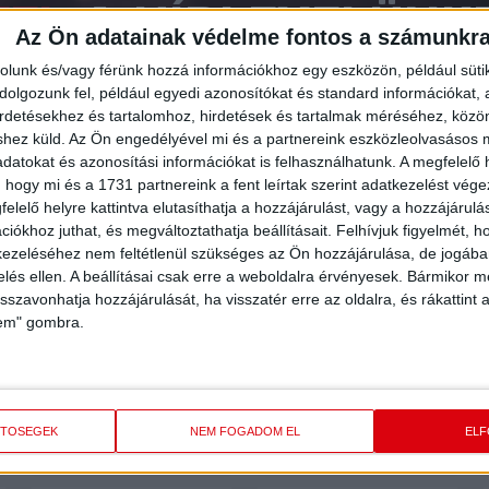
FEL
A HÍRLEVELÜNK
Az Ön adatainak védelme fontos a számunkr
rolunk és/vagy férünk hozzá információkhoz egy eszközön, például süti
olgozunk fel, például egyedi azonosítókat és standard információkat,
irdetésekhez és tartalomhoz, hirdetések és tartalmak méréséhez, kö
shez küld.
Az Ön engedélyével mi és a partnereink eszközleolvasásos m
datokat és azonosítási információkat is felhasználhatunk. A megfelelő h
 hogy mi és a 1731 partnereink a fent leírtak szerint adatkezelést vég
elelő helyre kattintva elutasíthatja a hozzájárulást, vagy a hozzájárul
iókhoz juthat, és megváltoztathatja beállításait.
Felhívjuk figyelmét, 
ezeléséhez nem feltétlenül szükséges az Ön hozzájárulása, de jogában 
zelés ellen. A beállításai csak erre a weboldalra érvényesek. Bármikor m
isszavonhatja hozzájárulását, ha visszatér erre az oldalra, és rákattint a
lem" gombra.
ETŐSÉGEK
NEM FOGADOM EL
EL