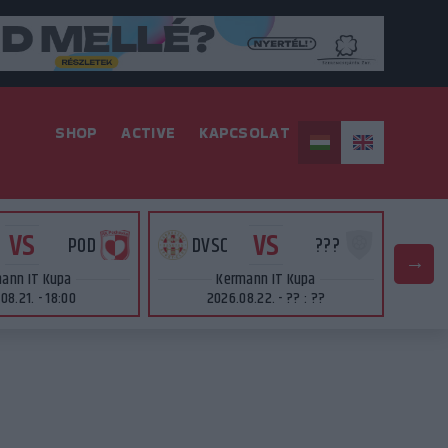
SHOP
ACTIVE
KAPCSOLAT
VS
VS
POD
DVSC
???
D
ann IT Kupa
Kermann IT Kupa
08.21. - 18:00
2026.08.22. - ?? : ??