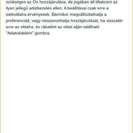
szükséges az Ön hozzájárulása, de jogában áll tiltakozni az
2023.09.27.
ilyen jellegű adatkezelés ellen. A beállításai csak erre a
weboldalra érvényesek. Bármikor megváltoztathatja a
A Bajnokok Ligája negyedik fordulójában az Odense Handbold
preferenciáit, vagy visszavonhatja hozzájárulását, ha visszatér
otthonában lép pályára a DVSC SCHAEFFLER.
erre az oldalra, és rákattint az oldal alján található
"Adatvédelem" gombra.
BŐVEBBEN
DVSC
Hírek
Kiemelt
Klub
A DVSC KÉZILABDA CSALÁD
HALHATATLANJAIT KÖSZÖNTÖTTÜK
2023.09.25.
A német Bietigheim elleni Bajnokok Ligája mérkőzés előtt
avattuk fel a klub dicsőségfalát, melyen a DVSC Kézilabda Család
Halhatatlanjai szerepelnek. A legendás játékosok és edzők közül
többen is részt vettek az ünnepségen.
BŐVEBBEN
Bajnokok Ligája
DVSC
Hírek
Kiemelt
Klub