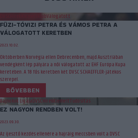
DVSC
Hírek
Kiemelt
Klub
Válogatott
FÜZI-TÓVIZI PETRA ÉS VÁMOS PETRA A
VÁLOGATOTT KERETBEN
2023.10.02.
Októberben Norvégia ellen Debrecenben, majd Ausztriában
vendégként lép pályára a női válogatott az EHF Európa Kupa
keretében. A 18 fős keretben két DVSC SCHAEFFLER-játékos
szerepel.
BŐVEBBEN
Bajnokok Ligája
DVSC
Hírek
Kiemelt
Tudósítás
EZ NAGYON RENDBEN VOLT!
2023.09.30.
Az ijesztő kezdés ellenére a hajráig meccsben volt a DVSC