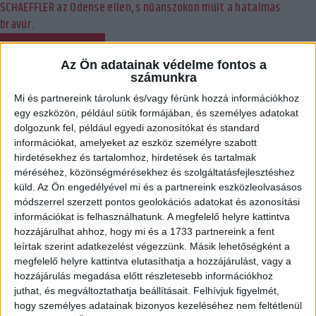
SCHAEFFLER az Odense ellen, s nüanszokon múlt a hatalmas
bravúr.
BŐVEBBEN
Az Ön adatainak védelme fontos a
DVSC
Hírek
Klub
számunkra
KÖZPONTI AKADÉMIAI KIVÁLASZTÓ 2023
Mi és partnereink tárolunk és/vagy férünk hozzá információkhoz
egy eszközön, például sütik formájában, és személyes adatokat
2023.09.28.
dolgozunk fel, például egyedi azonosítókat és standard
információkat, amelyeket az eszköz személyre szabott
A tavalyi sikeres megrendezésre alapozva idén is központi
hirdetésekhez és tartalomhoz, hirdetések és tartalmak
kiválasztót tartanak az államilag támogatott kézilabda-
méréséhez, közönségmérésekhez és szolgáltatásfejlesztéshez
akadémiák, amit a Kézilabda-specifikus Módszertani Központ
küld.
Az Ön engedélyével mi és a partnereink eszközleolvasásos
koordinál. Ennek első fordulójára 2023. október 30-án kerül sor, és
módszerrel szerzett pontos geolokációs adatokat és azonosítási
2009. január 1. – 2010. december 31. között született gyermekek
információkat is felhasználhatunk. A megfelelő helyre kattintva
jelentkezését várjuk.
hozzájárulhat ahhoz, hogy mi és a 1733 partnereink a fent
leírtak szerint adatkezelést végezzünk. Másik lehetőségként a
BŐVEBBEN
megfelelő helyre kattintva elutasíthatja a hozzájárulást, vagy a
hozzájárulás megadása előtt részletesebb információkhoz
Bajnokok Ligája
Beharangozó
DVSC
Hírek
Kiemelt
Klub
juthat, és megváltoztathatja beállításait.
Felhívjuk figyelmét,
SZOMBATI ELLENFELÜNK: ODENSE HANDBOLD
hogy személyes adatainak bizonyos kezeléséhez nem feltétlenül