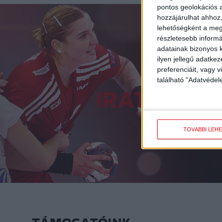
pontos geolokációs a
hozzájárulhat ahhoz,
lehetőségként a megf
részletesebb informác
adatainak bizonyos k
ilyen jellegű adatke
preferenciáit, vagy v
található "Adatvéde
IRATKOZZ 
TOVÁBBI LEH