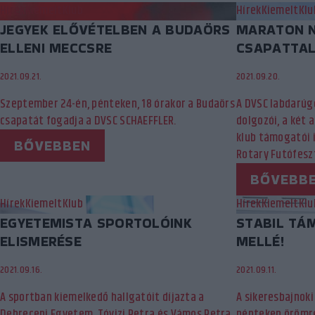
Hírek
Kiemelt
Klub
Hírek
Kiemelt
Klu
JEGYEK ELŐVÉTELBEN A BUDAÖRS
MARATON N
ELLENI MECCSRE
CSAPATTAL
2021.09.21.
2021.09.20.
Szeptember 24-én, pénteken, 18 órakor a Budaörs
A DVSC labdarúg
csapatát fogadja a DVSC SCHAEFFLER.
dolgozói, a két 
klub támogatói i
BŐVEBBEN
Rotary Futófeszt
BŐVEBB
Hírek
Kiemelt
Klub
Hírek
Kiemelt
Klu
EGYETEMISTA SPORTOLÓINK
STABIL TÁ
ELISMERÉSE
MELLÉ!
2021.09.16.
2021.09.11.
A sportban kiemelkedő hallgatóit díjazta a
A sikeresbajnoki 
Debreceni Egyetem, Tóvizi Petra és Vámos Petra
pénteken örömre