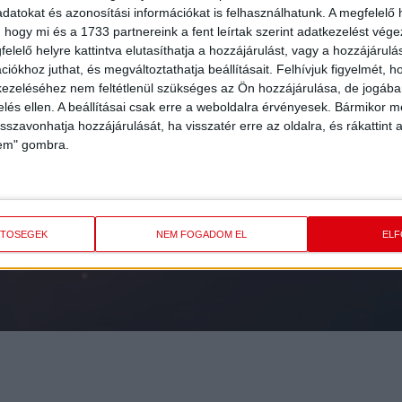
datokat és azonosítási információkat is felhasználhatunk. A megfelelő h
 hogy mi és a 1733 partnereink a fent leírtak szerint adatkezelést vég
elelő helyre kattintva elutasíthatja a hozzájárulást, vagy a hozzájárul
iókhoz juthat, és megváltoztathatja beállításait.
Felhívjuk figyelmét, 
ezeléséhez nem feltétlenül szükséges az Ön hozzájárulása, de jogában 
zelés ellen. A beállításai csak erre a weboldalra érvényesek. Bármikor m
isszavonhatja hozzájárulását, ha visszatér erre az oldalra, és rákattint a
lem" gombra.
FEL
A HÍRLEVELÜNK
ETŐSÉGEK
NEM FOGADOM EL
EL