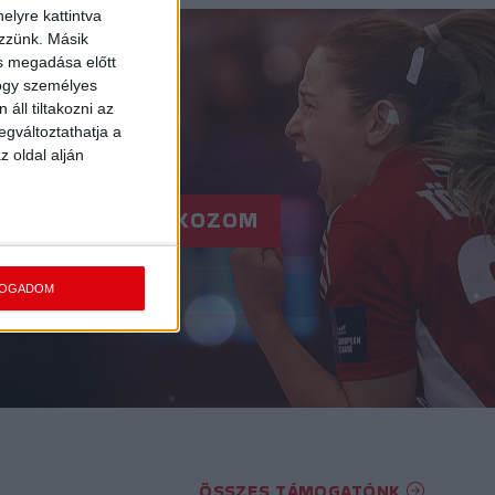
elyre kattintva
ezzünk. Másik
ás megadása előtt
hogy személyes
áll tiltakozni az
egváltoztathatja a
z oldal alján
RE!
FELIRATKOZOM
FOGADOM
ÖSSZES TÁMOGATÓNK