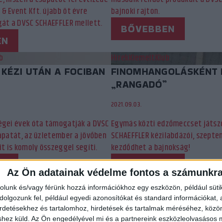
& Event Kft. újabb öt évre
bajnoki rajton.
gát a DVSC SCHAEFFLER mellett.
BŐVEBBEN
EN
b
Hírek
Kiemelt
Klub
KÉZI UTÁN A FOCIBAN
FINOMHANGOLÁSKÉNT 
„RANGADÓ”
2021.09.03.
égei évek óta támogatják a DVSC
Egymás közti edzőmeccset játsz
apatát, az üzletember a jövőben
SCHAEFFLER kézilabdázói, szepte
it is komoly összeggel segíti.
kezdődhet a bajnokság!
EN
BŐVEBBEN
Az Ön adatainak védelme fontos a számunkr
92
93
94
95
96
97
98
99
100
101
102
...
rolunk és/vagy férünk hozzá információkhoz egy eszközön, például süti
olgozunk fel, például egyedi azonosítókat és standard információkat,
irdetésekhez és tartalomhoz, hirdetések és tartalmak méréséhez, kö
shez küld.
Az Ön engedélyével mi és a partnereink eszközleolvasásos m