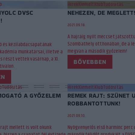
b
Hírek
Kiemelt
Klub
Tudósítás
YOLC DVSC
NEHEZEN, DE MEGLETT
!
2021.09.18.
A hajráig nyílt meccset játszottu
Szombathely otthonában, de a l
ó és kézilabdacsapatának
megvan a második győzelem!
akadémia munkatársai, illetve a
s részt vettek vasárnap, a XI.
BŐVEBBEN
iválon.
EN
b
Tudósítás
Hírek
Kiemelt
Klub
Tudósítás
MOGATÓ A GYŐZELEM
REMEK RAJT: SZÜNET 
ROBBANTOTTUNK!
2021.09.10.
rajt mellett is volt okunk
Nyögvenyelős első harminc perc
, hiszen a csapatot fél évtizede
második félidőt produkált a DVS