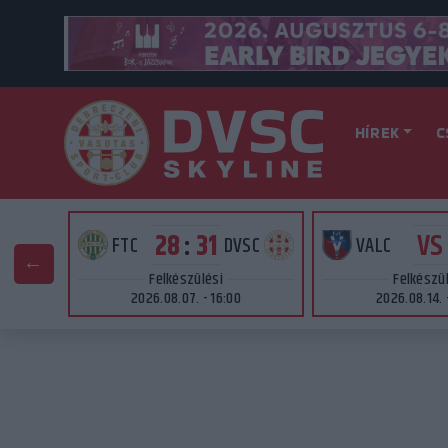
HÍREK
C
VS
28
:
31
AT
FTC
DVSC
VALC
Felkészülési
Felkészü
2026.08.07. - 16:00
2026.08.14. 