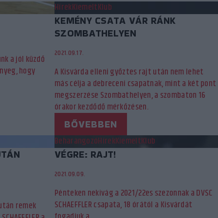
Hírek
Kiemelt
Klub
!
KEMÉNY CSATA VÁR RÁNK
SZOMBATHELYEN
2021.09.17.
nk a jól küzdő
ényeg, hogy
A Kisvárda elleni győztes rajt után nem lehet
más célja a debreceni csapatnak, mint a két pont
megszerzése Szombathelyen, a szombaton 16
órakor kezdődő mérkőzésen.
BŐVEBBEN
Beharangozó
Hírek
Kiemelt
Klub
UTÁN
VÉGRE: RAJT!
2021.09.09.
Pénteken nekivág a 2021/22es szezonnak a DVSC
SCHAEFFLER csapata, 18 órától a Kisvárdát
 után remek
fogadjuk a…
C SCHAEFFLER a