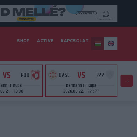
SHOP
ACTIVE
KAPCSOLAT
VS
VS
POD
DVSC
???
D
ann IT Kupa
Kermann IT Kupa
08.21. - 18:00
2026.08.22. - ?? : ??