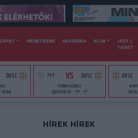
SAPAT
MENETREND
AKADÉMIA
KLUB
JEGY /
TICKET
VS
DVSC
???
DVSC
DVSC
lési
Felkészülési
Kerm
- 16:00
2026.08.15. - ?? : ??
2026.
HÍREK HÍREK