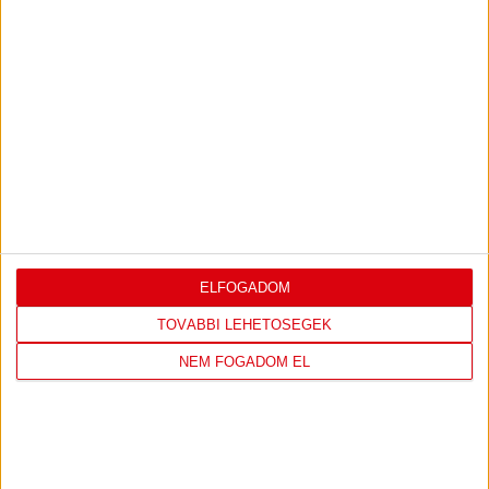
2018.12.12.
PARÁDÉS SIKER ROMÁNIA ELLEN
ELFOGADOM
TOVÁBBI LEHETŐSÉGEK
NEM FOGADOM EL