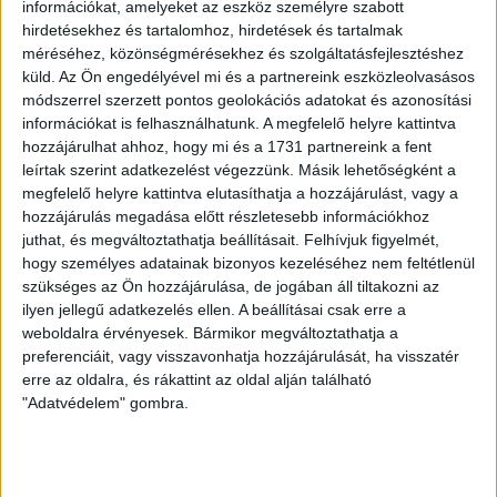
információkat, amelyeket az eszköz személyre szabott
hirdetésekhez és tartalomhoz, hirdetések és tartalmak
méréséhez, közönségmérésekhez és szolgáltatásfejlesztéshez
küld.
Az Ön engedélyével mi és a partnereink eszközleolvasásos
módszerrel szerzett pontos geolokációs adatokat és azonosítási
2018.12.29.
információkat is felhasználhatunk. A megfelelő helyre kattintva
ÉVZÁRÓ: EGY ÚJ KORSZAK KEZDETE
hozzájárulhat ahhoz, hogy mi és a 1731 partnereink a fent
leírtak szerint adatkezelést végezzünk. Másik lehetőségként a
megfelelő helyre kattintva elutasíthatja a hozzájárulást, vagy a
hozzájárulás megadása előtt részletesebb információkhoz
juthat, és megváltoztathatja beállításait.
Felhívjuk figyelmét,
hogy személyes adatainak bizonyos kezeléséhez nem feltétlenül
szükséges az Ön hozzájárulása, de jogában áll tiltakozni az
ilyen jellegű adatkezelés ellen. A beállításai csak erre a
weboldalra érvényesek. Bármikor megváltoztathatja a
preferenciáit, vagy visszavonhatja hozzájárulását, ha visszatér
erre az oldalra, és rákattint az oldal alján található
"Adatvédelem" gombra.
2018.12.27.