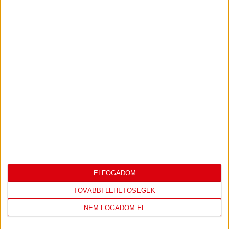
2016.11.17.
UTÁNPÓTLÁS, NB I: REMEK
HELYTÁLLÁS
ELFOGADOM
TOVÁBBI LEHETŐSÉGEK
NEM FOGADOM EL