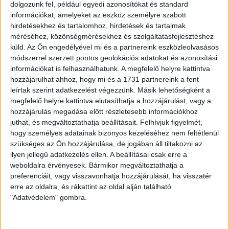
dolgozunk fel, például egyedi azonosítókat és standard
információkat, amelyeket az eszköz személyre szabott
hirdetésekhez és tartalomhoz, hirdetések és tartalmak
méréséhez, közönségmérésekhez és szolgáltatásfejlesztéshez
2016.11.25.
küld.
Az Ön engedélyével mi és a partnereink eszközleolvasásos
módszerrel szerzett pontos geolokációs adatokat és azonosítási
RÁDIÓBAN A LOKI-MEGLEPETÉS
információkat is felhasználhatunk. A megfelelő helyre kattintva
hozzájárulhat ahhoz, hogy mi és a 1731 partnereink a fent
leírtak szerint adatkezelést végezzünk. Másik lehetőségként a
megfelelő helyre kattintva elutasíthatja a hozzájárulást, vagy a
hozzájárulás megadása előtt részletesebb információkhoz
juthat, és megváltoztathatja beállításait.
Felhívjuk figyelmét,
hogy személyes adatainak bizonyos kezeléséhez nem feltétlenül
szükséges az Ön hozzájárulása, de jogában áll tiltakozni az
ilyen jellegű adatkezelés ellen. A beállításai csak erre a
weboldalra érvényesek. Bármikor megváltoztathatja a
preferenciáit, vagy visszavonhatja hozzájárulását, ha visszatér
erre az oldalra, és rákattint az oldal alján található
"Adatvédelem" gombra.
2016.11.25.