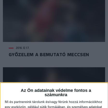
2016.12.17.
GYŐZELEM A BEMUTATÓ MECCSEN
Az Ön adatainak védelme fontos a
számunkra
Mi és partnereink tárolunk és/vagy férünk hozzá információkhoz
egy eszközön, például sütik formájában, és személyes adatokat