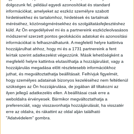
dolgozunk fel, például egyedi azonosítókat és standard
információkat, amelyeket az eszköz személyre szabott
hirdetésekhez és tartalomhoz, hirdetések és tartalmak
méréséhez, közönségmérésekhez és szolgáltatásfejlesztéshez
2016.12.15.
küld.
Az Ön engedélyével mi és a partnereink eszközleolvasásos
ÚJRA ITTHON, MINDENKI A FEDÉLZETEN
módszerrel szerzett pontos geolokációs adatokat és azonosítási
információkat is felhasználhatunk. A megfelelő helyre kattintva
hozzájárulhat ahhoz, hogy mi és a 1731 partnereink a fent
leírtak szerint adatkezelést végezzünk. Másik lehetőségként a
megfelelő helyre kattintva elutasíthatja a hozzájárulást, vagy a
hozzájárulás megadása előtt részletesebb információkhoz
juthat, és megváltoztathatja beállításait.
Felhívjuk figyelmét,
hogy személyes adatainak bizonyos kezeléséhez nem feltétlenül
szükséges az Ön hozzájárulása, de jogában áll tiltakozni az
ilyen jellegű adatkezelés ellen. A beállításai csak erre a
weboldalra érvényesek. Bármikor megváltoztathatja a
preferenciáit, vagy visszavonhatja hozzájárulását, ha visszatér
erre az oldalra, és rákattint az oldal alján található
"Adatvédelem" gombra.
2016.12.12.