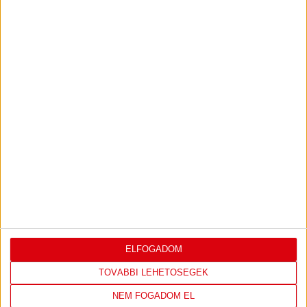
2016.11.30.
NEGYEDMILLIÓT ÉRT A MOVEMBERI
MOZGALOM
ELFOGADOM
TOVÁBBI LEHETŐSÉGEK
NEM FOGADOM EL