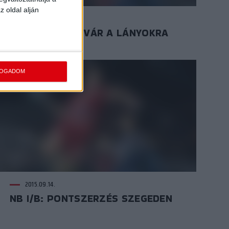
z oldal alján
2015.09.16.
MELÓS MECCS VÁR A LÁNYOKRA
FOGADOM
2015.09.14.
NB I/B: PONTSZERZÉS SZEGEDEN