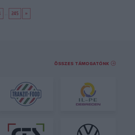
4
...
245
»
ÖSSZES TÁMOGATÓNK