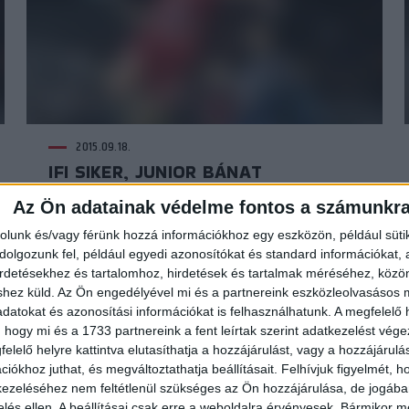
2015.09.18.
IFI SIKER, JUNIOR BÁNAT
Az Ön adatainak védelme fontos a számunkr
rolunk és/vagy férünk hozzá információkhoz egy eszközön, például süti
olgozunk fel, például egyedi azonosítókat és standard információkat,
irdetésekhez és tartalomhoz, hirdetések és tartalmak méréséhez, kö
shez küld.
Az Ön engedélyével mi és a partnereink eszközleolvasásos m
datokat és azonosítási információkat is felhasználhatunk. A megfelelő h
 hogy mi és a 1733 partnereink a fent leírtak szerint adatkezelést vég
elelő helyre kattintva elutasíthatja a hozzájárulást, vagy a hozzájárul
iókhoz juthat, és megváltoztathatja beállításait.
Felhívjuk figyelmét, 
ezeléséhez nem feltétlenül szükséges az Ön hozzájárulása, de jogában 
zelés ellen. A beállításai csak erre a weboldalra érvényesek. Bármikor m