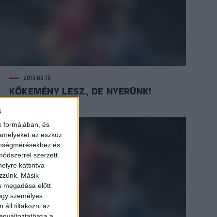
2015.09.18.
KŐKEMÉNY LESZ, DE NYERÜNK!
a
k formájában, és
 amelyeket az eszköz
zönségmérésekhez és
ódszerrel szerzett
elyre kattintva
ezzünk. Másik
ás megadása előtt
hogy személyes
áll tiltakozni az
egváltoztathatja a