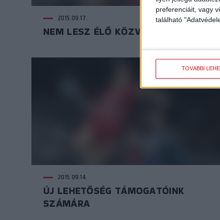
preferenciáit, vagy v
2015.09.17.
található "Adatvéde
NEM LESZ ÉLŐ KÖZVETÍTÉS!!!
TOVÁBBI LEH
2015.09.14.
ÚJ LEHETŐSÉG TÁMOGATÓINK
SZÁMÁRA