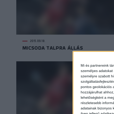
2015.09.18.
MICSODA TALPRA ÁLLÁS
Mi és partnereink tá
személyes adatokat d
személyre szabott h
szolgáltatásfejleszté
pontos geolokációs a
hozzájárulhat ahhoz,
lehetőségként a megf
részletesebb informác
adatainak bizonyos k
ilyen jellegű adatke