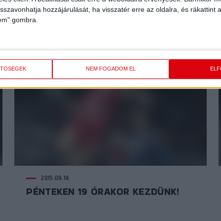
isszavonhatja hozzájárulását, ha visszatér erre az oldalra, és rákattint a
2015.09.17.
lem" gombra.
RÉGI BARÁTOKRA VÁRVA
ETŐSÉGEK
NEM FOGADOM EL
EL
2015.09.14.
PÉNTEKEN 19 ÓRAKOR KEZDÜNK!