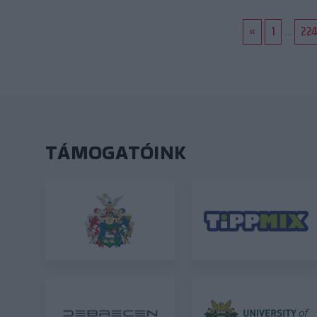
«
1
...
22
TÁMOGATÓINK