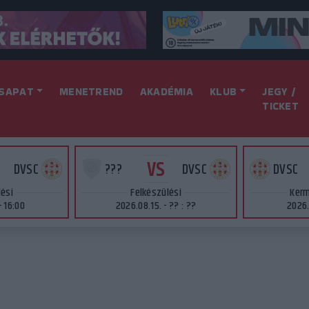
SAPAT
MENETREND
AKADÉMIA
KLUB
JEGY /
TICKET
VS
DVSC
???
DVSC
DVSC
lési
Felkészülési
Kerm
- 16:00
2026.08.15. - ?? : ??
2026.