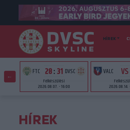
HÍREK
C
VS
28
:
31
AT
FTC
DVSC
VALC
Felkészülési
Felkészü
2026.08.07. - 16:00
2026.08.14. 
HÍREK