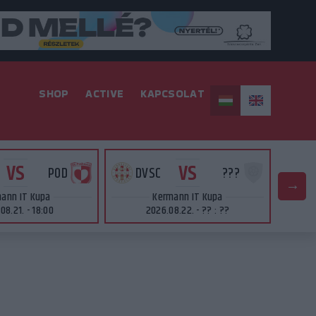
SHOP
ACTIVE
KAPCSOLAT
VS
VS
POD
DVSC
???
D
ann IT Kupa
Kermann IT Kupa
08.21. - 18:00
2026.08.22. - ?? : ??