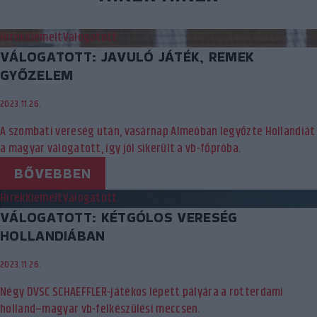
Hírek
Kiemelt
Válogatott
VÁLOGATOTT: JAVULÓ JÁTÉK, REMEK
GYŐZELEM
2023.11.26.
A szombati vereség után, vasárnap Almeóban legyőzte Hollandiát
a magyar válogatott, így jól sikerült a vb-főpróba.
BŐVEBBEN
Hírek
Kiemelt
Válogatott
VÁLOGATOTT: KÉTGÓLOS VERESÉG
HOLLANDIÁBAN
2023.11.26.
Négy DVSC SCHAEFFLER-játékos lépett pályára a rotterdami
holland–magyar vb-felkészülési meccsen.