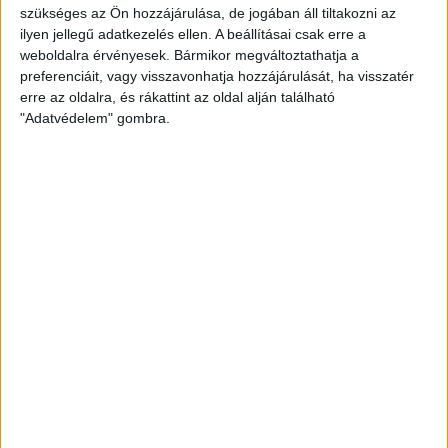
szükséges az Ön hozzájárulása, de jogában áll tiltakozni az
rengeteg volt a hiba, így a bukaresti döntetlen után ezúttal
ilyen jellegű adatkezelés ellen. A beállításai csak erre a
elmaradt a bravúr.
weboldalra érvényesek. Bármikor megváltoztathatja a
BŐVEBBEN
preferenciáit, vagy visszavonhatja hozzájárulását, ha visszatér
erre az oldalra, és rákattint az oldal alján található
Bajnokok Ligája
Beharangozó
DVSC
Hírek
Kiemelt
Klub
"Adatvédelem" gombra.
ÖSSZEJÖHET EGY ÚJABB BRAVÚR?
2023.11.17.
A bravúros idegenbeli döntetlen után ezúttal a Hódosban
játszunk a román bajnok ellen, méghozzá telt ház előtt, hiszen a
találkozóra péntek délután az utolsó jegy is elfogyott!
BŐVEBBEN
DVSC
Hírek
Kiemelt
Klub
Válogatott
HÁROM JÁTÉKOSUNK UTAZIK A VÉBÉRE
2023.11.16.
Golovin Vlagyimir keretet hirdetett a svéd-dán-norvég közös