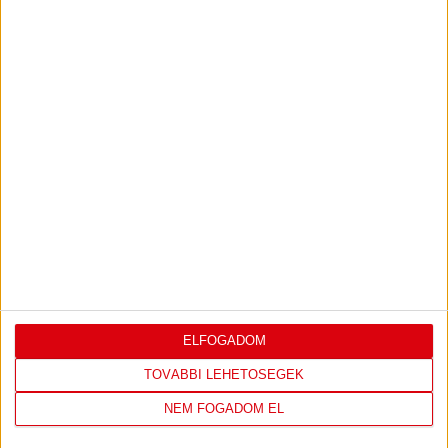
BŐVEBBEN
DVSC
Hírek
Kiemelt
Klub
HATALMAS AZ ÉRDEKLŐDÉS A SZOMBATI BL-
MECCS IRÁNT
2023.11.13.
A szombaton 16 órakor kezdődő DVSC SCHAEFFLER–CSM Bukarest
BL-mérkőzésre alig maradt helyre szóló belépő. Aki ott szeretne
lenni a Hódosban az minél hamarabb vásárolja meg jegyét!
BŐVEBBEN
«
1
...
45
46
47
48
49
50
51
52
53
5
ELFOGADOM
TOVÁBBI LEHETŐSÉGEK
NEM FOGADOM EL