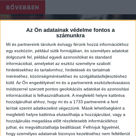
BŐVEBBEN
DVSC
Hírek
Kiemelt
Klub
VÁCON ÁT VEZET AZ ÚT A MAGYAR KUPA
Az Ön adatainak védelme fontos a
NEGYEDDÖNTŐBE
számunkra
Mi és partnereink tárolunk és/vagy férünk hozzá információkhoz
2023.11.21.
egy eszközön, például sütik formájában, és személyes adatokat
Az MKSZ-ben elkészítették a női Magyar Kupa IV. fordulójának
dolgozunk fel, például egyedi azonosítókat és standard
információkat, amelyeket az eszköz személyre szabott
párosítását. A DVSC SCHAEFFLER a Praktiker-Vác együttesével
hirdetésekhez és tartalomhoz, hirdetések és tartalmak
találkozik idegenben.
méréséhez, közönségmérésekhez és szolgáltatásfejlesztéshez
BŐVEBBEN
küld.
Az Ön engedélyével mi és a partnereink eszközleolvasásos
módszerrel szerzett pontos geolokációs adatokat és azonosítási
Bajnokok Ligája
DVSC
Hírek
Kiemelt
Klub
információkat is felhasználhatunk. A megfelelő helyre kattintva
EZÚTTAL NEM SIKERÜLT MEGLEPETÉST
hozzájárulhat ahhoz, hogy mi és a 1733 partnereink a fent
leírtak szerint adatkezelést végezzünk. Másik lehetőségként a
OKOZNI
megfelelő helyre kattintva elutasíthatja a hozzájárulást, vagy a
hozzájárulás megadása előtt részletesebb információkhoz
2023.11.18.
juthat, és megváltoztathatja beállításait.
Felhívjuk figyelmét,
A küzdőszellemre ezúttal sem lehetett panasz, ám támadásban
hogy személyes adatainak bizonyos kezeléséhez nem feltétlenül