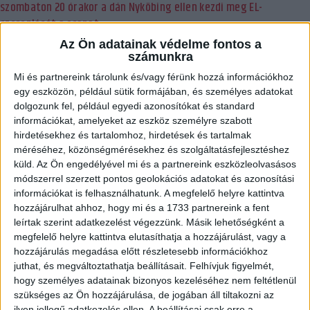
szombaton 20 órakor a dán Nyköbing ellen kezdi meg EL-
szereplését a csapat.
Az Ön adatainak védelme fontos a
BŐVEBBEN
számunkra
DVSC
Hírek
Kiemelt
Mi és partnereink tárolunk és/vagy férünk hozzá információkhoz
MA ESTIG KAPHATÓ AZ EL-MINIBÉRLET
egy eszközön, például sütik formájában, és személyes adatokat
dolgozunk fel, például egyedi azonosítókat és standard
2023.01.02.
információkat, amelyeket az eszköz személyre szabott
hirdetésekhez és tartalomhoz, hirdetések és tartalmak
A mindhárom hazai Európa Liga mérkőzésre szóló minibérletet ma
méréséhez, közönségmérésekhez és szolgáltatásfejlesztéshez
estig lehet megvásárolni! Holnap reggeltől a szombati, Nyköbing
küld.
Az Ön engedélyével mi és a partnereink eszközleolvasásos
elleni meccsre lehet majd belépőt vásárolni.
módszerrel szerzett pontos geolokációs adatokat és azonosítási
információkat is felhasználhatunk. A megfelelő helyre kattintva
BŐVEBBEN
hozzájárulhat ahhoz, hogy mi és a 1733 partnereink a fent
leírtak szerint adatkezelést végezzünk. Másik lehetőségként a
Hírek
Kiemelt
Klub
Tudósítás
megfelelő helyre kattintva elutasíthatja a hozzájárulást, vagy a
MICSODA CSATA VOLT!
hozzájárulás megadása előtt részletesebb információkhoz
juthat, és megváltoztathatja beállításait.
Felhívjuk figyelmét,
2022.12.30.
hogy személyes adatainak bizonyos kezeléséhez nem feltétlenül
szükséges az Ön hozzájárulása, de jogában áll tiltakozni az
Fantasztikus hangulatú mérkőzésen az utolsó percig versenyben
ilyen jellegű adatkezelés ellen. A beállításai csak erre a