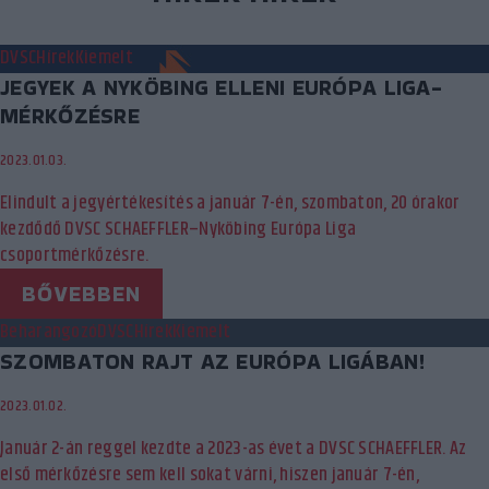
DVSC
Hírek
Kiemelt
JEGYEK A NYKÖBING ELLENI EURÓPA LIGA-
MÉRKŐZÉSRE
2023.01.03.
Elindult a jegyértékesítés a január 7-én, szombaton, 20 órakor
kezdődő DVSC SCHAEFFLER–Nyköbing Európa Liga
csoportmérkőzésre.
BŐVEBBEN
Beharangozó
DVSC
Hírek
Kiemelt
SZOMBATON RAJT AZ EURÓPA LIGÁBAN!
2023.01.02.
Január 2-án reggel kezdte a 2023-as évet a DVSC SCHAEFFLER. Az
első mérkőzésre sem kell sokat várni, hiszen január 7-én,