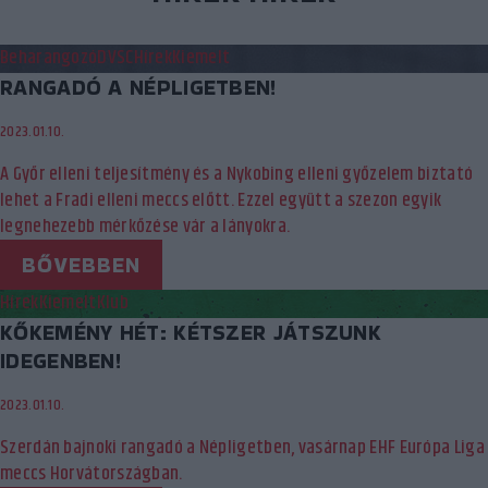
Beharangozó
DVSC
Hírek
Kiemelt
RANGADÓ A NÉPLIGETBEN!
2023.01.10.
A Győr elleni teljesítmény és a Nykobing elleni győzelem biztató
lehet a Fradi elleni meccs előtt. Ezzel együtt a szezon egyik
legnehezebb mérkőzése vár a lányokra.
BŐVEBBEN
Hírek
Kiemelt
Klub
KŐKEMÉNY HÉT: KÉTSZER JÁTSZUNK
IDEGENBEN!
2023.01.10.
Szerdán bajnoki rangadó a Népligetben, vasárnap EHF Európa Liga
meccs Horvátországban.