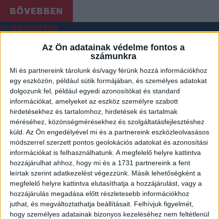
BŐVEBBEN
Hírek
Kiemelt
Klub
ELINDULT A JEGYÉRTÉKESÍTÉS A
Az Ön adatainak védelme fontos a
HORVÁTORSZÁGI EL-MECCSRE
számunkra
Mi és partnereink tárolunk és/vagy férünk hozzá információkhoz
2023.01.09.
egy eszközön, például sütik formájában, és személyes adatokat
A találkozóra a vendégjegyeket 6500 forintos egységáron,
dolgozunk fel, például egyedi azonosítókat és standard
információkat, amelyeket az eszköz személyre szabott
klubunkon keresztül lehet megvásárolni.
hirdetésekhez és tartalomhoz, hirdetések és tartalmak
BŐVEBBEN
méréséhez, közönségmérésekhez és szolgáltatásfejlesztéshez
küld.
Az Ön engedélyével mi és a partnereink eszközleolvasásos
Hírek
Kiemelt
Klub
Tudósítás
módszerrel szerzett pontos geolokációs adatokat és azonosítási
MICSODA GYŐZELEM!￼
információkat is felhasználhatunk. A megfelelő helyre kattintva
hozzájárulhat ahhoz, hogy mi és a 1731 partnereink a fent
2023.01.07.
leírtak szerint adatkezelést végezzünk. Másik lehetőségként a
megfelelő helyre kattintva elutasíthatja a hozzájárulást, vagy a
Hatalmas küzdelemben verte meg a DVSC SCHAEFFLER a Nyköbing
hozzájárulás megadása előtt részletesebb információkhoz
csapatát az Európa Liga C-csoportjának nyitófordulójában. Anca
juthat, és megváltoztathatja beállításait.
Felhívjuk figyelmét,
Giegerich visszatérése parádésra sikerült!
hogy személyes adatainak bizonyos kezeléséhez nem feltétlenül