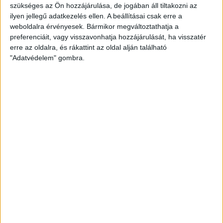
szükséges az Ön hozzájárulása, de jogában áll tiltakozni az
BŐVEBBEN
ilyen jellegű adatkezelés ellen. A beállításai csak erre a
weboldalra érvényesek. Bármikor megváltoztathatja a
Beharangozó
DVSC
Hírek
Kiemelt
preferenciáit, vagy visszavonhatja hozzájárulását, ha visszatér
SZOMBATON RAJT AZ EL-BEN
erre az oldalra, és rákattint az oldal alján található
"Adatvédelem" gombra.
2023.01.06.
Este nyolc órakor a dán Nyköbing Falster Handbold ellen kezdi
meg szereplését a DVSC SCHAEFFLER az Európa Ligában.
BŐVEBBEN
DVSC
Hírek
Kiemelt
SZILÁGYI ZOLTÁN BÍZIK A BRAVÚRT JELENTŐ
GYŐZELEMBEN!
2023.01.06.
Január 7-én, szombaton 20 órakor a dán Nyköbing ellen kezdi meg
szereplését az Európa Liga C-csoportjában a DVSC SCHAEFFLER.
Vezetőedzőnk, Szilágyi Zoltán nagy csatára számít.