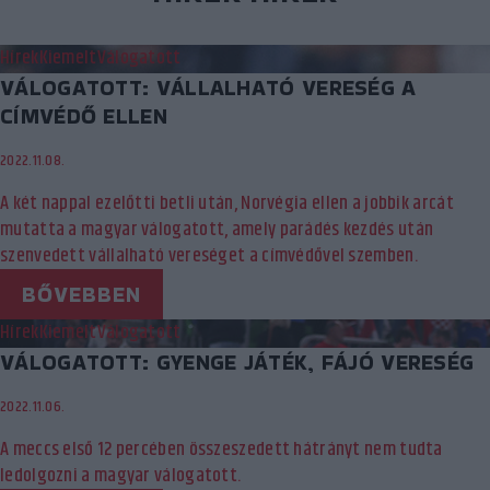
Hírek
Kiemelt
Válogatott
VÁLOGATOTT: VÁLLALHATÓ VERESÉG A
CÍMVÉDŐ ELLEN
2022.11.08.
A két nappal ezelőtti betli után, Norvégia ellen a jobbik arcát
mutatta a magyar válogatott, amely parádés kezdés után
szenvedett vállalható vereséget a címvédővel szemben.
BŐVEBBEN
Hírek
Kiemelt
Válogatott
VÁLOGATOTT: GYENGE JÁTÉK, FÁJÓ VERESÉG
2022.11.06.
A meccs első 12 percében összeszedett hátrányt nem tudta
ledolgozni a magyar válogatott.