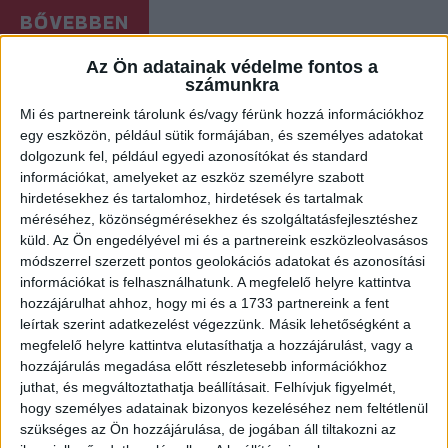
BŐVEBBEN
Hírek
Kiemelt
Válogatott
Az Ön adatainak védelme fontos a
VÁLOGATOTT: IJEDTSÉG UTÁN GYŐZELEM
számunkra
Mi és partnereink tárolunk és/vagy férünk hozzá információkhoz
2022.11.04.
egy eszközön, például sütik formájában, és személyes adatokat
dolgozunk fel, például egyedi azonosítókat és standard
A hajrában kerekedett felül az Eb-nyitányon a magyar válogatott
információkat, amelyeket az eszköz személyre szabott
a svájciakon. Öt DVSC SCHAEFFLER-játékos lépett pályára
hirdetésekhez és tartalomhoz, hirdetések és tartalmak
Ljubljanában.
méréséhez, közönségmérésekhez és szolgáltatásfejlesztéshez
küld.
Az Ön engedélyével mi és a partnereink eszközleolvasásos
BŐVEBBEN
módszerrel szerzett pontos geolokációs adatokat és azonosítási
DVSC
Hírek
Kiemelt
Válogatott
információkat is felhasználhatunk. A megfelelő helyre kattintva
EB-TÖRTÉNELEM DEBRECENIEKKEL
hozzájárulhat ahhoz, hogy mi és a 1733 partnereink a fent
leírtak szerint adatkezelést végezzünk. Másik lehetőségként a
megfelelő helyre kattintva elutasíthatja a hozzájárulást, vagy a
2022.11.04.
hozzájárulás megadása előtt részletesebb információkhoz
A mieink mostani Európa-bajnoki keretében hat DVSC SCHAEFFLER
juthat, és megváltoztathatja beállításait.
Felhívjuk figyelmét,
játékos van. Az eddigi Eb-ken összesen 9 debreceni kézilabdázó
hogy személyes adatainak bizonyos kezeléséhez nem feltétlenül
szükséges az Ön hozzájárulása, de jogában áll tiltakozni az
léphetett pályára.