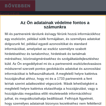
BŐVEBBEN
Kiemelt
Klub
IFJÚ TEHETSÉG ÉRKEZIK
Az Ön adatainak védelme fontos a
számunkra
2018.06.19.
Mi és partnereink tárolunk és/vagy férünk hozzá információkhoz
Debrecenbe igazol a 19 éves, ferencvárosi nevelésű Czuczu Frida,
egy eszközön, például sütik formájában, és személyes adatokat
aki a DVSC felnőtt csapatával készül…
dolgozunk fel, például egyedi azonosítókat és standard
információkat, amelyeket az eszköz személyre szabott
BŐVEBBEN
hirdetésekhez és tartalomhoz, hirdetések és tartalmak
méréséhez, közönségmérésekhez és szolgáltatásfejlesztéshez
Kiemelt
Klub
küld.
Az Ön engedélyével mi és a partnereink eszközleolvasásos
KÖLCSÖNBEN FEJLŐDHETNEK A FIATALOK
módszerrel szerzett pontos geolokációs adatokat és azonosítási
információkat is felhasználhatunk. A megfelelő helyre kattintva
2018.06.19.
hozzájárulhat ahhoz, hogy mi és a 1733 partnereink a fent
leírtak szerint adatkezelést végezzünk. Másik lehetőségként a
Fiatal játékosaink közül néhányan kölcsönjátékosként
megfelelő helyre kattintva elutasíthatja a hozzájárulást, vagy a
szerepelnek a következő szezonban. A több játéklehetőség
hozzájárulás megadása előtt részletesebb információkhoz
reményében született meg…
juthat, és megváltoztathatja beállításait.
Felhívjuk figyelmét,
hogy személyes adatainak bizonyos kezeléséhez nem feltétlenül