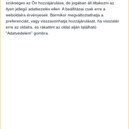
BŐVEBBEN
szükséges az Ön hozzájárulása, de jogában áll tiltakozni az
ilyen jellegű adatkezelés ellen. A beállításai csak erre a
Kiemelt
Klub
Utánpótlás
weboldalra érvényesek. Bármikor megváltoztathatja a
NÉGY NEMZET TORNÁJA: KÉT LOKI-GÓL,
preferenciáit, vagy visszavonhatja hozzájárulását, ha visszatér
HARMADIK HELY
erre az oldalra, és rákattint az oldal alján található
"Adatvédelem" gombra.
2018.06.16.
A franciák elleni döntetlennel zárta a Négy Nemzet Felkészülési
Tornáját a magyar juniorválogatott. Fotó: Women's Handball…
BŐVEBBEN
Kiemelt
Klub
Utánpótlás
HOLLAND SIKER AZ „ŐRÜLT” MECCS VÉGÉN
2018.06.15.
Hatalmas iram, szép gólok, holland siker a Négy Nemzet
Felkészülési Tornájának második napján. Fotó: Gurbán…
BŐVEBBEN