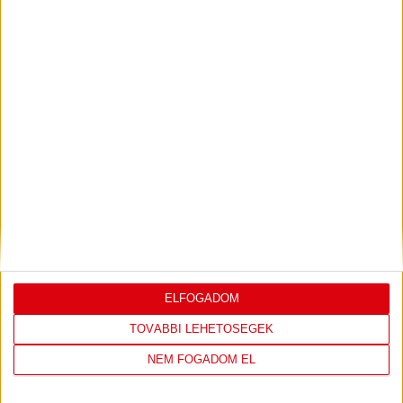
IRATKOZZ FEL
A
HÍRLEVELÜNKRE!
FELIRATKOZOM
TÁMOGATÓINK
ELFOGADOM
ÖSSZES TÁMOGATÓNK
TOVÁBBI LEHETŐSÉGEK
NEM FOGADOM EL