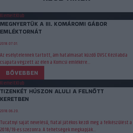
Kiemelt
Klub
MEGNYERTÜK A III. KOMÁROMI GÁBOR
EMLÉKTORNÁT
2018.07.01.
Az esélytelennek tartott, ám hatalmasat küzdő DVSC Kézilabda
csapata végzett az élen a Komcsi emlékére…
BŐVEBBEN
Kiemelt
Klub
TIZENKÉT HÚSZON ALULI A FELNŐTT
KERETBEN
2018.06.20.
Tucatnyi saját nevelésű, fiatal játékos kezdi meg a felkészülést a
2018/19-es szezonra. A tehetségek megkapják…