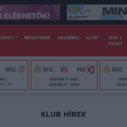
SAPAT
MENETREND
AKADÉMIA
KLUB
JEGY /
TICKET
VS
DVSC
DVSC
POD
DVSC
lési
Kermann IT Kupa
Kerm
 ?? : ??
2026.08.21. - 18:00
2026.0
KLUB HÍREK