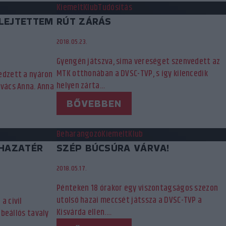
Kiemelt
Klub
Tudósítás
LEJTETTEM
RÚT ZÁRÁS
2018.05.23.
Gyengén játszva, sima vereséget szenvedett az
MTK otthonában a DVSC-TVP, s így kilencedik
edzett a nyáron
helyen zárta…
ovács Anna. Anna
BŐVEBBEN
Beharangozó
Kiemelt
Klub
 HAZATÉR
SZÉP BÚCSÚRA VÁRVA!
2018.05.17.
Pénteken 18 órakor egy viszontagságos szezon
utolsó hazai meccsét játssza a DVSC-TVP a
a civil
Kisvárda ellen.…
 beállós tavaly