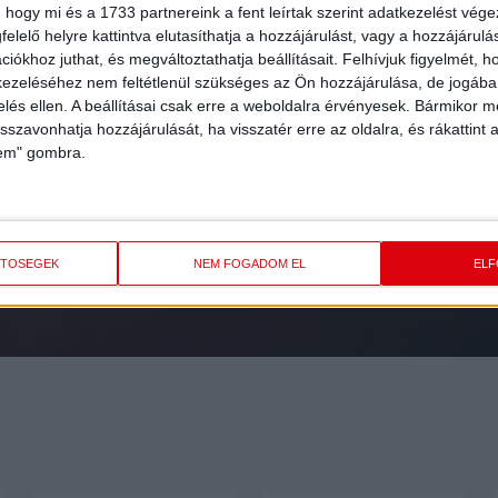
 hogy mi és a 1733 partnereink a fent leírtak szerint adatkezelést vég
elelő helyre kattintva elutasíthatja a hozzájárulást, vagy a hozzájárul
iókhoz juthat, és megváltoztathatja beállításait.
Felhívjuk figyelmét, 
ezeléséhez nem feltétlenül szükséges az Ön hozzájárulása, de jogában 
zelés ellen. A beállításai csak erre a weboldalra érvényesek. Bármikor m
isszavonhatja hozzájárulását, ha visszatér erre az oldalra, és rákattint a
FEL
A HÍRLEVELÜNK
lem" gombra.
ETŐSÉGEK
NEM FOGADOM EL
EL