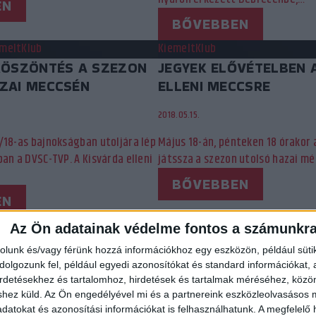
EN
BŐVEBBEN
emelt
Klub
Kiemelt
Klub
KÖSZÖNTÉS A SZEZON
JEGYEK ELŐVÉTELBEN 
ZAI MECCSÉN
ELLENI MECCSRE
2018.05.15.
/18-as bajnokságban utoljára lép
Május 18-án, pénteken 18 órakor 
an a DVSC-TVP. A Kisvárda elleni
játssza a szezon utolsó hazai m
BŐVEBBEN
EN
Az Ön adatainak védelme fontos a számunkr
7
98
99
100
101
102
103
104
105
106
107
rolunk és/vagy férünk hozzá információkhoz egy eszközön, például süti
olgozunk fel, például egyedi azonosítókat és standard információkat,
irdetésekhez és tartalomhoz, hirdetések és tartalmak méréséhez, kö
shez küld.
Az Ön engedélyével mi és a partnereink eszközleolvasásos m
datokat és azonosítási információkat is felhasználhatunk. A megfelelő h