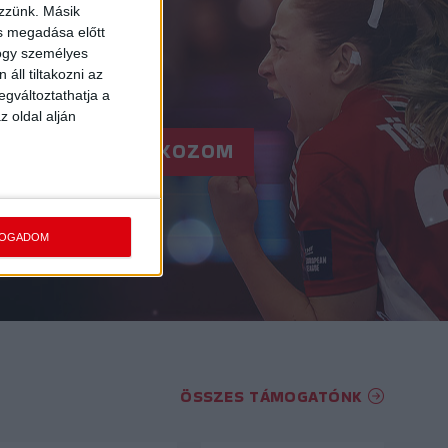
ezzünk. Másik
ás megadása előtt
hogy személyes
áll tiltakozni az
egváltoztathatja a
z oldal alján
RE!
FELIRATKOZOM
FOGADOM
ÖSSZES TÁMOGATÓNK