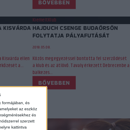
BŐVEBBEN
Kiemelt
Klub
A KISVÁRDA
HAJDUCH CSENGE BUDAÖRSÖN
FOLYTATJA PÁLYAFUTÁSÁT
2018.05.08.
a Kisvárda ellen
Közös megegyezéssel bontotta fel szerződését
érkőzését a…
a klub és az átlövő. Tavaly érkezett Debrecenbe a
balkezes…
BŐVEBBEN
a
...
165
»
k formájában, és
 amelyeket az eszköz
zönségmérésekhez és
ódszerrel szerzett
elyre kattintva