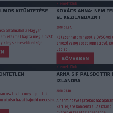
Kiemelt
Klub
ILMOS KITÜNTETÉSE
KOVÁCS ANNA: NEM FE
EL KÉZILABDÁZNI!
2018.05.24.
ása alkalmából a Magyar
 emlékérmet kapta meg a DVSC
Kétszer három napot a DVSC-vel 
yik legsikeresebb edzője.…
érkező válogatott jobbátlövő, K
utolsó…
EN
BŐVEBBEN
Kiemelt
Klub
ÖNTETLEN
ARNA SIF PALSDOTTIR
IZLANDRA
2018.05.18.
an osztoztak meg a pontokon a
on utolsó hazai bajnoki meccsén.
A harmincéves játékos hazájában 
karrierjére koncentrál. Az izlandi
nyáron érkezett Debrecenbe,…