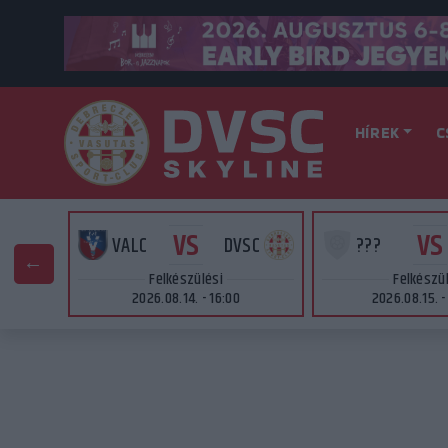
HÍREK
C
VS
VS
SC
VALC
DVSC
???
Felkészülési
Felkészü
2026.08.14. - 16:00
2026.08.15. -