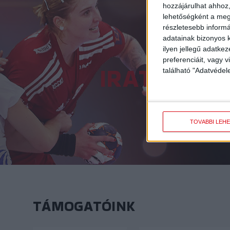
hozzájárulhat ahhoz,
lehetőségként a megf
részletesebb informác
adatainak bizonyos k
ilyen jellegű adatke
preferenciáit, vagy v
IRATKOZZ 
található "Adatvéde
TOVÁBBI LEH
TÁMOGATÓINK