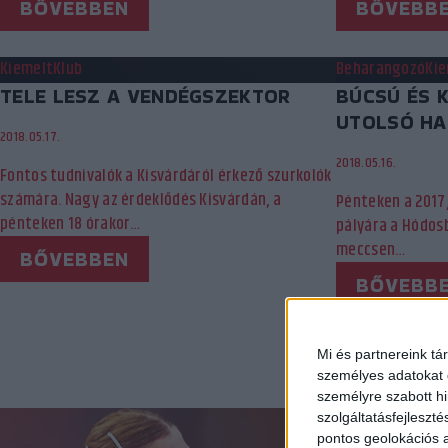
BŐVEBBEN
BŐVEBB
Kiemelt
Klub
Beharangozó
Ki
TELE LESZ A VENDÉGSZEKTOR
BÚCSÚ ÉS 
UTOLSÓ HA
2018.05.17.
2018.05.16.
Fontos tudnivalók a Kisvárdáról érkező szurkolók
számára. Nagy az érdeklődés Kisvárdán, a
Pénteken a 2017
pénteken 18 órakor…
pályára a Hódosb
meccsen…
BŐVEBBEN
BŐVEBB
«
1
...
9
Mi és partnereink tá
személyes adatokat d
személyre szabott h
szolgáltatásfejleszté
pontos geolokációs a