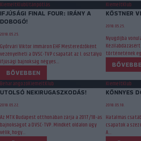
Kiemelt
Klub
Utánpótlás
Kiemelt
Klub
IFJÚSÁGI FINAL FOUR: IRÁNY A
KÖSTNER V
DOBOGÓ!
2018.05.25.
2018.05.25.
Nyugdíjba vonul
Kézilabdázásért
Győrvári Viktor immáron EHF Mesteredzőként
történetének eg
vezényelheti a DVSC-TVP csapatát az I. osztályú
ifjúsági bajnokság négyes…
BŐVEBB
BŐVEBBEN
Beharangozó
Kiemelt
Klub
Kiemelt
Klub
UTOLSÓ NEKIRUGASZKODÁS!
KÖNNYES D
2018.05.22.
2018.05.18.
Az MTK Budapest otthonában zárja a 2017/18-as
Hatalmas csatáb
bajnokságot a DVSC-TVP. Mindkét oldalon úgy
csapatok a szez
vélik, hogy…
A…