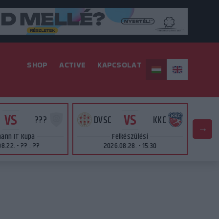
SHOP
ACTIVE
KAPCSOLAT
VS
VS
???
DVSC
KKC
ann IT Kupa
Felkészülési
8.22. - ?? : ??
2026.08.28. - 15:30