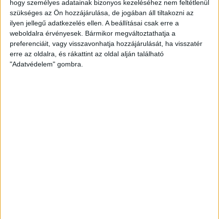
hogy személyes adatainak bizonyos kezeléséhez nem feltétlenül
PÉNTEKEN EDZŐMECCS VÁCON
szükséges az Ön hozzájárulása, de jogában áll tiltakozni az
ilyen jellegű adatkezelés ellen. A beállításai csak erre a
2016.03.09.
weboldalra érvényesek. Bármikor megváltoztathatja a
A bajnoki szünetben sem marad mérkőzés nélkül a DVSC-TVP,
preferenciáit, vagy visszavonhatja hozzájárulását, ha visszatér
erre az oldalra, és rákattint az oldal alján található
pénteken a Vác otthonába lépnek pályára…
"Adatvédelem" gombra.
BŐVEBBEN
Kiemelt
Klub
A MEDHOTELBEN GYÓGYUL TAMÁS
2016.03.09.
A február 27-iki balesetet túlélő szurkolónk átkerült a Kenézy
Kórház térítéses osztályára. A MedHotel a…
BŐVEBBEN
Kiemelt
Klub
HÉTFŐN KEZDŐDIK AZ ÁRVERÉS