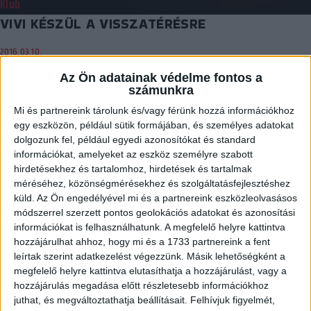
Klub
VIVI KÉSZÜL A VISSZATÉRÉSRE
2016.03.10.
Víg Vivien jobb térdét a múlt csütörtökön műtötték. Kapusunk
Az Ön adatainak védelme fontos a
számunkra
minél hamarabb szeretne újra mérkőzést játszani.…
Mi és partnereink tárolunk és/vagy férünk hozzá információkhoz
BŐVEBBEN
egy eszközön, például sütik formájában, és személyes adatokat
dolgozunk fel, például egyedi azonosítókat és standard
Kiemelt
Klub
információkat, amelyeket az eszköz személyre szabott
A JÓ SZÁNDÉK NEM ISMER KLUBSZIMPÁTIÁT
hirdetésekhez és tartalomhoz, hirdetések és tartalmak
méréséhez, közönségmérésekhez és szolgáltatásfejlesztéshez
2016.03.10.
küld.
Az Ön engedélyével mi és a partnereink eszközleolvasásos
módszerrel szerzett pontos geolokációs adatokat és azonosítási
A három debreceni szurkoló halálát okozó tragédia nyomán
információkat is felhasználhatunk. A megfelelő helyre kattintva
összefogtak Magyarország futballszurkolói. A Carpathian Brigade
hozzájárulhat ahhoz, hogy mi és a 1733 partnereink a fent
’09…
leírtak szerint adatkezelést végezzünk. Másik lehetőségként a
megfelelő helyre kattintva elutasíthatja a hozzájárulást, vagy a
BŐVEBBEN
hozzájárulás megadása előtt részletesebb információkhoz
Klub
juthat, és megváltoztathatja beállításait.
Felhívjuk figyelmét,