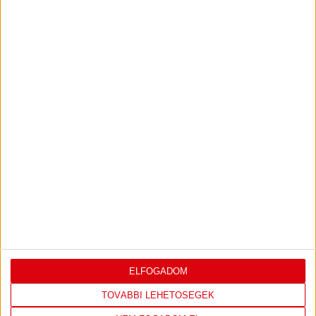
IRATKOZZ FEL
A
HÍRLEVELÜNKRE!
FELIRATKOZOM
TÁMOGATÓINK
ÖSSZES TÁMOGATÓNK
ELFOGADOM
TOVÁBBI LEHETŐSÉGEK