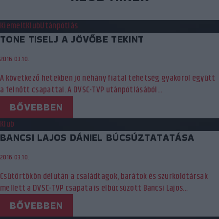
Kiemelt
Klub
Utánpótlás
TONE TISELJ A JÖVŐBE TEKINT
2016.03.10.
A következő hetekben jó néhány fiatal tehetség gyakorol együtt
a felnőtt csapattal. A DVSC-TVP utánpótlásából…
BŐVEBBEN
Klub
BANCSI LAJOS DÁNIEL BÚCSÚZTATATÁSA
2016.03.10.
Csütörtökön délután a családtagok, barátok és szurkolótársak
mellett a DVSC-TVP csapata is elbúcsúzott Bancsi Lajos…
BŐVEBBEN