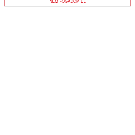
NEM FOGADOM EL
TÁMOGATÓINK
ÖSSZES TÁMOGATÓNK