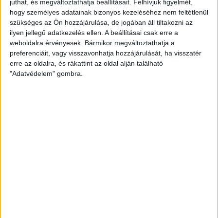
juthat, és megváltoztathatja beállításait.
Felhívjuk figyelmét,
BŐVEBBEN
hogy személyes adatainak bizonyos kezeléséhez nem feltétlenül
szükséges az Ön hozzájárulása, de jogában áll tiltakozni az
Beharangozó
Klub
ilyen jellegű adatkezelés ellen. A beállításai csak erre a
„TUDJUK, MILYEN FONTOS MECCS VÁR RÁNK”
weboldalra érvényesek. Bármikor megváltoztathatja a
preferenciáit, vagy visszavonhatja hozzájárulását, ha visszatér
2016.02.26.
erre az oldalra, és rákattint az oldal alján található
"Adatvédelem" gombra.
Szilágyi Ági szerint az Érd elleni játékkal szombaton Békéscsabán
két pontot szerezhet a DVSC-TVP. Az…
BŐVEBBEN
Beharangozó
Kiemelt
Klub
VIGYÁZAT, RANGADÓ!
2016.02.24.
Szombaton a Békéscsaba otthonában lép pályára a DVSC-TVP. Ez
az a meccs, amely mindig többről…
BŐVEBBEN