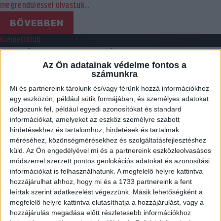
megrendüléssel olvastuk…
BŐVEBBEN
Kiemelt
Klub
TRAGÉDIA A MECCS UTÁN
Az Ön adatainak védelme fontos a
2016.02.28.
számunkra
Mi és partnereink tárolunk és/vagy férünk hozzá információkhoz
Békéscsabáról hazafelé tartó szurkolóink szenvedtek baleset.
egy eszközön, például sütik formájában, és személyes adatokat
Hárman életüket vesztették. Négyen indultak útnak, mint már
dolgozunk fel, például egyedi azonosítókat és standard
oly…
információkat, amelyeket az eszköz személyre szabott
hirdetésekhez és tartalomhoz, hirdetések és tartalmak
BŐVEBBEN
méréséhez, közönségmérésekhez és szolgáltatásfejlesztéshez
Klub
küld.
Az Ön engedélyével mi és a partnereink eszközleolvasásos
módszerrel szerzett pontos geolokációs adatokat és azonosítási
BETTI MÁR EDZÉSBEN
információkat is felhasználhatunk. A megfelelő helyre kattintva
hozzájárulhat ahhoz, hogy mi és a 1733 partnereink a fent
2016.02.26.
leírtak szerint adatkezelést végezzünk. Másik lehetőségként a
Combsérüléssel bajlódó kapusunk, Horváth-Pásztor Bettina már a
megfelelő helyre kattintva elutasíthatja a hozzájárulást, vagy a
hozzájárulás megadása előtt részletesebb információkhoz
csapattal edz. Betti speciális munkát végzett, ennek is…