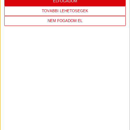
ELFOGADOM
TOVÁBBI LEHETŐSÉGEK
NEM FOGADOM EL
TÁMOGATÓINK
ÖSSZES TÁMOGATÓNK