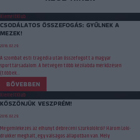
Kiemelt
Klub
CSODÁLATOS ÖSSZEFOGÁS: GYŰLNEK A
MEZEK!
2016.02.29.
A szombat esti tragédia után összefogott a magyar
sporttársadalom. A hétvégén több kézilabda mérkőzésen
(többek…
BŐVEBBEN
Kiemelt
Klub
KÖSZÖNJÜK VESZPRÉM!
2016.02.29.
Megemlékezés az elhunyt debreceni szurkolókról! Három Loki-
drukker meghalt, egy válságos állapotban van. Mély