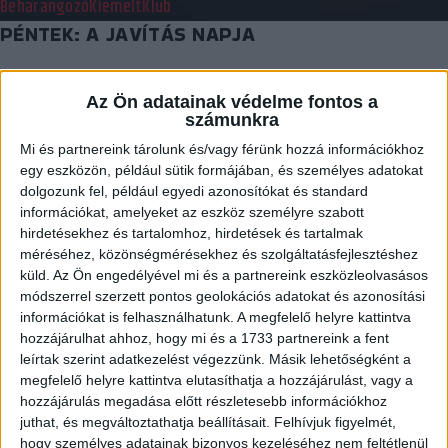
Beharangozó
Kiemelt
Klub
PÉNTEK: A JAVÍTÁS NAPJA
2016.01.06.
Az Ön adatainak védelme fontos a
Az MTK Budapest elleni váratlan vereség után nem is lehet más
számunkra
célja a csapatnak, mint…
Mi és partnereink tárolunk és/vagy férünk hozzá információkhoz
BŐVEBBEN
egy eszközön, például sütik formájában, és személyes adatokat
dolgozunk fel, például egyedi azonosítókat és standard
Kiemelt
Klub
információkat, amelyeket az eszköz személyre szabott
MENETRENDVÁLTOZÁS!!!
hirdetésekhez és tartalomhoz, hirdetések és tartalmak
méréséhez, közönségmérésekhez és szolgáltatásfejlesztéshez
2016.01.05.
küld.
Az Ön engedélyével mi és a partnereink eszközleolvasásos
módszerrel szerzett pontos geolokációs adatokat és azonosítási
Mind a felnőtt, mind a junior és ifi csapatunk menetrendjében
információkat is felhasználhatunk. A megfelelő helyre kattintva
változás történt! Felnőtt csapatunk a…
hozzájárulhat ahhoz, hogy mi és a 1733 partnereink a fent
leírtak szerint adatkezelést végezzünk. Másik lehetőségként a
BŐVEBBEN
megfelelő helyre kattintva elutasíthatja a hozzájárulást, vagy a
hozzájárulás megadása előtt részletesebb információkhoz
Klub
Utánpótlás
juthat, és megváltoztathatja beállításait.
Felhívjuk figyelmét,
OSB: RANGADÓRA VÁRVA
hogy személyes adatainak bizonyos kezeléséhez nem feltétlenül