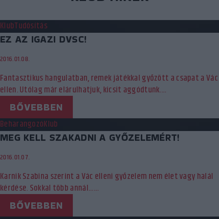
Klub
Tudósítás
EZ AZ IGAZI DVSC!
2016.01.08.
Fantasztikus hangulatban, remek játékkal győzött a csapat a Vác
ellen. Utólag már elárulhatjuk, kicsit aggódtunk.…
BŐVEBBEN
Beharangozó
Klub
MEG KELL SZAKADNI A GYŐZELEMÉRT!
2016.01.07.
Karnik Szabina szerint a Vác elleni győzelem nem élet vagy halál
kérdése. Sokkal több annál……
BŐVEBBEN