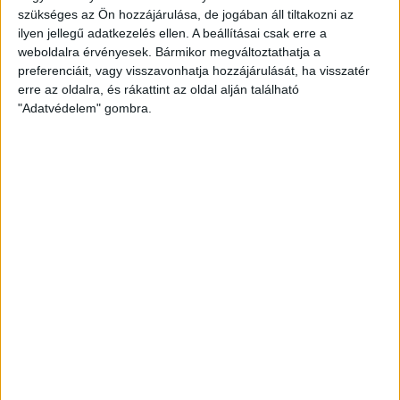
szükséges az Ön hozzájárulása, de jogában áll tiltakozni az
2016.01.05.
ilyen jellegű adatkezelés ellen. A beállításai csak erre a
weboldalra érvényesek. Bármikor megváltoztathatja a
Továbbra is hibátlanul menetel a DVSC-TVP az Országos Serdülő
preferenciáit, vagy visszavonhatja hozzájárulását, ha visszatér
Bajnokság középdöntőjének felsőházi rájátszásában. A Loki…
erre az oldalra, és rákattint az oldal alján található
BŐVEBBEN
"Adatvédelem" gombra.
Klub
Utánpótlás
A FIATALOKNAK SEM TERMETT BABÉR
2016.01.04.
A juniorok simán, az ifik nagy csatában kaptak ki az MTK
otthonában. A juniorok mérkőzése…
BŐVEBBEN
Kiemelt
Klub
AZ ELSŐ KIHÍVÁS
2016.01.02.