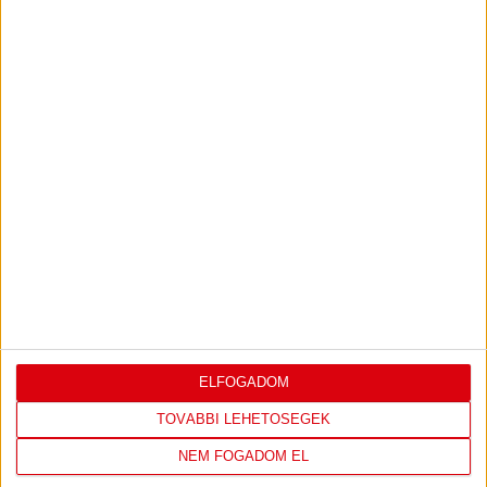
HÍRLEVELÜNKRE!
FELIRATKOZOM
TÁMOGATÓINK
ÖSSZES TÁMOGATÓNK
ELFOGADOM
TOVÁBBI LEHETŐSÉGEK
NEM FOGADOM EL