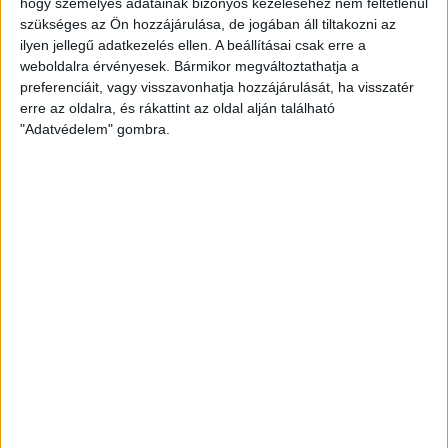
hogy személyes adatainak bizonyos kezeléséhez nem feltétlenül
MEGJÖTTEK AZ L-ES MEZEK
szükséges az Ön hozzájárulása, de jogában áll tiltakozni az
ilyen jellegű adatkezelés ellen. A beállításai csak erre a
2015.11.18.
weboldalra érvényesek. Bármikor megváltoztathatja a
Bérletesek figyelem! Megérkeztek az L-es méretű mezek is,
preferenciáit, vagy visszavonhatja hozzájárulását, ha visszatér
erre az oldalra, és rákattint az oldal alján található
melyek átvehetők hétköznapokon a Hódos Irodában. Érdemes…
"Adatvédelem" gombra.
BŐVEBBEN
Klub
LOKI-LÁNYOK A PULT MÖGÖTT
2015.11.17.
A DVSC-TVP játékosai is részt vettek a Ronald McDonald
Alapítvány jótékonysági akciójában. Kudor Kitti,…
BŐVEBBEN
Kiemelt
Klub
MA EDZŐMECCS A VÁC ELLEN