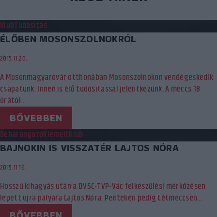
Klub
Tudósítás
ÉLŐBEN MOSONSZOLNOKRÓL
2015.11.20.
A Mosonmagyaróvár otthonában Mosonszolnokon vendégeskedik
csapatunk. Innen is élő tudósítással jelentkezünk. A meccs 18
órától…
BŐVEBBEN
Beharangozó
Kiemelt
Klub
BAJNOKIN IS VISSZATÉR LAJTOS NÓRA
2015.11.19.
Hosszú kihagyás után a DVSC-TVP-Vác felkészülési mérkőzésen
lépett újra pályára Lajtos Nóra. Pénteken pedig tétmeccsen…
BŐVEBBEN