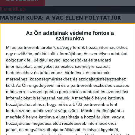
Kiemelt
Klub
MAGYAR KUPA: A VÁC ELLEN FOLYTATJUK
2015.11.19.
Az Ön adatainak védelme fontos a
számunkra
Csütörtök délelőtt az MKSZ-ben elkészítették a Magyar Kupa
nyolcaddöntőjének párosítását. A DVSC-TVP a Vác ellen…
Mi és partnereink tárolunk és/vagy férünk hozzá információkhoz
egy eszközön, például sütik formájában, és személyes adatokat
BŐVEBBEN
dolgozunk fel, például egyedi azonosítókat és standard
információkat, amelyeket az eszköz személyre szabott
Beharangozó
Klub
hirdetésekhez és tartalomhoz, hirdetések és tartalmak
FONTOS MECCS VÁR A CSAPATRA
méréséhez, közönségmérésekhez és szolgáltatásfejlesztéshez
küld.
Az Ön engedélyével mi és a partnereink eszközleolvasásos
2015.11.19.
módszerrel szerzett pontos geolokációs adatokat és azonosítási
információkat is felhasználhatunk. A megfelelő helyre kattintva
A Mosonmagyaróvár otthonában, Mosonszolnokon lép pályára
hozzájárulhat ahhoz, hogy mi és a 1733 partnereink a fent
pénteken a DVSC-TVP. A szezon leghosszabb útja vár a…
leírtak szerint adatkezelést végezzünk. Másik lehetőségként a
megfelelő helyre kattintva elutasíthatja a hozzájárulást, vagy a
BŐVEBBEN
hozzájárulás megadása előtt részletesebb információkhoz
Klub
juthat, és megváltoztathatja beállításait.
Felhívjuk figyelmét,