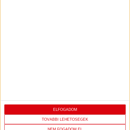
IRATKOZZ FEL
A
HÍRLEVELÜNKRE!
FELIRATKOZOM
TÁMOGATÓINK
ÖSSZES TÁMOGATÓNK
ELFOGADOM
TOVÁBBI LEHETŐSÉGEK
NEM FOGADOM EL