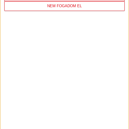
NEM FOGADOM EL
TÁMOGATÓINK
ÖSSZES TÁMOGATÓNK