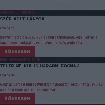
Kiemelt
Klub
Tudósítás
SZÉP VOLT LÁNYOK!
2016.04.27.
Nagyot harcolt a DVSC-TVP a Fradi otthonában, közel voltak a
lányok egy csodálatos eredményhez, szégyenkezésre…
BŐVEBBEN
Beharangozó
Kiemelt
Klub
TEHER NÉLKÜL IS HARAPNI FOGNAK
2016.04.26.
A Dunaújváros elleni bravúr után nyugodtan készülhet a DVSC-TVP
a bajnoki elődöntőre. - Rajtunk már…
BŐVEBBEN