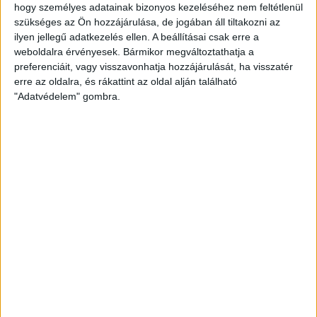
KOMCSI EMLÉKÉNEK ADÓZVA
hogy személyes adatainak bizonyos kezeléséhez nem feltétlenül
szükséges az Ön hozzájárulása, de jogában áll tiltakozni az
2016.04.22.
ilyen jellegű adatkezelés ellen. A beállításai csak erre a
weboldalra érvényesek. Bármikor megváltoztathatja a
A Nemzeti Sport mai számából.
preferenciáit, vagy visszavonhatja hozzájárulását, ha visszatér
erre az oldalra, és rákattint az oldal alján található
BŐVEBBEN
"Adatvédelem" gombra.
Kiemelt
Klub
JÖVŐ SZERDÁN KEZDŐDIK A FRADI ELLENI
PÁRHARC
2016.04.21.
Április 27-én, 18 órakor kezdődik az első meccs a Kőbányai úton, a
visszavágó május 11-én…
BŐVEBBEN
Kiemelt
Klub
Tudósítás
HITTÜNK BENNE, MEGCSINÁLTUK!