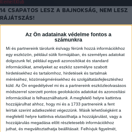
Kiemelt
Klub
14 CSAPATOS LESZ A BAJNOKSÁG, NEM LESZ
RÁJÁTSZÁS!
2016.04.26.
Az Ön adatainak védelme fontos a
számunkra
Mivel már dübörög a hazai kézilabda-bajnokságok rájátszása,
lassan aktuális a kérdés, hogy néz ki a…
Mi és partnereink tárolunk és/vagy férünk hozzá információkhoz
egy eszközön, például sütik formájában, és személyes adatokat
BŐVEBBEN
dolgozunk fel, például egyedi azonosítókat és standard
információkat, amelyeket az eszköz személyre szabott
Beharangozó
Kiemelt
Klub
hirdetésekhez és tartalomhoz, hirdetések és tartalmak
JÖHET AZ ELŐDÖNTŐ!
méréséhez, közönségmérésekhez és szolgáltatásfejlesztéshez
küld.
Az Ön engedélyével mi és a partnereink eszközleolvasásos
2016.04.25.
módszerrel szerzett pontos geolokációs adatokat és azonosítási
információkat is felhasználhatunk. A megfelelő helyre kattintva
A jól megérdemelt négynapos szünet után hétfőn elkezdte a
hozzájárulhat ahhoz, hogy mi és a 1733 partnereink a fent
felkészülést az elődöntőre a DVSC-TVP. Régen…
leírtak szerint adatkezelést végezzünk. Másik lehetőségként a
BŐVEBBEN
megfelelő helyre kattintva elutasíthatja a hozzájárulást, vagy a
hozzájárulás megadása előtt részletesebb információkhoz
Kiemelt
Klub
juthat, és megváltoztathatja beállításait.
Felhívjuk figyelmét,