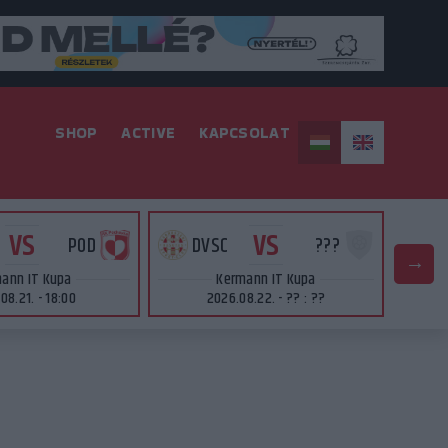
SHOP
ACTIVE
KAPCSOLAT
VS
VS
POD
DVSC
???
D
ann IT Kupa
Kermann IT Kupa
08.21. - 18:00
2026.08.22. - ?? : ??