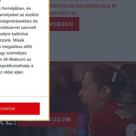
hazai rendezésű Európa-bajnokságra. Öt
k formájában, és
játékosunk került be.
 amelyeket az eszköz
zönségmérésekhez és
BŐVEBBEN
ódszerrel szerzett
elyre kattintva
ezzünk. Másik
ás megadása előtt
hogy személyes
áll tiltakozni az
egváltoztathatja a
z oldal alján
FOGADOM
RE!
FELIRATKOZOM