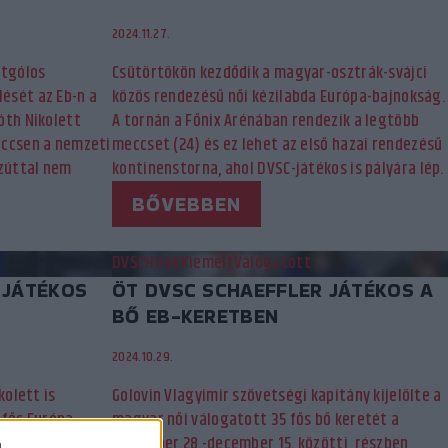
2024.11.27.
atgólos
Csütörtökön kezdődik a magyar-osztrák-svájci
ését az Eb-n a
közös rendezésű női kézilabda Európa-bajnokság.
óth Nikolett
A tornán a Főnix Arénában rendezik a legtöbb
eccsen a nemzeti
meccset (24) és ez lehet az első hazai rendezésű
ezúttal nem
kontinenstorna, ahol DVSC-játékos is pályára lép.
BŐVEBBEN
DVSC
Hírek
Kiemelt
Válogatott
 JÁTÉKOS
ÖT DVSC SCHAEFFLER JÁTÉKOS A
BŐ EB-KERETBEN
2024.10.29.
kolett is
Golovin Vlagyimir szövetségi kapitány kijelölte a
 fős Európa-
magyar női válogatott 35 fős bő keretét a
t 16 játékos
november 28.-december 15. közötti, részben
a