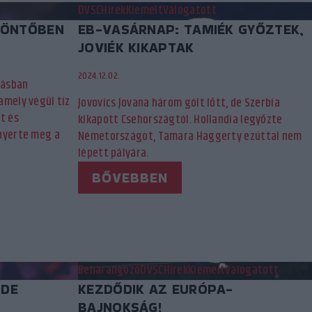
DVSC
Hírek
Kiemelt
Válogatott
DÖNTŐBEN
EB-VASÁRNAP: TAMIÉK GYŐZTEK,
JOVIÉK KIKAPTAK
2024.12.02.
tásban
amely végül tíz
Jovovics Jovana három gólt lőtt, de Szerbia
t és
kikapott Csehországtól. Hollandia legyőzte
nyerte meg a
Németországot, Tamara Haggerty ezúttal nem
lépett pályára.
BŐVEBBEN
Beharangozó
DVSC
Hírek
Kiemelt
Válogatott
 DE
KEZDŐDIK AZ EURÓPA-
BAJNOKSÁG!