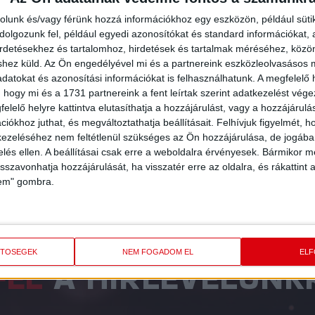
nevezhető.
EN
rolunk és/vagy férünk hozzá információkhoz egy eszközön, például süti
olgozunk fel, például egyedi azonosítókat és standard információkat,
BŐVEBBEN
irdetésekhez és tartalomhoz, hirdetések és tartalmak méréséhez, kö
shez küld.
Az Ön engedélyével mi és a partnereink eszközleolvasásos m
datokat és azonosítási információkat is felhasználhatunk. A megfelelő h
«
1
2
3
4
5
6
7
8
9
10
11
...
17
»
 hogy mi és a 1731 partnereink a fent leírtak szerint adatkezelést vég
elelő helyre kattintva elutasíthatja a hozzájárulást, vagy a hozzájárul
iókhoz juthat, és megváltoztathatja beállításait.
Felhívjuk figyelmét, 
ezeléséhez nem feltétlenül szükséges az Ön hozzájárulása, de jogában 
zelés ellen. A beállításai csak erre a weboldalra érvényesek. Bármikor m
isszavonhatja hozzájárulását, ha visszatér erre az oldalra, és rákattint a
lem" gombra.
ETŐSÉGEK
NEM FOGADOM EL
EL
FEL
A HÍRLEVELÜNK