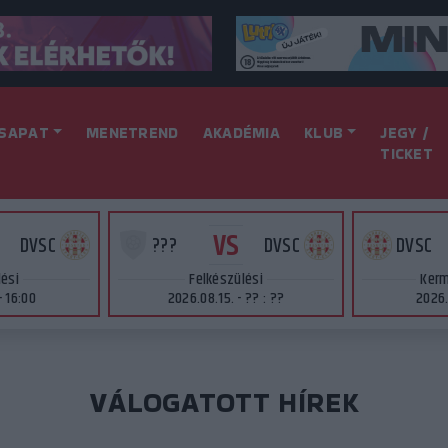
SAPAT
MENETREND
AKADÉMIA
KLUB
JEGY /
TICKET
VS
DVSC
???
DVSC
DVSC
lési
Felkészülési
Kerm
- 16:00
2026.08.15. - ?? : ??
2026.
VÁLOGATOTT HÍREK