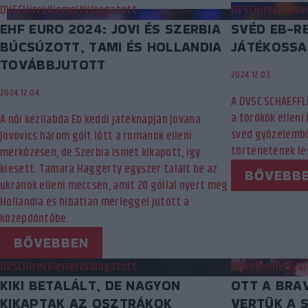
DVSC
Hírek
Kiemelt
Válogatott
DVSC
Hírek
Kieme
EHF EURO 2024: JOVI ÉS SZERBIA
SVÉD EB-R
BÚCSÚZOTT, TAMI ÉS HOLLANDIA
JÁTÉKOSSA
TOVÁBBJUTOTT
2024.12.03.
2024.12.04.
A DVSC SCHAEFFLE
a törökök elleni
A női kézilabda Eb keddi játéknapján Jovana
svéd győzelembő
Jovovics három gólt lőtt a románok elleni
történetének le
mérkőzésen, de Szerbia ismét kikapott, így
kiesett. Tamara Haggerty egyszer talált be az
BŐVEBB
ukránok elleni meccsen, amit 20 góllal nyert meg
Hollandia és hibátlan mérleggel jutott a
középdöntőbe.
BŐVEBBEN
DVSC
Hírek
Kiemelt
Válogatott
Hírek
Kiemelt
Vál
KIKI BETALÁLT, DE NAGYON
OTT A BRA
KIKAPTAK AZ OSZTRÁKOK
VERTÜK A 