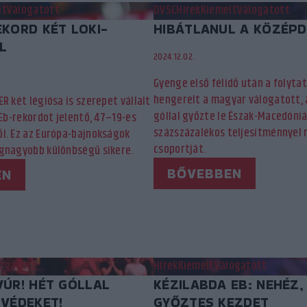
lt
Válogatott
DVSC
Hírek
Kiemelt
Válogatott
EKORD KÉT LOKI-
HIBÁTLANUL A KÖZÉP
L
2024.12.02.
Gyenge első félidő után a folyta
hengerelt a magyar válogatott, 
R két légiósa is szerepet vállalt
góllal győzte le Észak-Macedóniá
 Eb-rekordot jelentő, 47–19-es
százszázalékos teljesítménnyel 
l. Ez az Európa-bajnokságok
csoportját.
gnagyobb különbségű sikere.
BŐVEBBEN
EN
ogatott
Hírek
Kiemelt
Válogatott
VÚR! HÉT GÓLLAL
KÉZILABDA EB: NEHÉZ,
SVÉDEKET!
GYŐZTES KEZDET