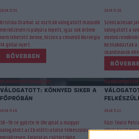
2024.12.01.
2024.11.30.
Kristina Dramac az osztrák válogatott második
Szenzációsan ját
mérkőzésén is pályára lépett, igaz sok öröme
válogatott a sv
nem lehetett benne, hiszen a címvédő Norvégia
mieink rendkívü
14 góllal nyert.
kézilabdáztak a
skandinávok ell
BŐVEBBEN
BŐVEBB
Hírek
Kiemelt
Válogatott
Hírek
Kiemelt
Vál
VÁLOGATOTT: KÖNNYED SIKER A
VÁLOGATOT
FŐPRÓBÁN
FELKÉSZÜL
2024.11.24.
2024.11.22.
38–19-re győzte le Ukrajnát a magyar
Füzi-Tóvizi Petr
válogatott az Eb előtti utolsó felkészülési
elleni tesztmecc
mérkőzésen. Folytatás csütörtökön…
bemutatkozott 