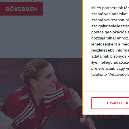
BŐVEBBEN
BŐVEBB
Mi és partnereink tá
személyes adatokat d
személyre szabott h
szolgáltatásfejleszté
pontos geolokációs a
hozzájárulhat ahhoz,
lehetőségként a megf
részletesebb informác
adatainak bizonyos k
ilyen jellegű adatke
preferenciáit, vagy v
található "Adatvéde
TOVÁBBI LEH
IRATKOZZ 