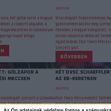
2024.11.28.
szva, hét góllal verte a magyar
Visszafogott teljesítménnyel, h
édeket a csoportrangadón. A
győzelemmel kezdte meg szerepl
l fegyelmezetten és hatékonyan
Főnixben a magyar válogatott. T
 gyenge napot kifogó
három találattal debütált tétm
en.
együttesben, Füzi-Tóvizi Petra 
szerzett gólt.
EN
BŐVEBBEN
ogatott
DVSC
Hírek
Kiemelt
Válogatott
T: GÓLZÁPOR A
KÉT DVSC SCHAEFFLER
ÉSI MECCSEN
AZ EB-KERETBEN
2024.11.13.
a három gólt szerzett a Szlovákia
Füzi-Tóvizi Petra mellett Tóth Ni
sen, Tóth Nikolett pedig
bekerült a magyar válogatott 19
a felnőtt…
bajnoki keretébe. Mérkőzésenkén
Az Ön adatainak védelme fontos a számunkr