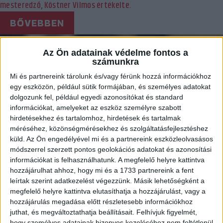
mesteredző, Köstner Vilmos értékelte.
BŐVEBBEN
DVSC
Hírek
Kiemelt
Klub
Válogatott
DEBRECENIEK A VB-N: TAMARA HAGGERTY
Az Ön adatainak védelme fontos a
számunkra
CSAPATA MÉG VERSENYBEN
Mi és partnereink tárolunk és/vagy férünk hozzá információkhoz
2023.12.12.
egy eszközön, például sütik formájában, és személyes adatokat
dolgozunk fel, például egyedi azonosítókat és standard
A magyar, a brazil, és a szerb válogatott a középdöntőben
információkat, amelyeket az eszköz személyre szabott
befejezte világbajnoki szereplését, Tamara Haggerty és
hirdetésekhez és tartalomhoz, hirdetések és tartalmak
Hollandia a negyeddöntőben folytathatja.
méréséhez, közönségmérésekhez és szolgáltatásfejlesztéshez
küld.
Az Ön engedélyével mi és a partnereink eszközleolvasásos
BŐVEBBEN
módszerrel szerzett pontos geolokációs adatokat és azonosítási
információkat is felhasználhatunk. A megfelelő helyre kattintva
Hírek
Kiemelt
Válogatott
hozzájárulhat ahhoz, hogy mi és a 1733 partnereink a fent
CSODA GÖTEBORGBAN: ÉL AZ OLIMPIAI
leírtak szerint adatkezelést végezzünk. Másik lehetőségként a
REMÉNY!
megfelelő helyre kattintva elutasíthatja a hozzájárulást, vagy a
hozzájárulás megadása előtt részletesebb információkhoz
2023.12.11.
juthat, és megváltoztathatja beállításait.
Felhívjuk figyelmét,
hogy személyes adatainak bizonyos kezeléséhez nem feltétlenül