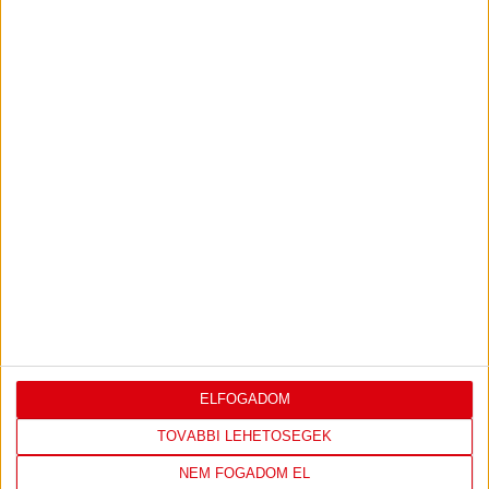
«
1
2
3
4
5
6
7
8
9
10
11
12
13
IRATKOZZ FEL
A
HÍRLEVELÜNKRE!
FELIRATKOZOM
ELFOGADOM
TOVÁBBI LEHETŐSÉGEK
TÁMOGATÓINK
NEM FOGADOM EL