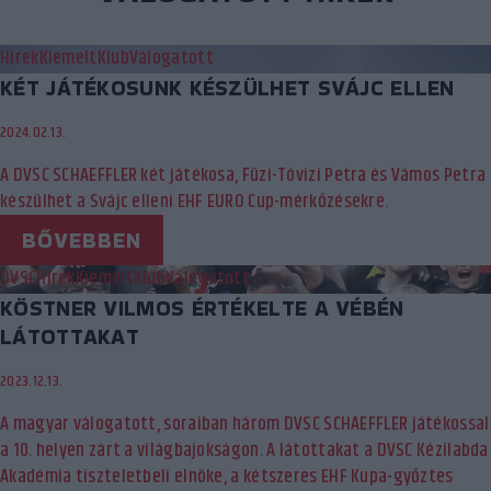
Hírek
Kiemelt
Klub
Válogatott
KÉT JÁTÉKOSUNK KÉSZÜLHET SVÁJC ELLEN
2024.02.13.
A DVSC SCHAEFFLER két játékosa, Füzi-Tóvizi Petra és Vámos Petra
készülhet a Svájc elleni EHF EURO Cup-mérkőzésekre.
BŐVEBBEN
DVSC
Hírek
Kiemelt
Klub
Válogatott
KÖSTNER VILMOS ÉRTÉKELTE A VÉBÉN
LÁTOTTAKAT
2023.12.13.
A magyar válogatott, soraiban három DVSC SCHAEFFLER játékossal
a 10. helyen zárt a világbajokságon. A látottakat a DVSC Kézilabda
Akadémia tiszteletbeli elnöke, a kétszeres EHF Kupa-győztes