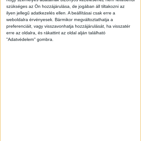
Hihetetlen mélységből állt fel a magyar válogatott a horvátok
szükséges az Ön hozzájárulása, de jogában áll tiltakozni az
ellen, s harcoltak ki az olimpiai selejtezőtornán való részvételt.
ilyen jellegű adatkezelés ellen. A beállításai csak erre a
weboldalra érvényesek. Bármikor megváltoztathatja a
BŐVEBBEN
preferenciáit, vagy visszavonhatja hozzájárulását, ha visszatér
erre az oldalra, és rákattint az oldal alján található
Hírek
Kiemelt
Válogatott
"Adatvédelem" gombra.
ÚJRA A SZÜNET UTÁN BUKTUNK EL!
2023.12.09.
Szünetben még vezettünk Göteborgban a svédek ellen, vereség
lett a vége.
BŐVEBBEN
Hírek
Kiemelt
Válogatott
SZENEGÁL ELLEN JAVÍTOTTUNK
2023.12.07.
Kiválóan kezdte a mérkőzést, és végig vezetve magabiztosan
győzte le Szenegált első középdöntős mérkőzésén a…