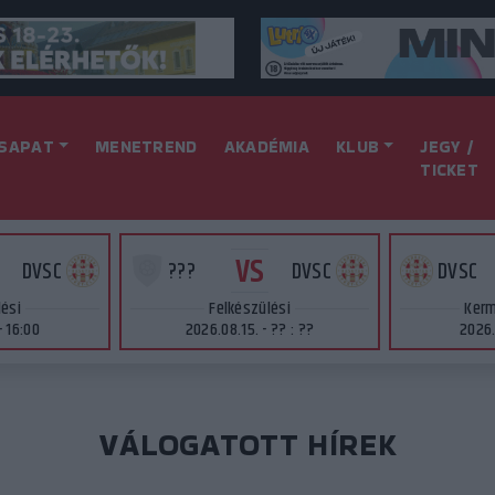
SAPAT
MENETREND
AKADÉMIA
KLUB
JEGY /
TICKET
VS
DVSC
???
DVSC
DVSC
lési
Felkészülési
Kerm
- 16:00
2026.08.15. - ?? : ??
2026.
VÁLOGATOTT HÍREK