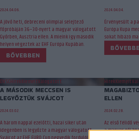
2024.04.06.
2024.04.04.
A jövő heti, debreceni olimpiai selejtező
Érvényesült a pa
főpróbáján 36–30-nyert a magyar válogatott
Európa Kupa mec
Győrben, Ausztria ellen. A mieink így második
sokat hibázó ma
helyen végeztek az EHF Európa Kupában.
BŐVEBB
BŐVEBBEN
DVSC
Hírek
Kiemelt
Válogatott
Hírek
Kiemelt
Vál
A MÁSODIK MECCSEN IS
MAGABIZTO
LEGYŐZTÜK SVÁJCOT
ELLEN
2024.03.02.
2024.02.28.
A három nappal ezelőtti, hazai siker után
Az első félidő v
idegenben is legyőzte a magyar válogatott
a magyar női ké
Svájcot az EHF EURO Cup negyedik fordulójában.
játékrészben az