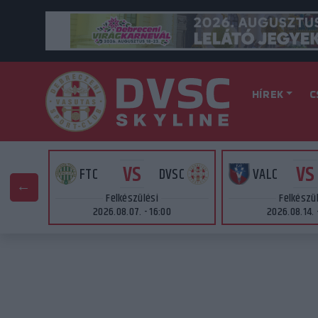
HÍREK
C
VS
VS
AT
FTC
DVSC
VALC
Felkészülési
Felkészü
2026.08.07. - 16:00
2026.08.14. 