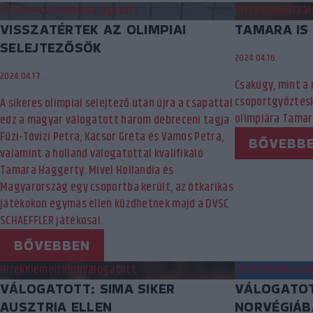
DVSC
Hírek
Kiemelt
Válogatott
Hírek
Kiemelt
Vál
VISSZATÉRTEK AZ OLIMPIAI
TAMARA IS 
SELEJTEZŐSÖK
2024.04.16.
2024.04.17.
Csakúgy, mint a 
csoportgyőztesk
A sikeres olimpiai selejtező után újra a csapattal
olimpiára Tamar
edz a magyar válogatott három debreceni tagja
Füzi-Tóvizi Petra, Kácsor Gréta és Vámos Petra,
BŐVEBB
valamint a holland válogatottal kvalifikáló
Tamara Haggerty. Mivel Hollandia és
Magyarország egy csoportba került, az ötkarikás
játékokon egymás ellen küzdhetnek majd a DVSC
SCHAEFFLER játékosai.
BŐVEBBEN
Hírek
Kiemelt
Klub
Válogatott
DVSC
Hírek
Kieme
VÁLOGATOTT: SIMA SIKER
VÁLOGATOT
AUSZTRIA ELLEN
NORVÉGIÁB