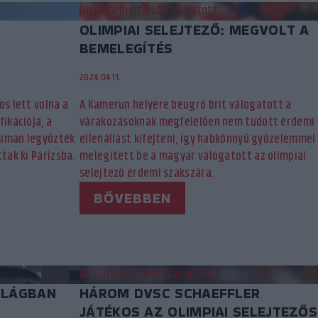
Hírek
Kiemelt
Klub
Válogatott
OLIMPIAI SELEJTEZŐ: MEGVOLT A
BEMELEGÍTÉS
2024.04.11.
os lett volna a
A Kamerun helyére beugró brit válogatott a
ikációja, a
várakozásoknak megfelelően nem tudott érdemi
simán legyőzték
ellenállást kifejteni, így habkönnyű győzelemmel
tak ki Párizsba.
melegített be a magyar válogatott az olimpiai
selejtező érdemi szakszára.
BŐVEBBEN
DVSC
Hírek
Kiemelt
Válogatott
ILÁGBAN
HÁROM DVSC SCHAEFFLER
JÁTÉKOS AZ OLIMPIAI SELEJTEZŐS