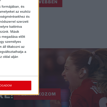
BŐVEBBEN
k formájában, és
 amelyeket az eszköz
zönségmérésekhez és
ódszerrel szerzett
elyre kattintva
6
17
»
ezzünk. Másik
ás megadása előtt
hogy személyes
áll tiltakozni az
egváltoztathatja a
z oldal alján
FOGADOM
RE!
FELIRATKOZOM