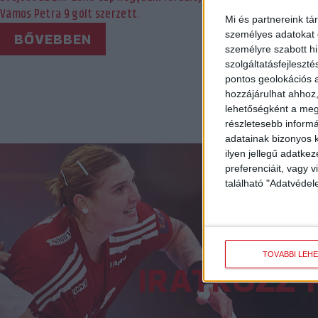
Vámos Petra 9 gólt szerzett.
fokozatba kapcs
Mi és partnereink tá
le Svájcot az E
személyes adatokat d
BŐVEBBEN
személyre szabott h
BŐVEBB
szolgáltatásfejleszté
pontos geolokációs a
«
1
2
hozzájárulhat ahhoz,
lehetőségként a megf
részletesebb informác
adatainak bizonyos k
ilyen jellegű adatke
preferenciáit, vagy v
található "Adatvéde
TOVÁBBI LEH
IRATKOZZ 