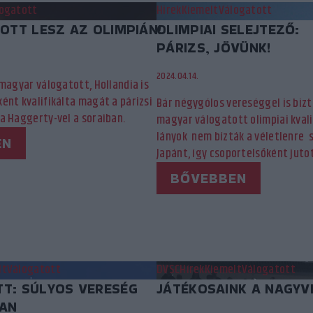
ogatott
Hírek
Kiemelt
Válogatott
OTT LESZ AZ OLIMPIÁN!
OLIMPIAI SELEJTEZŐ:
PÁRIZS, JÖVÜNK!
2024.04.14.
magyar válogatott, Hollandia is
ént kvalifikálta magát a párizsi
Bár négygólos vereséggel is bizt
a Haggerty-vel a soraiban.
magyar válogatott olimpiai kvalif
lányok nem bízták a véletlenre 
EN
Japánt, így csoportelsőként jutot
BŐVEBBEN
lt
Válogatott
DVSC
Hírek
Kiemelt
Válogatott
T: SÚLYOS VERESÉG
JÁTÉKOSAINK A NAGYV
AN