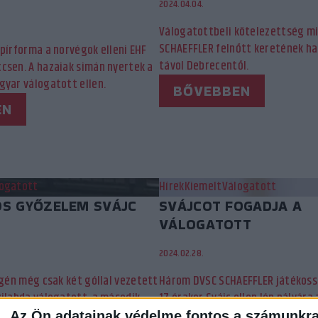
2024.04.04.
Válogatottbeli kötelezettség mi
SCHAEFFLER felnőtt keretének ha
pírforma a norvégok elleni EHF
távol Debrecentől.
csen. A hazaiak simán nyertek a
gyar válogatott ellen.
BŐVEBBEN
EN
ogatott
Hírek
Kiemelt
Válogatott
S GYŐZELEM SVÁJC
SVÁJCOT FOGADJA A
VÁLOGATOTT
2024.02.28.
égén még csak két góllal vezetett
Három DVSC SCHAEFFLER játékoss
zilabda válogatott, a második
17 órakor Svájc ellen lép pályár
onban nagyobb sebességi
Az Ön adatainak védelme fontos a számunkr