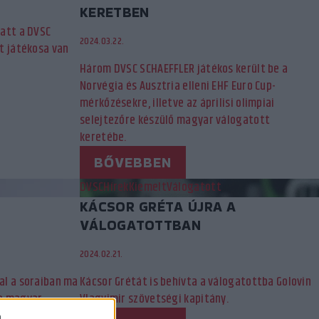
KERETBEN
att a DVSC
2024.03.22.
t játékosa van
Három DVSC SCHAEFFLER játékos került be a
Norvégia és Ausztria elleni EHF Euro Cup-
mérkőzésekre, illetve az áprilisi olimpiai
selejtezőre készülő magyar válogatott
keretébe.
BŐVEBBEN
DVSC
Hírek
Kiemelt
Válogatott
KÁCSOR GRÉTA ÚJRA A
VÁLOGATOTTBAN
2024.02.21.
al a soraiban ma
Kácsor Grétát is behívta a válogatottba Golovin
a a magyar…
Vlagyimir szövetségi kapitány.
a