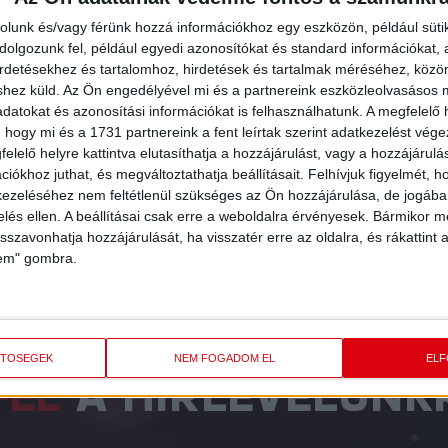
BŐVEBBEN
olt és végül fölényesen győzte
rolunk és/vagy férünk hozzá információkhoz egy eszközön, például süti
HF EURO Cup mérkőzésen.
olgozunk fel, például egyedi azonosítókat és standard információkat,
irdetésekhez és tartalomhoz, hirdetések és tartalmak méréséhez, kö
EN
shez küld.
Az Ön engedélyével mi és a partnereink eszközleolvasásos m
datokat és azonosítási információkat is felhasználhatunk. A megfelelő h
3
4
5
6
7
8
9
10
11
12
13
14
15
1
 hogy mi és a 1731 partnereink a fent leírtak szerint adatkezelést vég
elelő helyre kattintva elutasíthatja a hozzájárulást, vagy a hozzájárul
iókhoz juthat, és megváltoztathatja beállításait.
Felhívjuk figyelmét, 
ezeléséhez nem feltétlenül szükséges az Ön hozzájárulása, de jogában 
zelés ellen. A beállításai csak erre a weboldalra érvényesek. Bármikor m
isszavonhatja hozzájárulását, ha visszatér erre az oldalra, és rákattint a
lem" gombra.
ETŐSÉGEK
NEM FOGADOM EL
EL
FEL
A HÍRLEVELÜNK