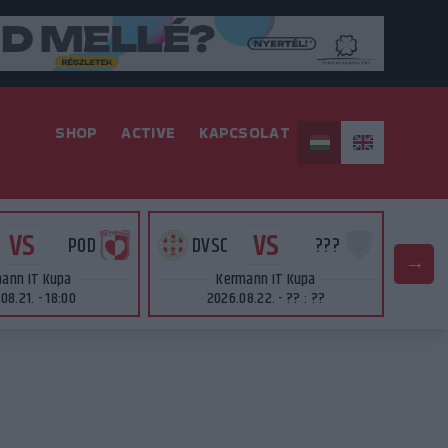
SHOP
ACTIVE
KAPCSOLAT
VS
VS
POD
DVSC
???
D
ann IT Kupa
Kermann IT Kupa
08.21. - 18:00
2026.08.22. - ?? : ??