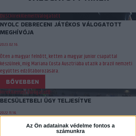
DVSC
Hírek
Kiemelt
Válogatott
NYOLC DEBRECENI JÁTÉKOS VÁLOGATOTT
MEGHÍVÓJA
2023.02.16.
Öten a magyar felnőtt, ketten a magyar junior csapattal
készülnek, míg Mariana Costa Ausztriába utazik a brazil nemzeti
együttes edzőtáborozására.
BŐVEBBEN
Hírek
Kiemelt
Válogatott
BECSÜLETBELI ÜGY TELJESÍTVE
2022.11.16.
Szép eredménnyel búcsúzott a magyar válogatott az Európa-
Az Ön adatainak védelme fontos a
bajnokságtól, a házigazda Szlovénia legyőzése a 11. helyet jelenti.
számunkra