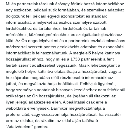
Vámos Petrát választották a mérkőzés legjobbjának.
Mi és partnereink tárolunk és/vagy férünk hozzá információkhoz
egy eszközön, például sütik formájában, és személyes adatokat
BŐVEBBEN
dolgozunk fel, például egyedi azonosítókat és standard
Hírek
Kiemelt
Válogatott
információkat, amelyeket az eszköz személyre szabott
hirdetésekhez és tartalomhoz, hirdetések és tartalmak
VÁLOGATOTT: MEGINT NEM SIKERÜLT
méréséhez, közönségmérésekhez és szolgáltatásfejlesztéshez
küld.
Az Ön engedélyével mi és a partnereink eszközleolvasásos
2022.11.14.
módszerrel szerzett pontos geolokációs adatokat és azonosítási
információkat is felhasználhatunk. A megfelelő helyre kattintva
A svédek ellen is megvolt a tisztes helytállás, ám a győzelem
hozzájárulhat ahhoz, hogy mi és a 1733 partnereink a fent
ismét elmaradt, így már biztos, hogy a középdöntő csoport
leírtak szerint adatkezelést végezzünk. Másik lehetőségként a
utolsó helyén végez a magyar válogatott.
megfelelő helyre kattintva elutasíthatja a hozzájárulást, vagy a
BŐVEBBEN
hozzájárulás megadása előtt részletesebb információkhoz
juthat, és megváltoztathatja beállításait.
Felhívjuk figyelmét,
Hírek
Kiemelt
Válogatott
hogy személyes adatainak bizonyos kezeléséhez nem feltétlenül
VÁLOGATOTT: KÖZEL VOLT A BRAVÚR
szükséges az Ön hozzájárulása, de jogában áll tiltakozni az
ilyen jellegű adatkezelés ellen. A beállításai csak erre a
weboldalra érvényesek. Bármikor megváltoztathatja a
2022.11.10.
preferenciáit, vagy visszavonhatja hozzájárulását, ha visszatér
A középdöntő első meccsén, Dánia ellen hat játékosunk volt a
erre az oldalra, és rákattint az oldal alján található
keretben, közülük öt lépett pályára. A remekül harcoló magyar
"Adatvédelem" gombra.