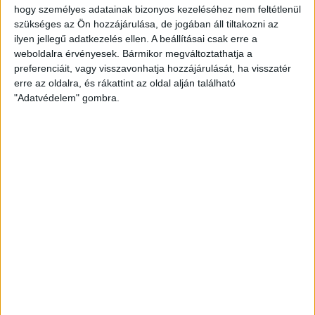
Kiemelt
Klub
Tudósítás
hogy személyes adatainak bizonyos kezeléséhez nem feltétlenül
ÉBRESZTŐ!
szükséges az Ön hozzájárulása, de jogában áll tiltakozni az
ilyen jellegű adatkezelés ellen. A beállításai csak erre a
2017.10.18.
weboldalra érvényesek. Bármikor megváltoztathatja a
preferenciáit, vagy visszavonhatja hozzájárulását, ha visszatér
Gyengén, helyenként tanácstalanul játszva kaptunk ki a
erre az oldalra, és rákattint az oldal alján található
Fehérvártól. Jogos volt a szurkolók kritikája. Arna Sif…
"Adatvédelem" gombra.
BŐVEBBEN
Beharangozó
Kiemelt
Klub
VESZÉLYES CSAPAT ÉRKEZIK
2017.10.17.
Szerdán 18 órakor az Alba-Fehérvár ellen játszunk a Hódosban!
Nem kezdte jól a bajnokságot a…
BŐVEBBEN
Kiemelt
Klub
EHF JEGYEK A FEHÉRVÁR MECCS ELŐTT IS!