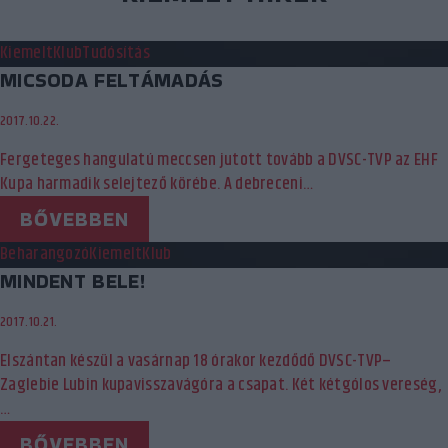
Kiemelt
Klub
Tudósítás
MICSODA FELTÁMADÁS
2017.10.22.
Fergeteges hangulatú meccsen jutott tovább a DVSC-TVP az EHF
Kupa harmadik selejtező körébe. A debreceni…
BŐVEBBEN
Beharangozó
Kiemelt
Klub
MINDENT BELE!
2017.10.21.
Elszántan készül a vasárnap 18 órakor kezdődő DVSC-TVP–
Zaglebie Lubin kupavisszavágóra a csapat. Két kétgólos vereség,
…
BŐVEBBEN