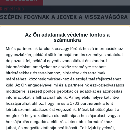
Kiemelt
Klub
SZÉPEN FOGYNAK A JEGYEK A VISSZAVÁGÓRA
2017.10.20.
Az Ön adatainak védelme fontos a
Több mint 700 belépő már gazdára talált a vasárnapi DVSC-TVP–
számunkra
Zaglebie Lubin EHF Kupa visszavágóra. Szombaton…
Mi és partnereink tárolunk és/vagy férünk hozzá információkhoz
egy eszközön, például sütik formájában, és személyes adatokat
BŐVEBBEN
dolgozunk fel, például egyedi azonosítókat és standard
Kiemelt
Klub
információkat, amelyeket az eszköz személyre szabott
hirdetésekhez és tartalomhoz, hirdetések és tartalmak
ARANY ÉVA KÖSZÖNTÉSE
méréséhez, közönségmérésekhez és szolgáltatásfejlesztéshez
küld.
Az Ön engedélyével mi és a partnereink eszközleolvasásos
2017.10.19.
módszerrel szerzett pontos geolokációs adatokat és azonosítási
Az 1957-ben megrendezett első női kispályás világbajnokságon
információkat is felhasználhatunk. A megfelelő helyre kattintva
hozzájárulhat ahhoz, hogy mi és a 1733 partnereink a fent
ezüstérmes magyar válogatottban szerepelt Arany Éva, a
leírtak szerint adatkezelést végezzünk. Másik lehetőségként a
Debreceni…
megfelelő helyre kattintva elutasíthatja a hozzájárulást, vagy a
BŐVEBBEN
hozzájárulás megadása előtt részletesebb információkhoz
juthat, és megváltoztathatja beállításait.
Felhívjuk figyelmét,