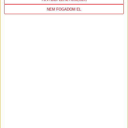
NEM FOGADOM EL
TÁMOGATÓINK
ÖSSZES TÁMOGATÓNK