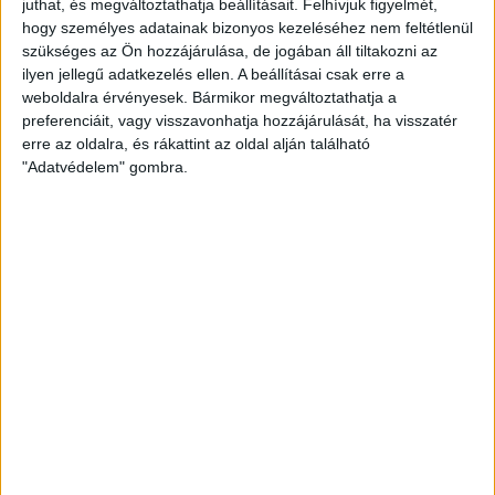
juthat, és megváltoztathatja beállításait.
Felhívjuk figyelmét,
KERETBEN
hogy személyes adatainak bizonyos kezeléséhez nem feltétlenül
szükséges az Ön hozzájárulása, de jogában áll tiltakozni az
2017.02.19.
ilyen jellegű adatkezelés ellen. A beállításai csak erre a
weboldalra érvényesek. Bármikor megváltoztathatja a
Kim Rasmussen szövetségi kapitány kapusunkat is behívta a
preferenciáit, vagy visszavonhatja hozzájárulását, ha visszatér
kétnapos összetartásra. A magyar női válogatott hétfőn…
erre az oldalra, és rákattint az oldal alján található
BŐVEBBEN
"Adatvédelem" gombra.
Kiemelt
Klub
OTTHAGYTUNK KÉT PONTOT
2017.02.19.
Hiába vezettünk mér hét góllal, a Békéscsaba a hajrában
fordítani tudott, s megszerezte a két…
BŐVEBBEN
Beharangozó
Kiemelt
Klub
MÖGÖTTÜNK A SOKK, ELŐTTÜNK A CSABAI
TÚRA