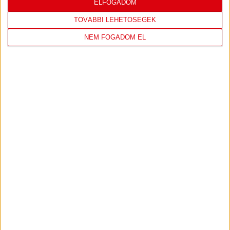
ELFOGADOM
TOVÁBBI LEHETŐSÉGEK
NEM FOGADOM EL
TÁMOGATÓINK
ÖSSZES TÁMOGATÓNK