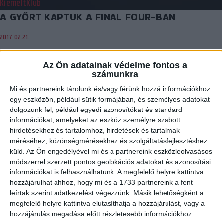
Kiemelt
Klub
A GYŐRT KAPTUK A FINAL FOUR-BAN
2017.02.21.
Kedden délelőtt kisorsolták a Magyar Kupa négyes döntőjének
Az Ön adatainak védelme fontos a
párosítását. A DVSC-TVP a Győr ellen játszik…
számunkra
BŐVEBBEN
Mi és partnereink tárolunk és/vagy férünk hozzá információkhoz
egy eszközön, például sütik formájában, és személyes adatokat
Kiemelt
Utánpótlás
dolgozunk fel, például egyedi azonosítókat és standard
KSB: STABILAN A MÁSODIK HELYEN
információkat, amelyeket az eszköz személyre szabott
hirdetésekhez és tartalomhoz, hirdetések és tartalmak
2017.02.20.
méréséhez, közönségmérésekhez és szolgáltatásfejlesztéshez
küld.
Az Ön engedélyével mi és a partnereink eszközleolvasásos
Az elmúlt héten két mérkőzést is játszott idegenben a DVSC-TVP
módszerrel szerzett pontos geolokációs adatokat és azonosítási
Kiemelt Serdülő Bajnokságban szereplő csapata.…
információkat is felhasználhatunk. A megfelelő helyre kattintva
BŐVEBBEN
hozzájárulhat ahhoz, hogy mi és a 1733 partnereink a fent
leírtak szerint adatkezelést végezzünk. Másik lehetőségként a
Kiemelt
Klub
megfelelő helyre kattintva elutasíthatja a hozzájárulást, vagy a
HORVÁTH-PÁSZTOR BETTI IS A VÁLOGATOTT
hozzájárulás megadása előtt részletesebb információkhoz