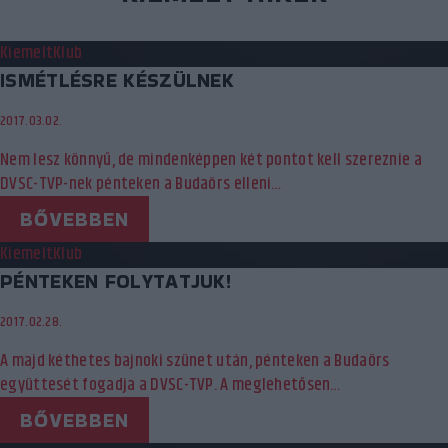
Kiemelt
Klub
ISMÉTLÉSRE KÉSZÜLNEK
2017.03.02.
Nem lesz könnyű, de mindenképpen két pontot kell szereznie a
DVSC-TVP-nek pénteken a Budaörs elleni…
BŐVEBBEN
Kiemelt
Klub
PÉNTEKEN FOLYTATJUK!
2017.02.28.
A majd kéthetes bajnoki szünet után, pénteken a Budaörs
együttesét fogadja a DVSC-TVP. A meglehetősen…
BŐVEBBEN