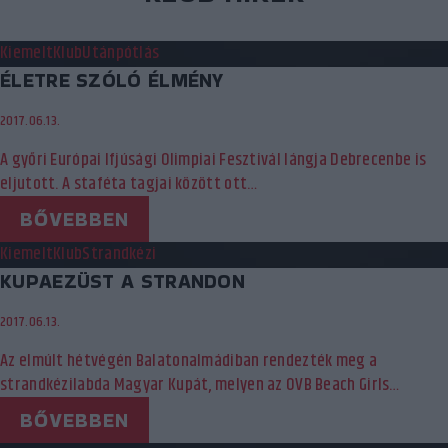
Kiemelt
Klub
Utánpótlás
ÉLETRE SZÓLÓ ÉLMÉNY
2017.06.13.
A győri Európai Ifjúsági Olimpiai Fesztivál lángja Debrecenbe is
eljutott. A staféta tagjai között ott…
BŐVEBBEN
Kiemelt
Klub
Strandkézi
KUPAEZÜST A STRANDON
2017.06.13.
Az elmúlt hétvégén Balatonalmádiban rendezték meg a
strandkézilabda Magyar Kupát, melyen az OVB Beach Girls…
BŐVEBBEN