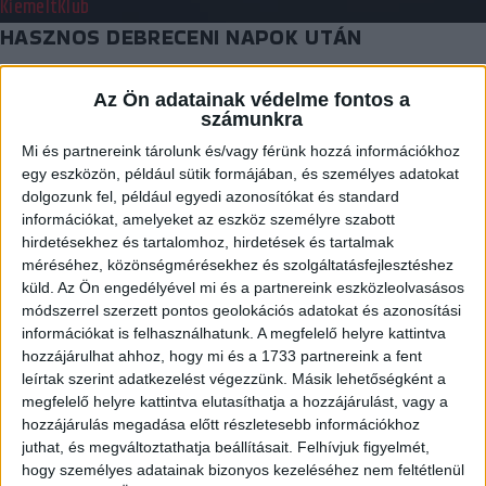
Kiemelt
Klub
HASZNOS DEBRECENI NAPOK UTÁN
2017.06.12.
Az Ön adatainak védelme fontos a
számunkra
Sirián Szederke és Hársfalvi Júlia is ott volt a szlovákok ellen
Debrecenben világbajnoki selejtezőt játszó…
Mi és partnereink tárolunk és/vagy férünk hozzá információkhoz
egy eszközön, például sütik formájában, és személyes adatokat
BŐVEBBEN
dolgozunk fel, például egyedi azonosítókat és standard
információkat, amelyeket az eszköz személyre szabott
Kiemelt
Klub
hirdetésekhez és tartalomhoz, hirdetések és tartalmak
STEFAN ÚJ KIHÍVÁSA
méréséhez, közönségmérésekhez és szolgáltatásfejlesztéshez
küld.
Az Ön engedélyével mi és a partnereink eszközleolvasásos
2017.06.08.
módszerrel szerzett pontos geolokációs adatokat és azonosítási
információkat is felhasználhatunk. A megfelelő helyre kattintva
A román válogatott stábjában dolgozik a DVSC-TVP erőnléti
hozzájárulhat ahhoz, hogy mi és a 1733 partnereink a fent
edzője, Stefan Ciuntu, akire Debrecenben figyelt fel…
leírtak szerint adatkezelést végezzünk. Másik lehetőségként a
BŐVEBBEN
megfelelő helyre kattintva elutasíthatja a hozzájárulást, vagy a
hozzájárulás megadása előtt részletesebb információkhoz
Kiemelt
Klub
Strandkézi
juthat, és megváltoztathatja beállításait.
Felhívjuk figyelmét,
STRANDON IS LOKI!
hogy személyes adatainak bizonyos kezeléséhez nem feltétlenül