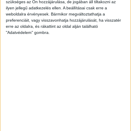
szükséges az Ön hozzájárulása, de jogában áll tiltakozni az
2017.06.06.
ilyen jellegű adatkezelés ellen. A beállításai csak erre a
weboldalra érvényesek. Bármikor megváltoztathatja a
Az OVB Beach Girls DVSC-TVP együttese képviseli klubunkat és
preferenciáit, vagy visszavonhatja hozzájárulását, ha visszatér
Debrecent a 2017 nyári strandkézilabda szezonban.…
erre az oldalra, és rákattint az oldal alján található
"Adatvédelem" gombra.
BŐVEBBEN
Kiemelt
Klub
Utánpótlás
KSB, OSB: VÉGET ÉRT A SOROZAT
2017.06.01.
Májusban véget ért a KSB és OSB bajnokság is. A kiemelt serdülő
bajnokság felsőházi rájátszásában…
BŐVEBBEN
Kiemelt
Klub
Utánpótlás
UTÁNPÓTLÁS NB I: KÉT NEGYEDIK HELY
2017.05.29.