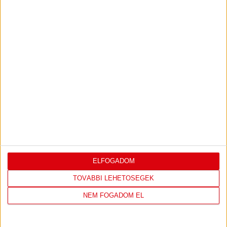
HÍRLEVELÜNKRE!
FELIRATKOZOM
TÁMOGATÓINK
ÖSSZES TÁMOGATÓNK
ELFOGADOM
TOVÁBBI LEHETŐSÉGEK
NEM FOGADOM EL