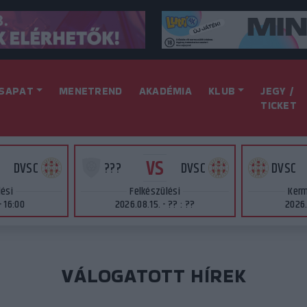
SAPAT
MENETREND
AKADÉMIA
KLUB
JEGY /
TICKET
VS
DVSC
???
DVSC
DVSC
lési
Felkészülési
Kerm
- 16:00
2026.08.15. - ?? : ??
2026.
VÁLOGATOTT HÍREK