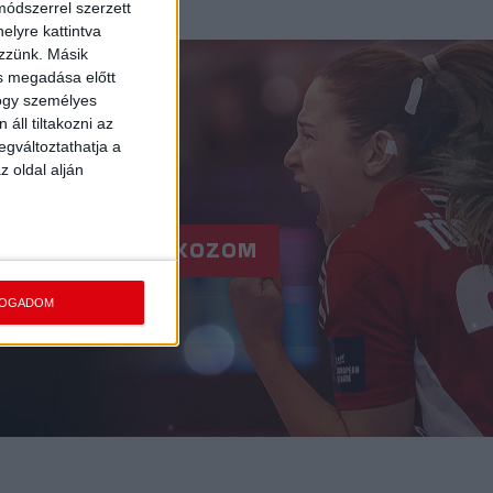
ódszerrel szerzett
elyre kattintva
ezzünk. Másik
ás megadása előtt
hogy személyes
áll tiltakozni az
egváltoztathatja a
z oldal alján
RE!
FELIRATKOZOM
FOGADOM