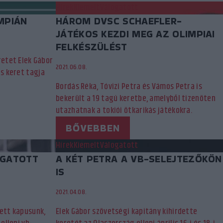
Hírek
Kiemelt
Válogatott
MPIÁN
HÁROM DVSC SCHAEFLER-
JÁTÉKOS KEZDI MEG AZ OLIMPIAI
FELKÉSZÜLÉST
retet Elek Gábor
2021.06.08.
ős keret tagja
Bordás Réka, Tóvizi Petra és Vámos Petra is
bekerült a 19 tagú keretbe, amelyből tizenöten
utazhatnak a tokiói ötkarikás játékokra.
BŐVEBBEN
Hírek
Kiemelt
Válogatott
OGATOTT
A KÉT PETRA A VB-SELEJTEZŐKÖN
IS
2021.04.08.
lett kapusunk,
Elek Gábor szövetségi kapitány kihirdette