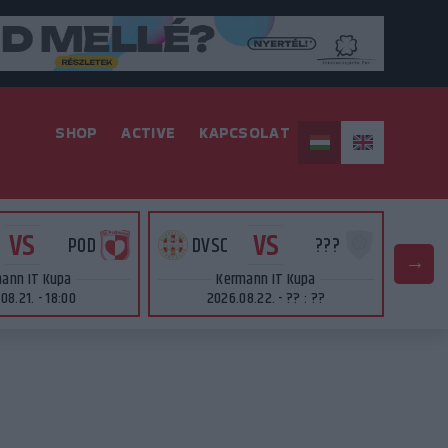
SHOP
ACTIVE
KAPCSOLAT
VS
VS
POD
DVSC
???
D
ann IT Kupa
Kermann IT Kupa
08.21. - 18:00
2026.08.22. - ?? : ??