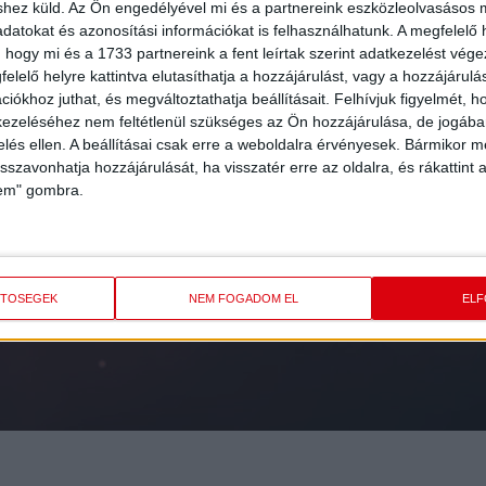
shez küld.
Az Ön engedélyével mi és a partnereink eszközleolvasásos m
datokat és azonosítási információkat is felhasználhatunk. A megfelelő h
 hogy mi és a 1733 partnereink a fent leírtak szerint adatkezelést vég
elelő helyre kattintva elutasíthatja a hozzájárulást, vagy a hozzájárul
iókhoz juthat, és megváltoztathatja beállításait.
Felhívjuk figyelmét, 
ezeléséhez nem feltétlenül szükséges az Ön hozzájárulása, de jogában 
zelés ellen. A beállításai csak erre a weboldalra érvényesek. Bármikor m
isszavonhatja hozzájárulását, ha visszatér erre az oldalra, és rákattint a
lem" gombra.
FEL
A HÍRLEVELÜNK
ETŐSÉGEK
NEM FOGADOM EL
EL