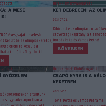
ogatott
Hírek
Kiemelt
Válogatott
KA: A MESE
KÉT DEBRECENI AZ OLI
IK!
2021.07.02.
Kihirdette az olimpiára utazó ke
szövetségi kapitány, a tizenöt f
R 23 éves, saját nevelésű
Bordás Réka és Vámos Petra!
nt került be az olimpiai keretbe,
egró elleni felkészülési
BŐVEBBEN
hat a felnőtt válogatottban.
EN
ogatott
Hírek
Kiemelt
Klub
Válogatott
Ű GYŐZELEM
CSAPÓ KYRA IS A VÁL
KERETBEN
2021.04.12.
ezők sorsolásakor is tudtunk
nincs egy súlycsoportban a
Tóvizi Petra és Vámos Petra mel
sz női kézilabda válogatott.