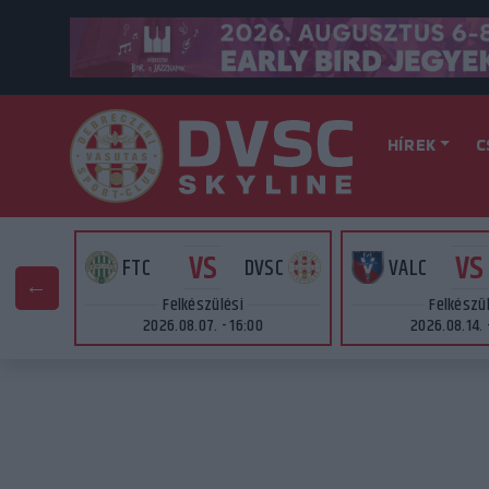
HÍREK
C
VS
VS
AT
FTC
DVSC
VALC
Felkészülési
Felkészü
2026.08.07. - 16:00
2026.08.14. 