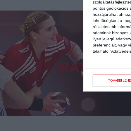
szolgáltatásfejleszté
pontos geolokációs a
hozzájárulhat ahhoz,
lehetőségként a megf
részletesebb informác
adatainak bizonyos k
ilyen jellegű adatke
preferenciáit, vagy v
található "Adatvéde
IRATKOZZ 
TOVÁBBI LEH