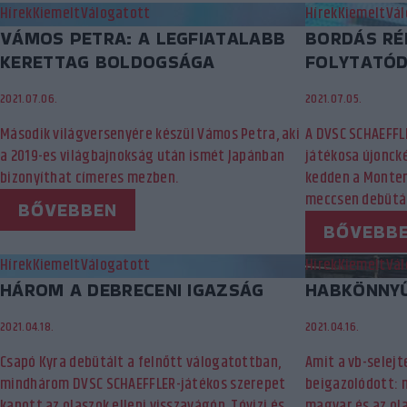
Hírek
Kiemelt
Válogatott
Hírek
Kiemelt
Vál
VÁMOS PETRA: A LEGFIATALABB
BORDÁS RÉ
KERETTAG BOLDOGSÁGA
FOLYTATÓD
2021.07.06.
2021.07.05.
Második világversenyére készül Vámos Petra, aki
A DVSC SCHAEFFLE
a 2019-es világbajnokság után ismét Japánban
játékosa újoncké
bizonyíthat címeres mezben.
kedden a Monten
meccsen debütál
BŐVEBBEN
BŐVEBB
Hírek
Kiemelt
Válogatott
Hírek
Kiemelt
Vál
HÁROM A DEBRECENI IGAZSÁG
HABKÖNNY
2021.04.18.
2021.04.16.
Csapó Kyra debütált a felnőtt válogatottban,
Amit a vb-selejt
mindhárom DVSC SCHAEFFLER-játékos szerepet
beigazolódott: 
kapott az olaszok elleni visszavágón, Tóvizi és
magyar és az ola