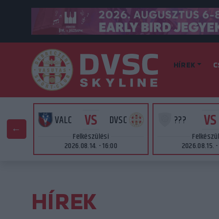
HÍREK
C
VS
VS
SC
VALC
DVSC
???
Felkészülési
Felkészü
2026.08.14. - 16:00
2026.08.15. -
HÍREK