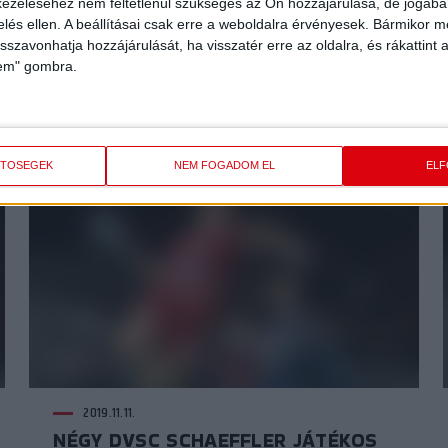
ezeléséhez nem feltétlenül szükséges az Ön hozzájárulása, de jogában 
zelés ellen. A beállításai csak erre a weboldalra érvényesek. Bármikor m
isszavonhatja hozzájárulását, ha visszatér erre az oldalra, és rákattint a
2019.11.16.
lem" gombra.
IRÁNY EURÓPA!
ETŐSÉGEK
NEM FOGADOM EL
EL
2019.11.11.
NÉGY DVSC SCHAEFFLER JÁTÉKOS