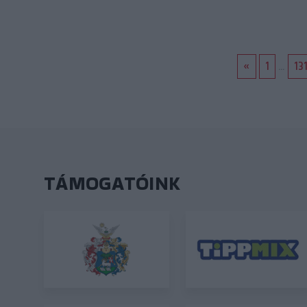
«
1
...
13
TÁMOGATÓINK