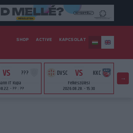
SHOP
ACTIVE
KAPCSOLAT
VS
VS
???
DVSC
KKC
ann IT Kupa
Felkészülési
8.22. - ?? : ??
2026.08.28. - 15:30