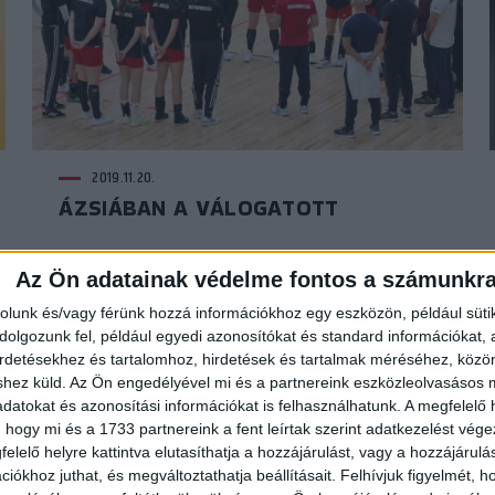
2019.11.20.
ÁZSIÁBAN A VÁLOGATOTT
Az Ön adatainak védelme fontos a számunkr
rolunk és/vagy férünk hozzá információkhoz egy eszközön, például süti
olgozunk fel, például egyedi azonosítókat és standard információkat,
irdetésekhez és tartalomhoz, hirdetések és tartalmak méréséhez, kö
shez küld.
Az Ön engedélyével mi és a partnereink eszközleolvasásos m
datokat és azonosítási információkat is felhasználhatunk. A megfelelő h
 hogy mi és a 1733 partnereink a fent leírtak szerint adatkezelést vég
elelő helyre kattintva elutasíthatja a hozzájárulást, vagy a hozzájárul
iókhoz juthat, és megváltoztathatja beállításait.
Felhívjuk figyelmét, 