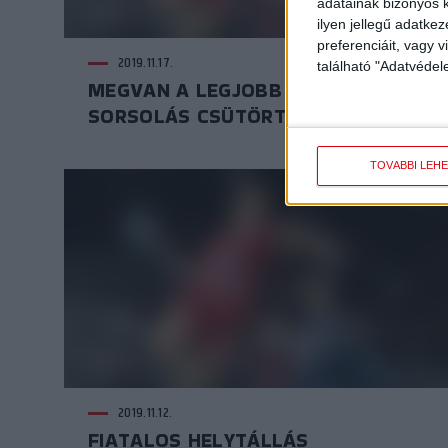
adatainak bizonyos k
ilyen jellegű adatke
preferenciáit, vagy v
2019.11.17.
található "Adatvéde
MEGVAN A LEGJOBB 16 –
SORSOLÁS CSÜTÖRTÖKÖN!
TOVÁBBI LEH
2019.11.12.
FIATALOS HELYTÁLLÁS