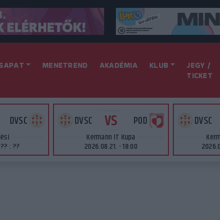
SAPAT
MENETREND
AKADÉMIA
KLUB
JEGY /
TICKET
VS
DVSC
DVSC
POD
DVSC
lési
Kermann IT Kupa
Kerm
 ?? : ??
2026.08.21. - 18:00
2026.0