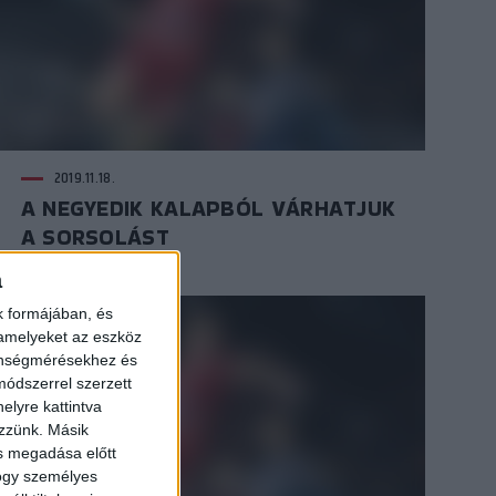
2019.11.18.
A NEGYEDIK KALAPBÓL VÁRHATJUK
A SORSOLÁST
a
k formájában, és
 amelyeket az eszköz
zönségmérésekhez és
ódszerrel szerzett
elyre kattintva
ezzünk. Másik
ás megadása előtt
hogy személyes