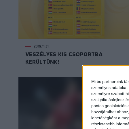
2019.11.21.
VESZÉLYES KIS CSOPORTBA
KERÜLTÜNK!
Mi és partnereink tá
személyes adatokat d
személyre szabott h
szolgáltatásfejleszté
pontos geolokációs a
hozzájárulhat ahhoz,
lehetőségként a megf
részletesebb informác