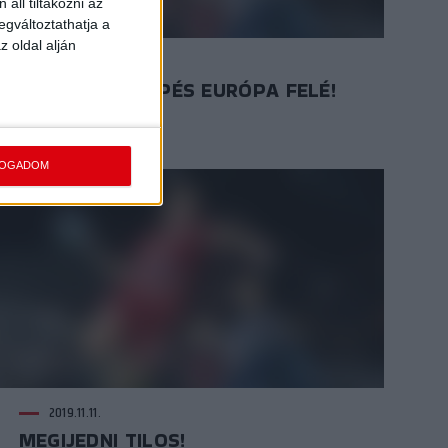
áll tiltakozni az
egváltoztathatja a
z oldal alján
2019.11.15.
AZ UTOLSÓ LÉPÉS EURÓPA FELÉ!
FOGADOM
2019.11.11.
MEGIJEDNI TILOS!