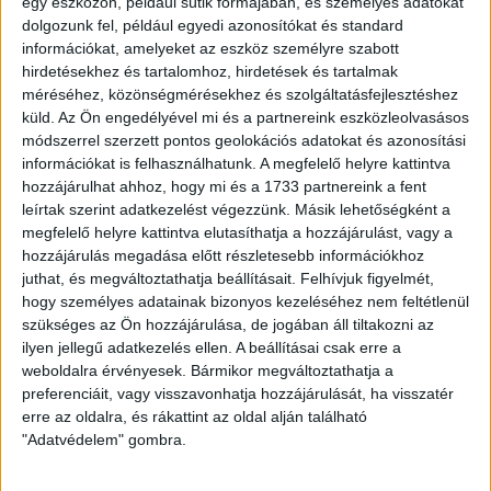
egy eszközön, például sütik formájában, és személyes adatokat
dolgozunk fel, például egyedi azonosítókat és standard
információkat, amelyeket az eszköz személyre szabott
hirdetésekhez és tartalomhoz, hirdetések és tartalmak
méréséhez, közönségmérésekhez és szolgáltatásfejlesztéshez
2019.11.04.
küld.
Az Ön engedélyével mi és a partnereink eszközleolvasásos
HÁROM KULCSJÁTÉKOSUNK
módszerrel szerzett pontos geolokációs adatokat és azonosítási
HOSSZABBÍTOTT!
információkat is felhasználhatunk. A megfelelő helyre kattintva
hozzájárulhat ahhoz, hogy mi és a 1733 partnereink a fent
leírtak szerint adatkezelést végezzünk. Másik lehetőségként a
megfelelő helyre kattintva elutasíthatja a hozzájárulást, vagy a
hozzájárulás megadása előtt részletesebb információkhoz
juthat, és megváltoztathatja beállításait.
Felhívjuk figyelmét,
hogy személyes adatainak bizonyos kezeléséhez nem feltétlenül
szükséges az Ön hozzájárulása, de jogában áll tiltakozni az
ilyen jellegű adatkezelés ellen. A beállításai csak erre a
weboldalra érvényesek. Bármikor megváltoztathatja a
preferenciáit, vagy visszavonhatja hozzájárulását, ha visszatér
erre az oldalra, és rákattint az oldal alján található
"Adatvédelem" gombra.