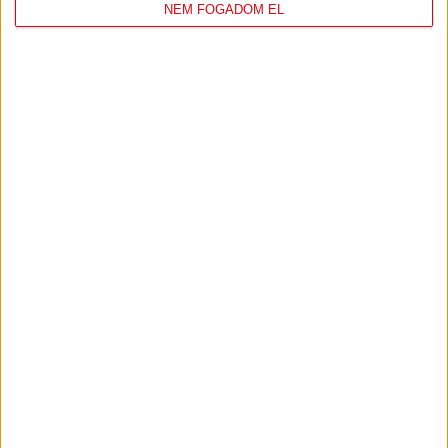
NEM FOGADOM EL
2019.10.24.
BAJNOKI MECCSEK
IDŐPONTVÁLTOZÁSAI!
«
1
...
132
133
134
135
136
137
138
139