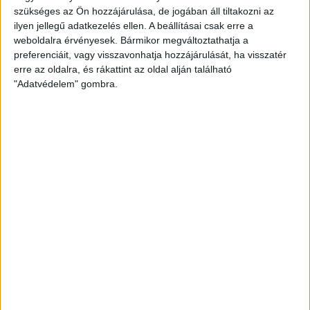
„A LÉNYEG, HOGY MEGNYERTÜK!”
szükséges az Ön hozzájárulása, de jogában áll tiltakozni az
ilyen jellegű adatkezelés ellen. A beállításai csak erre a
2021.05.26.
weboldalra érvényesek. Bármikor megváltoztathatja a
preferenciáit, vagy visszavonhatja hozzájárulását, ha visszatér
Remek kezdés után elvesztettük a fonalat, de szerencsére időben
erre az oldalra, és rákattint az oldal alján található
megtaláltuk, s legyőztük idegenben az MTK-t!
"Adatvédelem" gombra.
BŐVEBBEN
Beharangozó
Hírek
Kiemelt
Klub
KELL A KÉT PONT!
2021.05.25.
A Valentin-napi debreceni döntetlen után Budapesten
mindenképpen le kell győznünk az MTK-t!
BŐVEBBEN
Hírek
Kiemelt
Klub
JEGYÁRUSÍTÁS A VÁC ELLENI BAJNOKIRA!