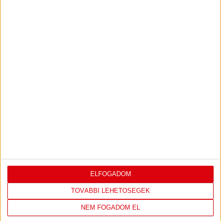
IRATKOZZ FEL
A
HÍRLEVELÜNKRE!
FELIRATKOZOM
TÁMOGATÓINK
ÖSSZES TÁMOGATÓNK
ELFOGADOM
TOVÁBBI LEHETŐSÉGEK
NEM FOGADOM EL