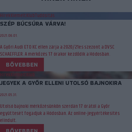
Hírek
Kiemelt
Klub
Tudósítás
SZÉP BÚCSÚRA VÁRVA!
2021.06.01.
A Győri Audi ETO KC ellen zárja a 2020/21es szezont a DVSC
SCHAEFFLER. A mérkőzés 17 órakor kezdődik a Hódosban.
BŐVEBBEN
Hírek
Kiemelt
Klub
JEGYEK A GYŐR ELLENI UTOLSÓ BAJNOKIRA
2021.05.31.
Utolsó bajnoki mérkőzésünkön szerdán 17 órától a Győr
együttesét fogadjuk a Hódosban. Az online-jegyértékesítés
elindult.
BŐVEBBEN