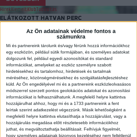
Hírek
Kiemelt
Klub
Tudósítás
ELÁTKOZOTT HATVAN PERC
2021.05.30.
Az Ön adatainak védelme fontos a
számunkra
Rossz kezdés után hiába kapaszkodott a DVSC SCHAEFFLER, a
Mi és partnereink tárolunk és/vagy férünk hozzá információkhoz
rengeteg hiba megbosszulta magát, nyertek a vendégek!
egy eszközön, például sütik formájában, és személyes adatokat
BŐVEBBEN
dolgozunk fel, például egyedi azonosítókat és standard
információkat, amelyeket az eszköz személyre szabott
Beharangozó
Hírek
Kiemelt
Klub
hirdetésekhez és tartalomhoz, hirdetések és tartalmak
NEM LEHET MÁS A CÉL: ÚJRA GYŐZNI KELL!
méréséhez, közönségmérésekhez és szolgáltatásfejlesztéshez
küld.
Az Ön engedélyével mi és a partnereink eszközleolvasásos
módszerrel szerzett pontos geolokációs adatokat és azonosítási
2021.05.29.
információkat is felhasználhatunk. A megfelelő helyre kattintva
Vasárnap délután a Vác elleni két ponttal teheti igazán
hozzájárulhat ahhoz, hogy mi és a 1733 partnereink a fent
értékessé szerdai budapesti győzelmét a DVSC SCHAEFFLER.
leírtak szerint adatkezelést végezzünk. Másik lehetőségként a
megfelelő helyre kattintva elutasíthatja a hozzájárulást, vagy a
BŐVEBBEN
hozzájárulás megadása előtt részletesebb információkhoz
juthat, és megváltoztathatja beállításait.
Felhívjuk figyelmét,
Hírek
Kiemelt
Klub
Tudósítás
hogy személyes adatainak bizonyos kezeléséhez nem feltétlenül