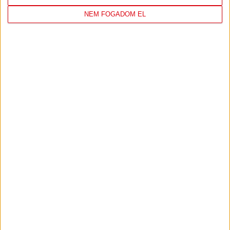
NEM FOGADOM EL
TÁMOGATÓINK
ÖSSZES TÁMOGATÓNK