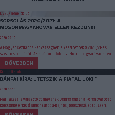
DVSC
Kiemelt
Klub
SORSOLÁS 2020/2021: A
MOSONMAGYARÓVÁR ELLEN KEZDÜNK!
2020.06.19.
A Magyar Kézilabda Szövetségben elkészítették a 2020/21-es
szezon sorsolását. Az első fordulóban a Mosonmagyaróvár ellen…
BŐVEBBEN
Kiemelt
Klub
BÁNFAI KÍRA: „TETSZIK A FIATAL LOKI!”
2020.06.16.
Már lakást is választott magának Debrecenben a Ferencvárostól
kölcsönbe érkező junior Európa-bajnok jobbszélső. Fotó: Cseh…
BŐVEBBEN