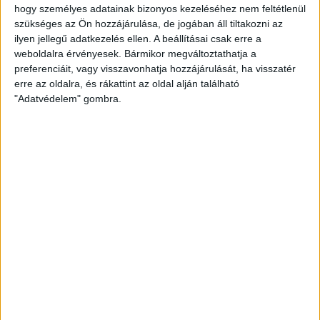
hogy személyes adatainak bizonyos kezeléséhez nem feltétlenül
BŐVEBBEN
szükséges az Ön hozzájárulása, de jogában áll tiltakozni az
ilyen jellegű adatkezelés ellen. A beállításai csak erre a
Kiemelt
Klub
weboldalra érvényesek. Bármikor megváltoztathatja a
KUTYAJÓ DÉLUTÁN
preferenciáit, vagy visszavonhatja hozzájárulását, ha visszatér
erre az oldalra, és rákattint az oldal alján található
2020.06.04.
"Adatvédelem" gombra.
Az „Együtt az Állatokért Állatvédő Közhasznú Egyesület” kutyáit,
macskáit látogatták meg a DVSC SCHAEFFLER játékosai.…
BŐVEBBEN
Kiemelt
Klub
TUDTAM, HOGY VISSZA FOG VEZETNI AZ
UTAM DEBRECENBE!
2020.06.02.
Hornyák Dóra kilenc év után léphet pályára újra Loki mezben.
Fotó: Czeglédi Zsolt Micsoda bemutatkozás…