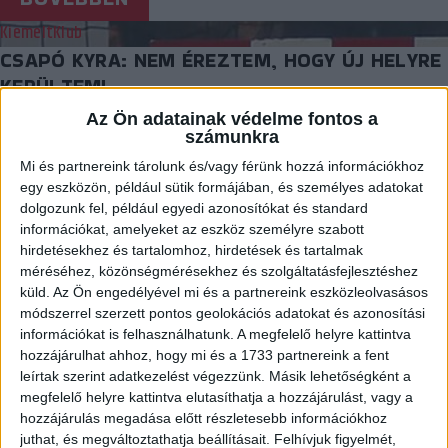
Kiemelt
Klub
CSAPÓ KYRA: NEM ÉREZTEM, HOGY ÚJ HELYRE
KERÜLTEM!
Az Ön adatainak védelme fontos a
2020.06.12.
számunkra
Találkozott leendő csapattársival Csapó Kyra, aki nagyon jól
Mi és partnereink tárolunk és/vagy férünk hozzá információkhoz
érezte magát Debrecenben. Fotó: kohaszkezi.hu / Sacca…
egy eszközön, például sütik formájában, és személyes adatokat
dolgozunk fel, például egyedi azonosítókat és standard
BŐVEBBEN
információkat, amelyeket az eszköz személyre szabott
hirdetésekhez és tartalomhoz, hirdetések és tartalmak
Kiemelt
Klub
méréséhez, közönségmérésekhez és szolgáltatásfejlesztéshez
ALEKSZANDRA VUKAJLOVICS: „TETSZIK VILI
küld.
Az Ön engedélyével mi és a partnereink eszközleolvasásos
BÁCSI MAXIMALIZMUSA!”
módszerrel szerzett pontos geolokációs adatokat és azonosítási
információkat is felhasználhatunk. A megfelelő helyre kattintva
2020.06.08.
hozzájárulhat ahhoz, hogy mi és a 1733 partnereink a fent
leírtak szerint adatkezelést végezzünk. Másik lehetőségként a
Alekszandra Vukajlovics megismerkedett új csapattársaival és
megfelelő helyre kattintva elutasíthatja a hozzájárulást, vagy a
edzőjével, jó benyomásokat szerzett Debrecenben. A 23
hozzájárulás megadása előtt részletesebb információkhoz
esztendős szerb…
juthat, és megváltoztathatja beállításait.
Felhívjuk figyelmét,