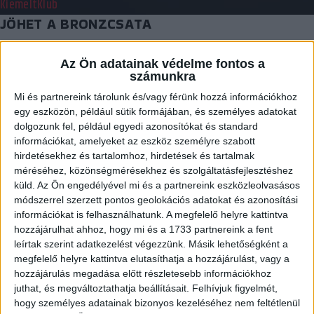
Kiemelt
Klub
JÖHET A BRONZCSATA
2017.04.02.
Az Ön adatainak védelme fontos a
számunkra
Alig több, mint két óra múlva kezdődik a DVSC-TVP–Dunaújváros
mérkőzés. A tét a Magyar Kupa…
Mi és partnereink tárolunk és/vagy férünk hozzá információkhoz
egy eszközön, például sütik formájában, és személyes adatokat
BŐVEBBEN
dolgozunk fel, például egyedi azonosítókat és standard
információkat, amelyeket az eszköz személyre szabott
Kiemelt
Klub
hirdetésekhez és tartalomhoz, hirdetések és tartalmak
NEM VOLT ESÉLY
méréséhez, közönségmérésekhez és szolgáltatásfejlesztéshez
küld.
Az Ön engedélyével mi és a partnereink eszközleolvasásos
2017.04.01.
módszerrel szerzett pontos geolokációs adatokat és azonosítási
információkat is felhasználhatunk. A megfelelő helyre kattintva
Simán nyerte a Győr a DVSC-TVP elleni elődöntőt. Vasárnap 13.45-
hozzájárulhat ahhoz, hogy mi és a 1733 partnereink a fent
kor a bronzéremért játszhatunk. Rosszul kezdtük…
leírtak szerint adatkezelést végezzünk. Másik lehetőségként a
BŐVEBBEN
megfelelő helyre kattintva elutasíthatja a hozzájárulást, vagy a
hozzájárulás megadása előtt részletesebb információkhoz
Kiemelt
Klub
juthat, és megváltoztathatja beállításait.
Felhívjuk figyelmét,
MINDENT BELE!
hogy személyes adatainak bizonyos kezeléséhez nem feltétlenül