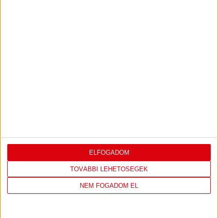
FELIRATKOZOM
TÁMOGATÓINK
ÖSSZES TÁMOGATÓNK
ELFOGADOM
TOVÁBBI LEHETŐSÉGEK
NEM FOGADOM EL