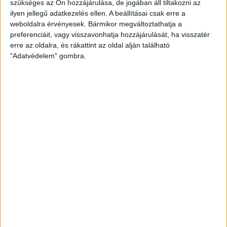
szükséges az Ön hozzájárulása, de jogában áll tiltakozni az
ilyen jellegű adatkezelés ellen. A beállításai csak erre a
2017.04.01.
weboldalra érvényesek. Bármikor megváltoztathatja a
Ma 14:10 perckor elkezdődik a szezon számunkra talán
preferenciáit, vagy visszavonhatja hozzájárulását, ha visszatér
legfontosabb hétvégéje, a Magyar Kupa négyes döntője.…
erre az oldalra, és rákattint az oldal alján található
"Adatvédelem" gombra.
BŐVEBBEN
Kiemelt
Klub
MARIJA GARBUZ KISVÁRDÁN FOLYTATJA
2017.03.31.
Orosz légiósunk két szezont töltött Debrecenben, nyártól egy
megyével arrébb folytatja pályafutását. Mását hamar szívébe…
BŐVEBBEN
Kiemelt
Klub
MÁR KECSKEMÉTEN KÉSZÜL A CSAPAT
2017.03.30.