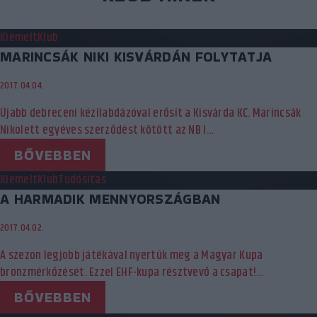
Kiemelt
Klub
MARINCSÁK NIKI KISVÁRDÁN FOLYTATJA
2017.04.04.
Újabb debreceni kézilabdázóval erősít a Kisvárda KC. Marincsák
Nikolett egyéves szerződést kötött az NB I…
BŐVEBBEN
Kiemelt
Klub
Tudósítás
A HARMADIK MENNYORSZÁGBAN
2017.04.02.
A szezon legjobb játékával nyertük meg a Magyar Kupa
bronzmérkőzését. Ezzel EHF-kupa résztvevő a csapat!…
BŐVEBBEN