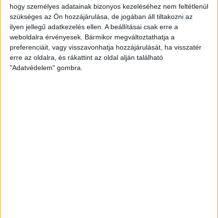
PÁLYAREND INFORMÁCIÓK A MAGYAR KUPA
hogy személyes adatainak bizonyos kezeléséhez nem feltétlenül
NEGYEDDÖNTŐRŐL
szükséges az Ön hozzájárulása, de jogában áll tiltakozni az
ilyen jellegű adatkezelés ellen. A beállításai csak erre a
weboldalra érvényesek. Bármikor megváltoztathatja a
2017.02.15.
preferenciáit, vagy visszavonhatja hozzájárulását, ha visszatér
A mérkőzés 18 órakor kezdődik, pénztárnyitás 17:00-kor,
erre az oldalra, és rákattint az oldal alján található
kapunyitás 17:15-kor. A DVSC-TVP–Érd MK negyeddöntő előtt az
"Adatvédelem" gombra.
OSB mérkőzésekre…
BŐVEBBEN
Beharangozó
Kiemelt
Klub
A NÉGYES DÖNTŐ A TÉT
2017.02.14.
Szerdán 18 órakor az Érd ellen harcolhatja ki a DVSC-TVP a Magyar
Kupa négyes döntőjébe…
BŐVEBBEN
Klub
Utánpótlás