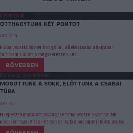
Kiemelt
Klub
OTTHAGYTUNK KÉT PONTOT
2017.02.19.
Hiába vezettünk mér hét góllal, a Békéscsaba a hajrában
fordítani tudott, s megszerezte a két…
BŐVEBBEN
Beharangozó
Kiemelt
Klub
MÖGÖTTÜNK A SOKK, ELŐTTÜNK A CSABAI
TÚRA
2017.02.17.
Elképesztő magabiztossággal értékesítette a szerdai MK-
meccsen Csáki Viki a heteseket. Az Érd búcsúját jelentő utolsó…
BŐVEBBEN