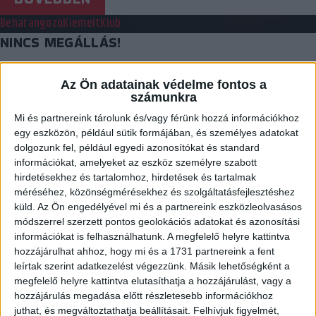
Beharangozó
Kiemelt
Klub
NINCS MEGÁLLÁS!
2017.02.17.
Az Ön adatainak védelme fontos a
A MK-továbbjutás után szombaton újabb fontos mérkőzés vár a
számunkra
csapatra. Szombaton 18 órakor a Békéscsaba…
Mi és partnereink tárolunk és/vagy férünk hozzá információkhoz
egy eszközön, például sütik formájában, és személyes adatokat
BŐVEBBEN
dolgozunk fel, például egyedi azonosítókat és standard
Kiemelt
Klub
Tudósítás
információkat, amelyeket az eszköz személyre szabott
hirdetésekhez és tartalomhoz, hirdetések és tartalmak
MEGVAAAAAN!
méréséhez, közönségmérésekhez és szolgáltatásfejlesztéshez
küld.
Az Ön engedélyével mi és a partnereink eszközleolvasásos
2017.02.15.
módszerrel szerzett pontos geolokációs adatokat és azonosítási
információkat is felhasználhatunk. A megfelelő helyre kattintva
Óriási csatában harcolta ki a négy közé jutást a DVSC-TVP.
hozzájárulhat ahhoz, hogy mi és a 1731 partnereink a fent
Feledtetni az MTK elleni vereséget.…
leírtak szerint adatkezelést végezzünk. Másik lehetőségként a
BŐVEBBEN
megfelelő helyre kattintva elutasíthatja a hozzájárulást, vagy a
hozzájárulás megadása előtt részletesebb információkhoz
Kiemelt
Klub
juthat, és megváltoztathatja beállításait.
Felhívjuk figyelmét,