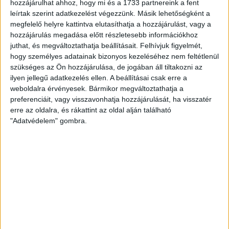
hozzájárulhat ahhoz, hogy mi és a 1733 partnereink a fent
RÉGI BARÁTOKRA VÁRVA
leírtak szerint adatkezelést végezzünk. Másik lehetőségként a
megfelelő helyre kattintva elutasíthatja a hozzájárulást, vagy a
2015.09.17.
hozzájárulás megadása előtt részletesebb információkhoz
Több évtizedes közös történelme van a pénteki piros-fehér
juthat, és megváltoztathatja beállításait.
Felhívjuk figyelmét,
hogy személyes adatainak bizonyos kezeléséhez nem feltétlenül
rangadó résztvevőinek. Emlékezetes csaták, párhuzamosan elért
szükséges az Ön hozzájárulása, de jogában áll tiltakozni az
sikerek.…
ilyen jellegű adatkezelés ellen. A beállításai csak erre a
BŐVEBBEN
weboldalra érvényesek. Bármikor megváltoztathatja a
preferenciáit, vagy visszavonhatja hozzájárulását, ha visszatér
Kiemelt
Klub
erre az oldalra, és rákattint az oldal alján található
MELÓS MECCS VÁR A LÁNYOKRA
"Adatvédelem" gombra.
2015.09.16.
Pénteken 19 órakor a Dunaújvárosi KKA lesz a DVSC-TVP vendége.
Nem lesz egyszerű mérkőzés… A…
BŐVEBBEN
Kiemelt
Klub
ÚJ LEHETŐSÉG TÁMOGATÓINK SZÁMÁRA