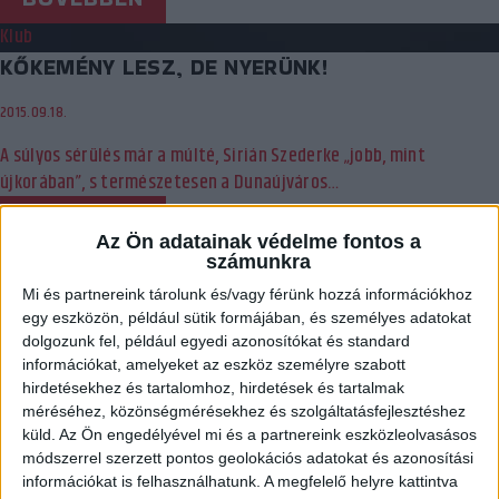
Klub
KŐKEMÉNY LESZ, DE NYERÜNK!
2015.09.18.
A súlyos sérülés már a múlté, Sirián Szederke „jobb, mint
újkorában”, s természetesen a Dunaújváros…
BŐVEBBEN
Az Ön adatainak védelme fontos a
Kiemelt
Klub
számunkra
NEM LESZ ÉLŐ KÖZVETÍTÉS!!!
Mi és partnereink tárolunk és/vagy férünk hozzá információkhoz
egy eszközön, például sütik formájában, és személyes adatokat
2015.09.17.
dolgozunk fel, például egyedi azonosítókat és standard
információkat, amelyeket az eszköz személyre szabott
Kellemetlen meglepetést hozott a csütörtök, kiderült, hogy az
hirdetésekhez és tartalomhoz, hirdetések és tartalmak
M4 mégsem közvetíti élőben a DVSC-TVP -…
méréséhez, közönségmérésekhez és szolgáltatásfejlesztéshez
küld.
Az Ön engedélyével mi és a partnereink eszközleolvasásos
BŐVEBBEN
módszerrel szerzett pontos geolokációs adatokat és azonosítási
Beharangozó
Kiemelt
Klub
információkat is felhasználhatunk. A megfelelő helyre kattintva