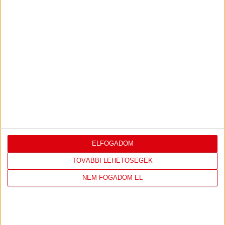
TÁMOGATÓINK
ÖSSZES TÁMOGATÓNK
ELFOGADOM
TOVÁBBI LEHETŐSÉGEK
NEM FOGADOM EL