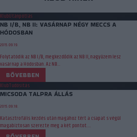
Klub
Utánpótlás
NB I/B, NB II: VASÁRNAP NÉGY MECCS A
HÓDOSBAN
2015.09.19.
Folytatódik az NB I/B, megkezdődik az NB II, nagyüzem lesz
vasárnap a Hódosban. Az NB…
BŐVEBBEN
Klub
Tudósítás
MICSODA TALPRA ÁLLÁS
2015.09.18.
Katasztrofális kezdés után magához tért a csapat s végül
magabiztosan szerezte meg a két pontot.…
BŐVEBBEN