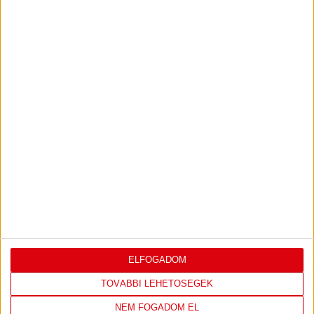
IRATKOZZ FEL
A
HÍRLEVELÜNKRE!
FELIRATKOZOM
TÁMOGATÓINK
ÖSSZES TÁMOGATÓNK
ELFOGADOM
TOVÁBBI LEHETŐSÉGEK
NEM FOGADOM EL