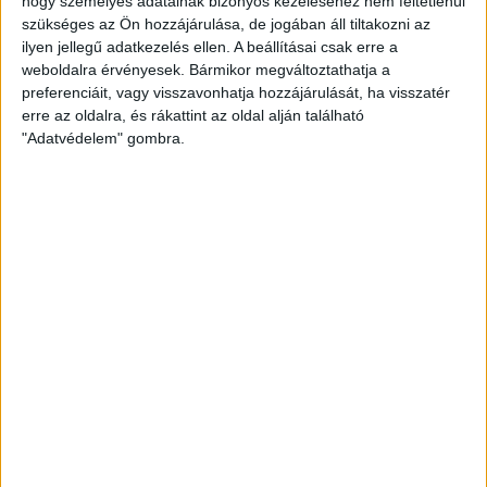
hogy személyes adatainak bizonyos kezeléséhez nem feltétlenül
KÉT EDZŐMECCS A ZILAH ELLEN
szükséges az Ön hozzájárulása, de jogában áll tiltakozni az
ilyen jellegű adatkezelés ellen. A beállításai csak erre a
2015.10.07.
weboldalra érvényesek. Bármikor megváltoztathatja a
preferenciáit, vagy visszavonhatja hozzájárulását, ha visszatér
Pénteken és szombaton lép pályára Debrecenben a román
erre az oldalra, és rákattint az oldal alján található
bajnokságban szereplő együttes. Az Európa-bajnoki selejtezők
"Adatvédelem" gombra.
miatt…
BŐVEBBEN
Kiemelt
Klub
NEM KELL „TEMETNI” A CSAPATOT!
2015.10.07.
Négy nap, két súlyos vereség. Ezek után joggal vetődött fel, hogy
mi történt az elmúlt…
BŐVEBBEN
Klub
TOVÁBBRA IS NÉPSZERŰ A DVSC-TVP