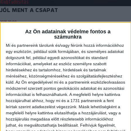
Klub
Tudósítás
JÓL MENT A CSAPAT
2015.10.09.
Az Ön adatainak védelme fontos a
Szellemes, helyenként látványos játékkal győztük le a Zilahot.
számunkra
Kellett ez a meccs a lelkeknek, s…
Mi és partnereink tárolunk és/vagy férünk hozzá információkhoz
BŐVEBBEN
egy eszközön, például sütik formájában, és személyes adatokat
dolgozunk fel, például egyedi azonosítókat és standard
Klub
Utánpótlás
információkat, amelyeket az eszköz személyre szabott
GYERMEKBAJNOKSÁG: HAZAI PÁLYÁN A LOKI
hirdetésekhez és tartalomhoz, hirdetések és tartalmak
méréséhez, közönségmérésekhez és szolgáltatásfejlesztéshez
2015.10.09.
küld.
Az Ön engedélyével mi és a partnereink eszközleolvasásos
módszerrel szerzett pontos geolokációs adatokat és azonosítási
A DVSC-TVP legfiatalabb együttese szombaton Debrecenben lép
információkat is felhasználhatunk. A megfelelő helyre kattintva
pályára. Az U13-as Erima Gyermekbajnokság Kulcsár Anita
hozzájárulhat ahhoz, hogy mi és a 1731 partnereink a fent
régiójának…
leírtak szerint adatkezelést végezzünk. Másik lehetőségként a
megfelelő helyre kattintva elutasíthatja a hozzájárulást, vagy a
BŐVEBBEN
hozzájárulás megadása előtt részletesebb információkhoz
Kiemelt
Klub
juthat, és megváltoztathatja beállításait.
Felhívjuk figyelmét,