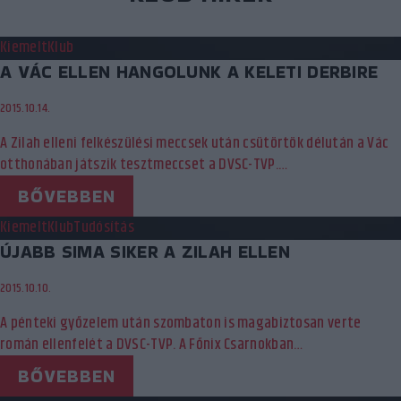
Kiemelt
Klub
A VÁC ELLEN HANGOLUNK A KELETI DERBIRE
2015.10.14.
A Zilah elleni felkészülési meccsek után csütörtök délután a Vác
otthonában játszik tesztmeccset a DVSC-TVP.…
BŐVEBBEN
Kiemelt
Klub
Tudósítás
ÚJABB SIMA SIKER A ZILAH ELLEN
2015.10.10.
A pénteki győzelem után szombaton is magabiztosan verte
román ellenfelét a DVSC-TVP. A Főnix Csarnokban…
BŐVEBBEN