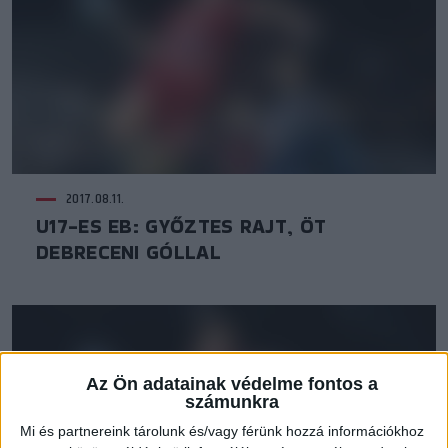
2017.08.11.
U17-ES EB: GYŐZTES RAJT, ÖT
DEBRECENI GÓLLAL
Az Ön adatainak védelme fontos a
számunkra
Mi és partnereink tárolunk és/vagy férünk hozzá információkhoz