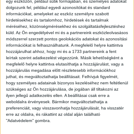
egy eszközön, például sütik formájában, és személyes adatokat
dolgozunk fel, például egyedi azonosítókat és standard
információkat, amelyeket az eszköz személyre szabott
hirdetésekhez és tartalomhoz, hirdetések és tartalmak
méréséhez, közönségmérésekhez és szolgáltatásfejlesztéshez
küld.
Az Ön engedélyével mi és a partnereink eszközleolvasásos
2017.08.10.
módszerrel szerzett pontos geolokációs adatokat és azonosítási
TOVÁBB ERŐSÖDÖTT A CSAPAT
információkat is felhasználhatunk. A megfelelő helyre kattintva
HÁTTERE
hozzájárulhat ahhoz, hogy mi és a 1733 partnereink a fent
leírtak szerint adatkezelést végezzünk. Másik lehetőségként a
megfelelő helyre kattintva elutasíthatja a hozzájárulást, vagy a
hozzájárulás megadása előtt részletesebb információkhoz
juthat, és megváltoztathatja beállításait.
Felhívjuk figyelmét,
hogy személyes adatainak bizonyos kezeléséhez nem feltétlenül
szükséges az Ön hozzájárulása, de jogában áll tiltakozni az
ilyen jellegű adatkezelés ellen. A beállításai csak erre a
weboldalra érvényesek. Bármikor megváltoztathatja a
preferenciáit, vagy visszavonhatja hozzájárulását, ha visszatér
erre az oldalra, és rákattint az oldal alján található
"Adatvédelem" gombra.